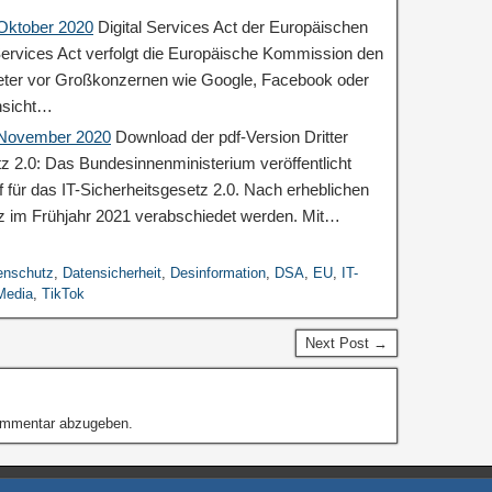
 Oktober 2020
Digital Services Act der Europäischen
ervices Act verfolgt die Europäische Kommission den
ieter vor Großkonzernen wie Google, Facebook oder
nsicht…
: November 2020
Download der pdf-Version Dritter
tz 2.0: Das Bundesinnenministerium veröffentlicht
 für das IT-Sicherheitsgesetz 2.0. Nach erheblichen
z im Frühjahr 2021 verabschiedet werden. Mit…
enschutz
,
Datensicherheit
,
Desinformation
,
DSA
,
EU
,
IT-
Media
,
TikTok
Next Post →
ommentar abzugeben.