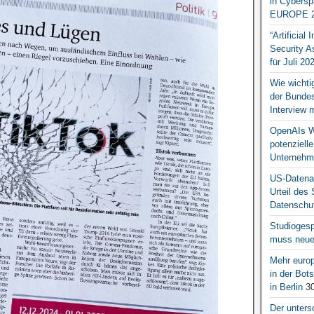
in Cybersp
EUROPE 2
“Artificial
Security A
für Juli 20
Wie wichti
der Bundesr
Interview 
OpenAIs We
potenziell
Unternehm
US-Datena
Urteil des
Datenschut
Studiogesp
muss neue 
Mehr europ
in der Bo
in Berlin
30
Der unters