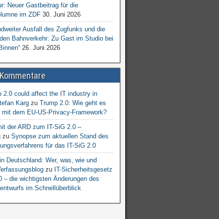
ur: Neuer Gastbeitrag für die
lumne im ZDF
30. Juni 2026
dweiter Ausfall des Zugfunks und die
 den Bahnverkehr: Zu Gast im Studio bei
Binnen“
26. Juni 2026
 Kommentare
2.0 could affect the IT industry in
tefan Karg
zu
Trump 2.0: Wie geht es
er mit dem EU-US-Privacy-Framework?
mit der ARD zum IT-SiG 2.0 –
g
zu
Synopse zum aktuellen Stand des
ngsverfahrens für das IT-SiG 2.0
n Deutschland: Wer, was, wie und
erfassungsblog
zu
IT-Sicherheitsgesetz
.0 – die wichtigsten Änderungen des
entwurfs im Schnellüberblick