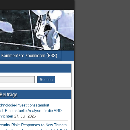
Kommentare abonnieren (RSS)
Beiträge
chnologie-Investitionsstandort
d: Eine aktuelle Analyse für die ARD-
hrichten
27. Juli 2026
ecurity Risk: Responses to New Threats