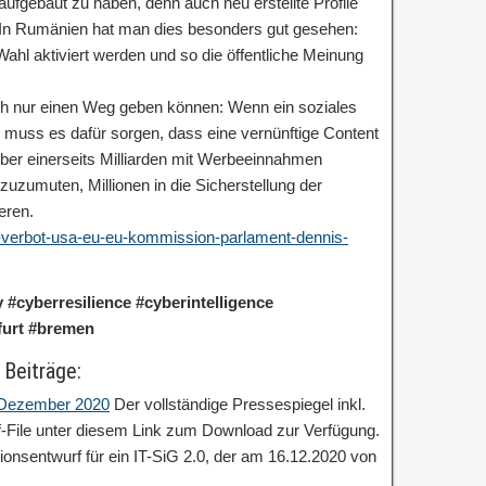
ufgebaut zu haben, denn auch neu erstellte Profile
. In Rumänien hat man dies besonders gut gesehen:
hl aktiviert werden und so die öffentliche Meinung
ich nur einen Weg geben können: Wenn ein soziales
 muss es dafür sorgen, dass eine vernünftige Content
eiber einerseits Milliarden mit Werbeeinnahmen
 zuzumuten, Millionen in die Sicherstellung der
eren.
ktok-verbot-usa-eu-eu-kommission-parlament-dennis-
 #cyberresilience #cyberintelligence
kfurt #bremen
 Beiträge:
: Dezember 2020
Der vollständige Pressespiegel inkl.
df-File unter diesem Link zum Download zur Verfügung.
ionsentwurf für ein IT-SiG 2.0, der am 16.12.2020 von