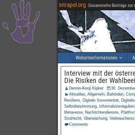
intrapol.org
Gesammelte Beiträge zur s
Websiteinformationen
A
Interview mit der öster
Die Risiken der Wahlbee
Dennis-Kenji Kipker
30. Dezembe
Aktuelles
,
Allgemein
,
Behörden
,
Comp
Resilienz
,
Digitale Souveränität
,
Digitali
Selbstbestimmung
,
Informationsregulier
Metaverse
,
Nachrichtendienste
,
Plattfor
Strafrecht
,
Überwachung
,
Verbrauchersc
Comments