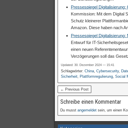
Pressespiegel Digitalisierung:
Kommission: Mit dem Digital S
Schutz kleinerer Plattformanb
Amazon. Diese haben nach A
Pressespiegel Digitalisierung
Entwurf für IT-Sicherheitsgese
einen neuen Referentenentwurf
Verzögerungen soll das Geset
Updated: 30. Dezember 2024 — 15:41
Schlagwörter:
China
,
Cybersecurity
,
Dat
Sicherheit
,
Plattformregulierung
,
Social 
← Previous Post
Schreibe einen Kommentar
Du musst
angemeldet
sein, um einen K