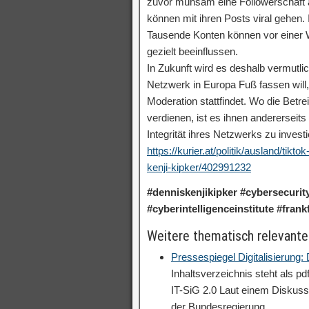
zuvor mühsam eine Followerschaft a
können mit ihren Posts viral gehen
Tausende Konten können vor einer Wa
gezielt beeinflussen.
In Zukunft wird es deshalb vermutl
Netzwerk in Europa Fuß fassen will,
Moderation stattfindet. Wo die Betr
verdienen, ist es ihnen andererseits
Integrität ihres Netzwerks zu investi
https://kurier.at/politik/ausland/ti
kenji-kipker/402991232
#denniskenjikipker #cybersecurity
#cyberintelligenceinstitute #fran
Weitere thematisch relevante
Pressespiegel Digitalisierung
Inhaltsverzeichnis steht als p
IT-SiG 2.0 Laut einem Diskuss
der Bundesregierung…