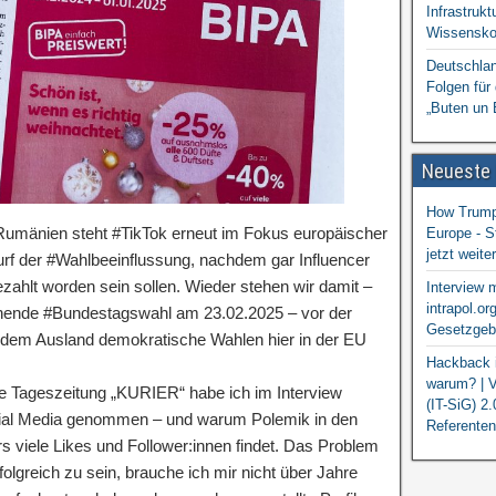
Infrastrukt
Wissensko
Deutschlan
Folgen für
„Buten un 
Neueste
How Trump 
#Rumänien steht #TikTok erneut im Fokus europäischer
Europe - S
jetzt weit
urf der #Wahlbeeinflussung, nachdem gar Influencer
ezahlt worden sein sollen. Wieder stehen wir damit –
Interview 
intrapol.or
ahnende #Bundestagswahl am 23.02.2025 – vor der
Gesetzgebu
 dem Ausland demokratische Wahlen hier in der EU
Hackback i
warum? | V
che Tageszeitung „KURIER“ habe ich im Interview
(IT-SiG) 2
cial Media genommen – und warum Polemik in den
Referenten
viele Likes und Follower:innen findet. Das Problem
olgreich zu sein, brauche ich mir nicht über Jahre