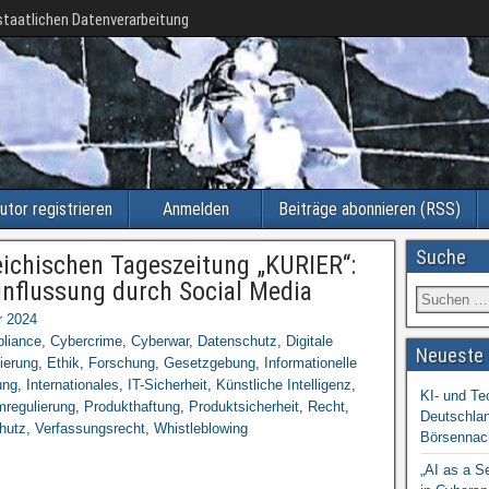
taatlichen Datenverarbeitung
utor registrieren
Anmelden
Beiträge abonnieren (RSS)
Suche
reichischen Tageszeitung „KURIER“:
influssung durch Social Media
r 2024
liance
,
Cybercrime
,
Cyberwar
,
Datenschutz
,
Digitale
Neueste 
sierung
,
Ethik
,
Forschung
,
Gesetzgebung
,
Informationelle
ung
,
Internationales
,
IT-Sicherheit
,
Künstliche Intelligenz
,
KI- und Te
mregulierung
,
Produkthaftung
,
Produktsicherheit
,
Recht
,
Deutschlan
hutz
,
Verfassungsrecht
,
Whistleblowing
Börsennac
„AI as a S