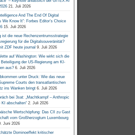
ace“ – Keynote anlässlich der GITEX AI
026
21. Juli 2026
 Intelligence And The End Of Digital
s We Know It”: Forbes Editor’s Choice
26
15. Juli 2026
g ist die neue Rechenzentrumsstrategie
egierung für die Digitalsouveränität?
mit ZDF heute journal
9. Juli 2026
tte auf Washington: Wie wirkt sich die
e Beteiligung der US-Regierung am KI-
en aus?
6. Juli 2026
bkommen unter Druck: Wie das neue
 Supreme Courts den transatlantischen
z ins Wanken bringt
6. Juli 2026
räch bei 3sat: „Machtkampf – Anthropic
KI abschalten“
2. Juli 2026
äische Wertschöpfung: Das CII zu Gast
tschaft vom Großherzogtum Luxembourg
. Juni 2026
chätzte Dominoeffekt kritischer