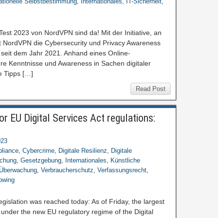
ationelle Selbstbestimmung
,
Internationales
,
IT-Sicherheit
,
Test 2023 von NordVPN sind da! Mit der Initiative, an
tet NordVPN die Cybersecurity und Privacy Awareness
seit dem Jahr 2021. Anhand eines Online-
re Kenntnisse und Awareness in Sachen digitaler
e Tipps […]
Read Post
r EU Digital Services Act regulations:
023
liance
,
Cybercrime
,
Digitale Resilienz
,
Digitale
schung
,
Gesetzgebung
,
Internationales
,
Künstliche
Überwachung
,
Verbraucherschutz
,
Verfassungsrecht
,
owing
egislation was reached today: As of Friday, the largest
l under the new EU regulatory regime of the Digital