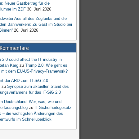
ur: Neuer Gastbeitrag für die
lumne im ZDF
30. Juni 2026
dweiter Ausfall des Zugfunks und die
 den Bahnverkehr: Zu Gast im Studio bei
Binnen“
26. Juni 2026
 Kommentare
2.0 could affect the IT industry in
tefan Karg
zu
Trump 2.0: Wie geht es
er mit dem EU-US-Privacy-Framework?
mit der ARD zum IT-SiG 2.0 –
g
zu
Synopse zum aktuellen Stand des
ngsverfahrens für das IT-SiG 2.0
n Deutschland: Wer, was, wie und
erfassungsblog
zu
IT-Sicherheitsgesetz
.0 – die wichtigsten Änderungen des
entwurfs im Schnellüberblick