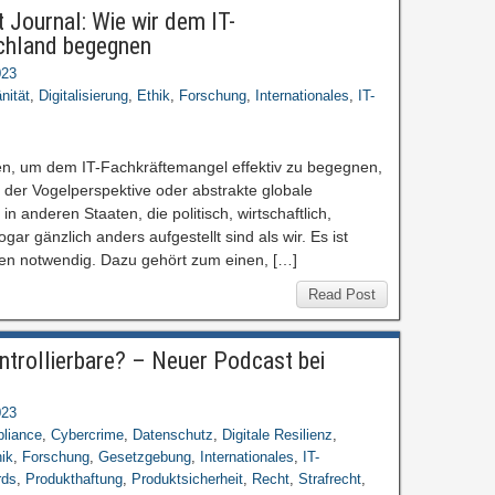
 Journal: Wie wir dem IT-
chland begegnen
023
nität
,
Digitalisierung
,
Ethik
,
Forschung
,
Internationales
,
IT-
en, um dem IT-Fachkräftemangel effektiv zu begegnen,
s der Vogelperspektive oder abstrakte globale
in anderen Staaten, die politisch, wirtschaftlich,
sogar gänzlich anders aufgestellt sind als wir. Es ist
n notwendig. Dazu gehört zum einen, […]
Read Post
ntrollierbare? – Neuer Podcast bei
023
liance
,
Cybercrime
,
Datenschutz
,
Digitale Resilienz
,
ik
,
Forschung
,
Gesetzgebung
,
Internationales
,
IT-
rds
,
Produkthaftung
,
Produktsicherheit
,
Recht
,
Strafrecht
,