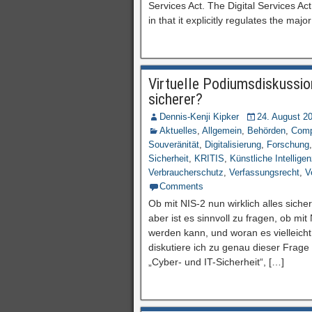
Services Act. The Digital Services Act
in that it explicitly regulates the majo
Virtuelle Podiumsdiskussio
sicherer?
Dennis-Kenji Kipker
24. August 2
Aktuelles
,
Allgemein
,
Behörden
,
Comp
Souveränität
,
Digitalisierung
,
Forschung
Sicherheit
,
KRITIS
,
Künstliche Intellige
Verbraucherschutz
,
Verfassungsrecht
,
V
Comments
Ob mit NIS-2 nun wirklich alles sicher
aber ist es sinnvoll zu fragen, ob mi
werden kann, und woran es vielleic
diskutiere ich zu genau dieser Frag
„Cyber- und IT-Sicherheit“, […]