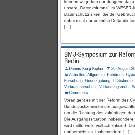
können wir jedem nur dringend dazu 
unsere „Datenkolumne“ im WESER-K
Datenschutzrisiken, die der Gebrauch
dabei nicht nur ominöse Drittanbieter
[…]
BMJ-Symposium zur Reform 
Berlin
Dennis-Kenji Kipker
30. August 2
Aktuelles
,
Allgemein
,
Behörden
,
Cybe
Forschung
,
Gesetzgebung
,
IT-Sicherheit
Verbraucherschutz
,
Verfassungsrecht
,
W
Comments
Voran geht es mit der Reform des Cy
Bundesjustizministerium ausgewählt
um die Richtung des zukünftigen de
Die Ausgangssituation insbesondere 
wird mittlerweile vielfach kritisiert:
unübersichtlich. Insbesondere […]