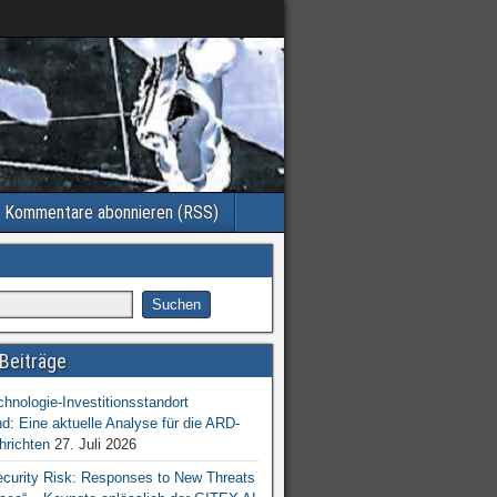
Kommentare abonnieren (RSS)
Beiträge
chnologie-Investitionsstandort
d: Eine aktuelle Analyse für die ARD-
hrichten
27. Juli 2026
ecurity Risk: Responses to New Threats