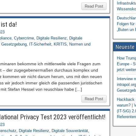
Infrastrukt
Read Post
Wissensko
Deutschlan
ist da!
Folgen für
„Buten un 
023
liance
,
Cybercrime
,
Digitale Resilienz
,
Digitale
,
Gesetzgebung
,
IT-Sicherheit
,
KRITIS
,
Normen und
Neueste
How Trump 
eminaren bekomme ich mittlerweile viele Fragen zum
Europe - S
jetzt weit
lt – der zugegebenermaßen durchaus komplex und
rotz kommen wir nicht darum herum, uns mit den neuen
Interview 
s wir jedoch immer gleich die passenden juristischen
intrapol.or
it Stefan Hessel von reuschlaw habe […]
Gesetzgebu
Read Post
Hackback i
warum? | V
(IT-SiG) 2
tional Privacy Test 2023 veröffentlicht!
Referenten
023
tenschutz
,
Digitale Resilienz
,
Digitale Souveränität
,