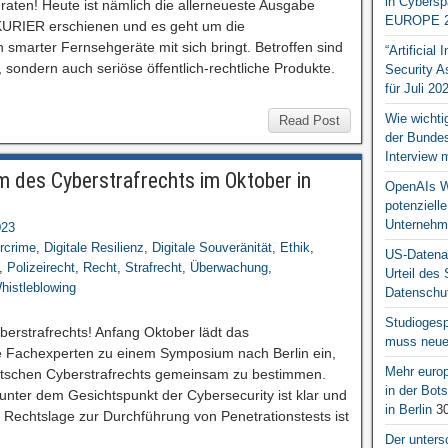
in Cybersp
raten! Heute ist nämlich die allerneueste Ausgabe
EUROPE 2
URIER erschienen und es geht um die
 smarter Fernsehgeräte mit sich bringt. Betroffen sind
“Artificial
, sondern auch seriöse öffentlich-rechtliche Produkte.
Security A
für Juli 20
Wie wichti
Read Post
der Bundesr
Interview 
des Cyberstrafrechts im Oktober in
OpenAIs We
potenziell
Unternehm
023
rcrime
,
Digitale Resilienz
,
Digitale Souveränität
,
Ethik
,
US-Datena
,
Polizeirecht
,
Recht
,
Strafrecht
,
Überwachung
,
Urteil des
histleblowing
Datenschut
Studiogesp
berstrafrechts! Anfang Oktober lädt das
muss neue 
e Fachexperten zu einem Symposium nach Berlin ein,
Mehr europ
utschen Cyberstrafrechts gemeinsam zu bestimmen.
in der Bo
unter dem Gesichtspunkt der Cybersecurity ist klar und
in Berlin
30
 Die Rechtslage zur Durchführung von Penetrationstests ist
Der unters