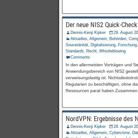
Der neue NIS2 Quick-Check 
Dennis-Kenji Kipker
29. August 2
Aktuelles
,
Allgemein
,
Behörden
,
Comp
Souveränität
,
Digitalisierung
,
Forschung
Standards
,
Recht
,
Whistleblowing
Comments
In den allermeisten Vorträgen und S
Anwendungsbereich von NIS2 gestel
verweisungslastig ist. Nichtsdestot
Regularien zu beschäftigen, ohne das
Ressourcen parat haben.Zusammen m
NordVPN: Ergebnisse des Na
Dennis-Kenji Kipker
28. August 2
Aktuelles
,
Allgemein
,
Cybercrime
,
Da