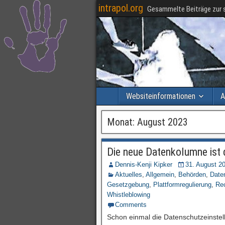
intrapol.org
Gesammelte Beiträge zur s
Websiteinformationen
A
Monat:
August 2023
Die neue Datenkolumne ist 
Dennis-Kenji Kipker
31. August 2
Aktuelles
,
Allgemein
,
Behörden
,
Date
Gesetzgebung
,
Plattformregulierung
,
Re
Whistleblowing
Comments
Schon einmal die Datenschutzeinstel