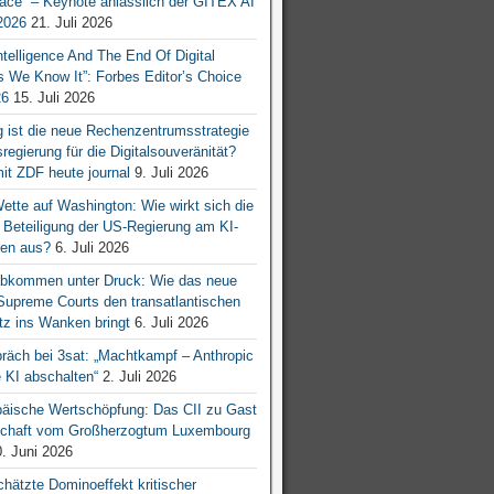
ace“ – Keynote anlässlich der GITEX AI
026
21. Juli 2026
 Intelligence And The End Of Digital
s We Know It”: Forbes Editor’s Choice
26
15. Juli 2026
g ist die neue Rechenzentrumsstrategie
egierung für die Digitalsouveränität?
mit ZDF heute journal
9. Juli 2026
tte auf Washington: Wie wirkt sich die
e Beteiligung der US-Regierung am KI-
en aus?
6. Juli 2026
bkommen unter Druck: Wie das neue
 Supreme Courts den transatlantischen
z ins Wanken bringt
6. Juli 2026
räch bei 3sat: „Machtkampf – Anthropic
KI abschalten“
2. Juli 2026
äische Wertschöpfung: Das CII zu Gast
tschaft vom Großherzogtum Luxembourg
. Juni 2026
chätzte Dominoeffekt kritischer