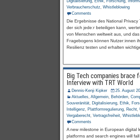
Digitalisierung
,
Ethik
,
Forschung
,
Inform
Verbraucherschutz
,
Whistleblowing
Comments
Die Ergebnisse des National Privacy 
der sich jede:r beteiligen kann, wer
von Menschen weltweit aus, und das 
Fragebogens können Nutzer:innen ih
Resilienz testen und erhalten wichtig
Big Tech companies brace fo
Interview with TRT World
Dennis-Kenji Kipker
25. August 2
Aktuelles
,
Allgemein
,
Behörden
,
Comp
Souveränität
,
Digitalisierung
,
Ethik
,
For
Intelligenz
,
Plattformregulierung
,
Recht
,
Vergaberecht
,
Vertragsfreiheit
,
Whistlebl
Comments
A new milestone in European digital l
platforms and search engines will fal