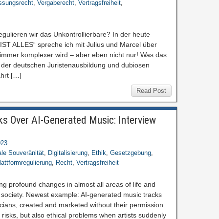
ssungsrecht
,
Vergaberecht
,
Vertragsfreiheit
,
egulieren wir das Unkontrollierbare? In der heute
IST ALLES“ spreche ich mit Julius und Marcel über
mmer komplexer wird – aber eben nicht nur! Was das
m der deutschen Juristenausbildung und dubiosen
hrt […]
Read Post
ks Over AI-Generated Music: Interview
023
ale Souveränität
,
Digitalisierung
,
Ethik
,
Gesetzgebung
,
lattformregulierung
,
Recht
,
Vertragsfreiheit
ng profound changes in almost all areas of life and
society. Newest example: AI-generated music tracks
cians, created and marketed without their permission.
risks, but also ethical problems when artists suddenly