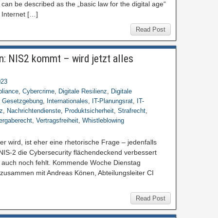
 can be described as the „basic law for the digital age“
r Internet […]
Read Post
n: NIS2 kommt – wird jetzt alles
023
liance
,
Cybercrime
,
Digitale Resilienz
,
Digitale
,
Gesetzgebung
,
Internationales
,
IT-Planungsrat
,
IT-
nz
,
Nachrichtendienste
,
Produktsicherheit
,
Strafrecht
,
ergaberecht
,
Vertragsfreiheit
,
Whistleblowing
er wird, ist eher eine rhetorische Frage – jedenfalls
t NIS-2 die Cybersecurity flächendeckend verbessert
ht auch noch fehlt. Kommende Woche Dienstag
e zusammen mit Andreas Könen, Abteilungsleiter CI
Read Post