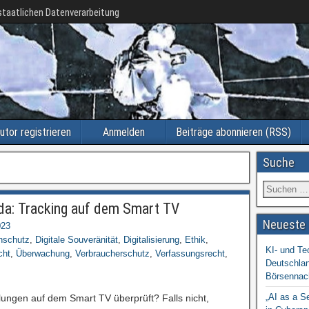
taatlichen Datenverarbeitung
utor registrieren
Anmelden
Beiträge abonnieren (RSS)
Suche
da: Tracking auf dem Smart TV
Neueste 
023
nschutz
,
Digitale Souveränität
,
Digitalisierung
,
Ethik
,
KI- und Te
cht
,
Überwachung
,
Verbraucherschutz
,
Verfassungsrecht
,
Deutschlan
Börsennac
„AI as a S
lungen auf dem Smart TV überprüft? Falls nicht,