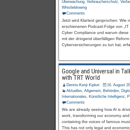
Überwachung
,
Verbraucherschutz
,
Verfa
Whistleblowing
Comments
Jetzt wird Klartext gesprochen: Wie r
erschienenen Podcast-Folge von „IT 
Cyber Compliance und warum diese i
mit der dringend überfälligen Refor
Cyberversicherungen zu tun hat, erfa
Google and Universal in Tal
with TRT World
Dennis-Kenji Kipker
16. August 2
Aktuelles
,
Allgemein
,
Behörden
,
Digit
Internationales
,
Künstliche Intelligenz
,
P
Comments
We are already seeing how AI is drivi
work, transforming our economy and 
containing the voices of famous musi
This has not only legal and economic 