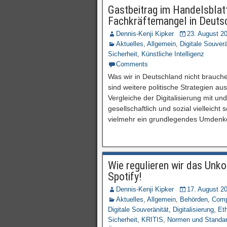
Gastbeitrag im Handelsblatt
Fachkräftemangel in Deuts
Dennis-Kenji Kipker
23. August 2
Aktuelles
,
Allgemein
,
Digitale Souverä
Sicherheit
,
Künstliche Intelligenz
Comments
Was wir in Deutschland nicht brauch
sind weitere politische Strategien au
Vergleiche der Digitalisierung mit und 
gesellschaftlich und sozial vielleicht 
vielmehr ein grundlegendes Umdenke
Wie regulieren wir das Unko
Spotify!
Dennis-Kenji Kipker
17. August 2
Aktuelles
,
Allgemein
,
Behörden
,
Comp
Digitale Souveränität
,
Digitalisierung
,
Eth
Sicherheit
,
KRITIS
,
Normen und Standa