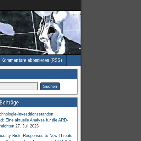
Kommentare abonnieren (RSS)
Beiträge
chnologie-Investitionsstandort
d: Eine aktuelle Analyse für die ARD-
hrichten
27. Juli 2026
ecurity Risk: Responses to New Threats