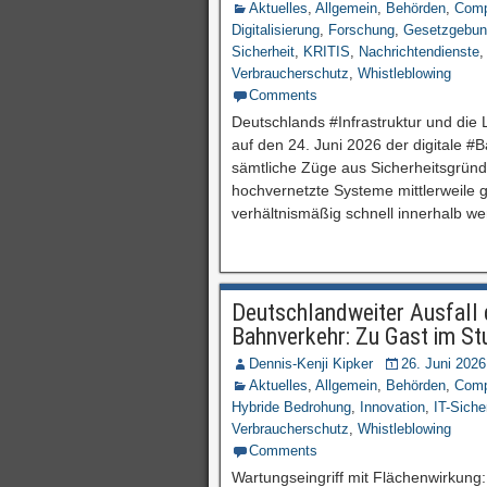
Aktuelles
,
Allgemein
,
Behörden
,
Comp
Digitalisierung
,
Forschung
,
Gesetzgebun
Sicherheit
,
KRITIS
,
Nachrichtendienste
Verbraucherschutz
,
Whistleblowing
Comments
Deutschlands #Infrastruktur und die 
auf den 24. Juni 2026 der digitale 
sämtliche Züge aus Sicherheitsgründen
hochvernetzte Systeme mittlerweile 
verhältnismäßig schnell innerhalb w
Deutschlandweiter Ausfall 
Bahnverkehr: Zu Gast im Stu
Dennis-Kenji Kipker
26. Juni 2026
Aktuelles
,
Allgemein
,
Behörden
,
Comp
Hybride Bedrohung
,
Innovation
,
IT-Siche
Verbraucherschutz
,
Whistleblowing
Comments
Wartungseingriff mit Flächenwirkung