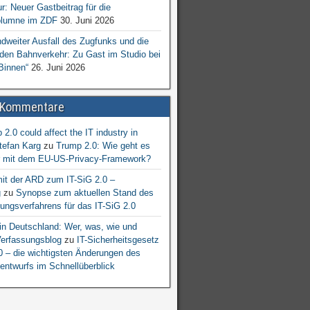
ur: Neuer Gastbeitrag für die
lumne im ZDF
30. Juni 2026
dweiter Ausfall des Zugfunks und die
 den Bahnverkehr: Zu Gast im Studio bei
Binnen“
26. Juni 2026
 Kommentare
2.0 could affect the IT industry in
tefan Karg
zu
Trump 2.0: Wie geht es
er mit dem EU-US-Privacy-Framework?
mit der ARD zum IT-SiG 2.0 –
g
zu
Synopse zum aktuellen Stand des
ngsverfahrens für das IT-SiG 2.0
n Deutschland: Wer, was, wie und
erfassungsblog
zu
IT-Sicherheitsgesetz
.0 – die wichtigsten Änderungen des
entwurfs im Schnellüberblick