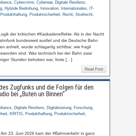
liance
,
Cybercrime
,
Cyberwar
,
Digitale Resilienz
,
g
,
Hybride Bedrohung
,
Innovation
,
Internationales
,
IT-
,
Produkthaftung
,
Produktsicherheit
,
Recht
,
Strafrecht
,
Logik der kritischen #Kaskadeneffekte: Als in der Nacht
#Bahnfunk bundesweit ausfiel und die Deutsche Bahn
 anhielt, wurde schlagartig sichtbar, wie fragil
geworden sind. Was technisch bei der Bahn zwar
eniger Stunden behoben war, löste […]
Read Post
des Zugfunks und die Folgen für den
dio bei „Buten un Binnen“
liance
,
Digitale Resilienz
,
Digitalisierung
,
Forschung
,
rheit
,
KRITIS
,
Produkthaftung
,
Produktsicherheit
,
: Am 23. Juni 2026 kam der #Bahnverkehr in ganz