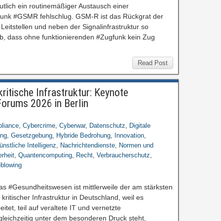
tlich ein routinemäßiger Austausch einer
unk #GSMR fehlschlug. GSM-R ist das Rückgrat der
itstellen und neben der Signalinfrastruktur so
ieb, dass ohne funktionierenden #Zugfunk kein Zug
Read Post
ritische Infrastruktur: Keynote
Forums 2026 in Berlin
liance
,
Cybercrime
,
Cyberwar
,
Datenschutz
,
Digitale
ung
,
Gesetzgebung
,
Hybride Bedrohung
,
Innovation
,
ünstliche Intelligenz
,
Nachrichtendienste
,
Normen und
rheit
,
Quantencomputing
,
Recht
,
Verbraucherschutz
,
eblowing
as #Gesundheitswesen ist mittlerweile der am stärksten
kritischer Infrastruktur in Deutschland, weil es
tet, teil auf veraltete IT und vernetzte
gleichzeitig unter dem besonderen Druck steht,