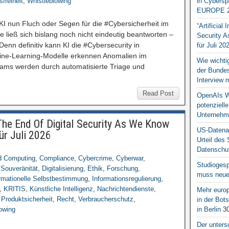
sfreiheit
,
Whistleblowing
in Cybersp
EUROPE 2
KI nun Fluch oder Segen für die #Cybersicherheit im
“Artificial
ließ sich bislang noch nicht eindeutig beantworten –
Security A
. Denn definitiv kann KI die #Cybersecurity in
für Juli 20
ine-Learning-Modelle erkennen Anomalien im
Wie wichti
eams werden durch automatisierte Triage und
der Bundesr
Interview 
Read Post
OpenAIs We
potenziell
Unternehm
d The End Of Digital Security As We Know
US-Datena
für Juli 2026
Urteil des
Datenschut
d Computing
,
Compliance
,
Cybercrime
,
Cyberwar
,
Studiogesp
 Souveränität
,
Digitalisierung
,
Ethik
,
Forschung
,
muss neue 
rmationelle Selbstbestimmung
,
Informationsregulierung
,
,
KRITIS
,
Künstliche Intelligenz
,
Nachrichtendienste
,
Mehr europ
,
Produktsicherheit
,
Recht
,
Verbraucherschutz
,
in der Bo
owing
in Berlin
30
Der unters