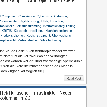
„Machtkampf – Anthropic muss neue KI
d Computing
,
Compliance
,
Cybercrime
,
Cyberwar
,
 Souveränität
,
Digitalisierung
,
Ethik
,
Forschung
,
rmationelle Selbstbestimmung
,
Informationsregulierung
,
,
KRITIS
,
Künstliche Intelligenz
,
Nachrichtendienste
,
,
Produktsicherheit
,
Recht
,
Strafrecht
,
Überwachung
,
ergaberecht
,
Vertragsfreiheit
,
Whistleblowing
 ist Claude Fable 5 von #Anthropic wieder weltweit
inisterium die vor zwei Wochen verhängten
sgelöst worden war die rund zweiwöchige Sperre durch
er sich die Sicherheitsmechanismen des Modells
 den Zugang vorsorglich für […]
Read Post
ekt kritischer Infrastruktur: Neuer
nskolumne im ZDF