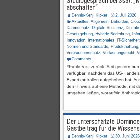
Studiogespräch bei 3sat: 
abschalten“
Dennis-Kenji Kipker
2. Juli 2026
Aktuelles
,
Allgemein
,
Behörden
,
Clou
Datenschutz
,
Digitale Resilienz
,
Digitale
Gesetzgebung
,
Hybride Bedrohung
,
Info
Innovation
,
Internationales
,
IT-Sicherheit
Normen und Standards
,
Produkthaftung
Verbraucherschutz
,
Verfassungsrecht
,
V
Comments
#Fable 5 ist zurück: Seit gestern nun
verfügbar, nachdem das US-Handelsm
Exportkontrollen aufgehoben hat. Au
den Hinweis auf eine Methode, mit d
umgehen ließen, woraufhin Anthropic
Der unterschätzte Dominoeff
Gastbeitrag für die Wisse
Dennis-Kenji Kipker
30. Juni 2026