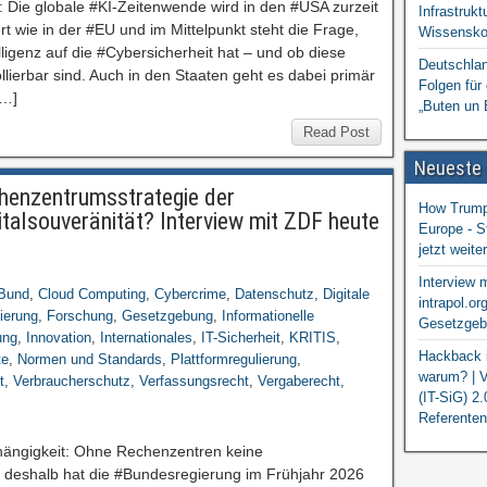
: Die globale #KI-Zeitenwende wird in den #USA zurzeit
Infrastrukt
t wie in der #EU und im Mittelpunkt steht die Frage,
Wissensko
ligenz auf die #Cybersicherheit hat – und ob diese
Deutschlan
ierbar sind. Auch in den Staaten geht es dabei primär
Folgen für
[…]
„Buten un 
Read Post
Neueste
chenzentrumsstrategie der
How Trump 
italsouveränität? Interview mit ZDF heute
Europe - S
jetzt weit
Interview 
Bund
,
Cloud Computing
,
Cybercrime
,
Datenschutz
,
Digitale
intrapol.or
sierung
,
Forschung
,
Gesetzgebung
,
Informationelle
Gesetzgebu
ung
,
Innovation
,
Internationales
,
IT-Sicherheit
,
KRITIS
,
Hackback i
te
,
Normen und Standards
,
Plattformregulierung
,
warum? | V
t
,
Verbraucherschutz
,
Verfassungsrecht
,
Vergaberecht
,
(IT-SiG) 2
Referenten
bhängigkeit: Ohne Rechenzentren keine
m deshalb hat die #Bundesregierung im Frühjahr 2026