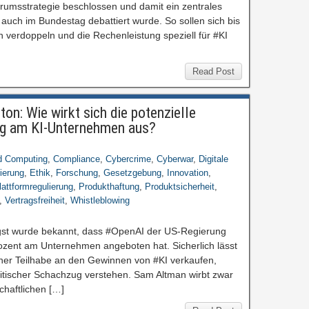
rumsstrategie beschlossen und damit ein zentrales
auch im Bundestag debattiert wurde. So sollen sich bis
verdoppeln und die Rechenleistung speziell für #KI
Read Post
n: Wie wirkt sich die potenzielle
ung am KI-Unternehmen aus?
d Computing
,
Compliance
,
Cybercrime
,
Cyberwar
,
Digitale
sierung
,
Ethik
,
Forschung
,
Gesetzgebung
,
Innovation
,
lattformregulierung
,
Produkthaftung
,
Produktsicherheit
,
,
Vertragsfreiheit
,
Whistleblowing
gst wurde bekannt, dass #OpenAI der US-Regierung
rozent am Unternehmen angeboten hat. Sicherlich lässt
icher Teilhabe an den Gewinnen von #KI verkaufen,
litischer Schachzug verstehen. Sam Altman wirbt zwar
chaftlichen […]