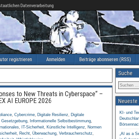
taatlichen Datenverarbeitung
utor registrieren
Anmelden
Beiträge abonnieren (RSS)
Suche
sponses to New Threats in Cyberspace“ –
TEX AI EUROPE 2026
Neueste 
KI- und Te
liance
,
Cybercrime
,
Digitale Resilienz
,
Digitale
Deutschlan
,
Gesetzgebung
,
Informationelle Selbstbestimmung
,
Börsennac
rnationales
,
IT-Sicherheit
,
Künstliche Intelligenz
,
Normen
sicherheit
,
Recht
,
Überwachung
,
Verbraucherschutz
,
„AI as a S