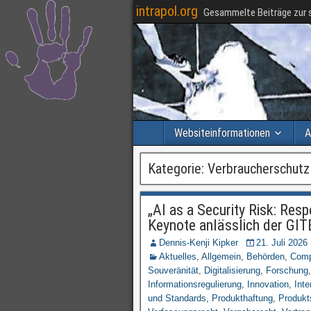
intrapol.org
Gesammelte Beiträge zur s
Websiteinformationen
A
Kategorie:
Verbraucherschutz
„AI as a Security Risk: Re
Keynote anlässlich der GI
Dennis-Kenji Kipker
21. Juli 2026
Aktuelles
,
Allgemein
,
Behörden
,
Comp
Souveränität
,
Digitalisierung
,
Forschung
Informationsregulierung
,
Innovation
,
Inte
und Standards
,
Produkthaftung
,
Produkt