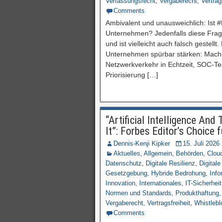
Verfassungsrecht
,
Vergaberecht
,
Vertrag
Comments
Ambivalent und unausweichlich: Ist #
Unternehmen? Jedenfalls diese Frage 
und ist vielleicht auch falsch gestellt
Unternehmen spürbar stärken: Mach
Netzwerkverkehr in Echtzeit, SOC-T
Priorisierung […]
“Artificial Intelligence An
It”: Forbes Editor’s Choice 
Dennis-Kenji Kipker
15. Juli 2026
Aktuelles
,
Allgemein
,
Behörden
,
Clou
Datenschutz
,
Digitale Resilienz
,
Digitale
Gesetzgebung
,
Hybride Bedrohung
,
Info
Innovation
,
Internationales
,
IT-Sicherheit
Normen und Standards
,
Produkthaftung
Vergaberecht
,
Vertragsfreiheit
,
Whistlebl
Comments