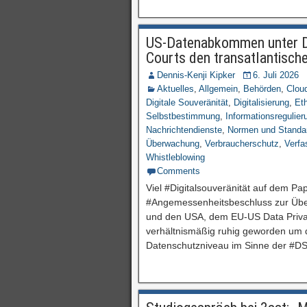
US-Datenabkommen unter Dr
Courts den transatlantisch
Dennis-Kenji Kipker
6. Juli 2026
Aktuelles
,
Allgemein
,
Behörden
,
Clou
Digitale Souveränität
,
Digitalisierung
,
Eth
Selbstbestimmung
,
Informationsregulier
Nachrichtendienste
,
Normen und Standa
Überwachung
,
Verbraucherschutz
,
Verfa
Whistleblowing
Comments
Viel #Digitalsouveränität auf dem Pap
#Angemessenheitsbeschluss zur Übe
und den USA, dem EU-US Data Priv
verhältnismäßig ruhig geworden um 
Datenschutzniveau im Sinne der #D