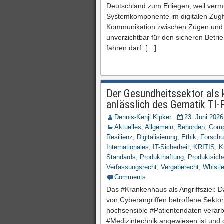
Deutschland zum Erliegen, weil vermu
Systemkomponente im digitalen Zugf
Kommunikation zwischen Zügen und Le
unverzichtbar für den sicheren Betr
fahren darf. […]
Der Gesundheitssektor als k
anlässlich des Gematik TI-
Dennis-Kenji Kipker
23. Juni 2026
Aktuelles
,
Allgemein
,
Behörden
,
Comp
Resilienz
,
Digitalisierung
,
Ethik
,
Forsch
Internationales
,
IT-Sicherheit
,
KRITIS
,
K
Standards
,
Produkthaftung
,
Produktsiche
Verfassungsrecht
,
Vergaberecht
,
Whistl
Comments
Das #Krankenhaus als Angriffsziel: D
von Cyberangriffen betroffene Sektor 
hochsensible #Patientendaten verarbei
#Medizintechnik angewiesen ist und 