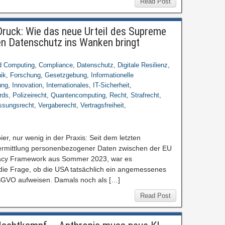
Read Post
uck: Wie das neue Urteil des Supreme
en Datenschutz ins Wanken bringt
d Computing
,
Compliance
,
Datenschutz
,
Digitale Resilienz
,
ik
,
Forschung
,
Gesetzgebung
,
Informationelle
ung
,
Innovation
,
Internationales
,
IT-Sicherheit
,
rds
,
Polizeirecht
,
Quantencomputing
,
Recht
,
Strafrecht
,
ssungsrecht
,
Vergaberecht
,
Vertragsfreiheit
,
ier, nur wenig in der Praxis: Seit dem letzten
rmittlung personenbezogener Daten zwischen der EU
acy Framework aus Sommer 2023, war es
die Frage, ob die USA tatsächlich ein angemessenes
SGVO aufweisen. Damals noch als […]
Read Post