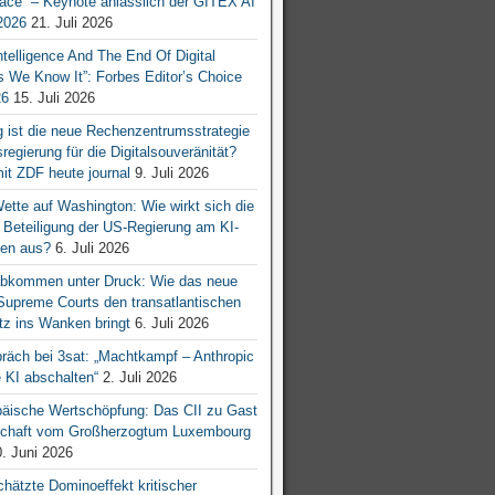
ace“ – Keynote anlässlich der GITEX AI
026
21. Juli 2026
 Intelligence And The End Of Digital
s We Know It”: Forbes Editor’s Choice
26
15. Juli 2026
g ist die neue Rechenzentrumsstrategie
egierung für die Digitalsouveränität?
mit ZDF heute journal
9. Juli 2026
tte auf Washington: Wie wirkt sich die
e Beteiligung der US-Regierung am KI-
en aus?
6. Juli 2026
bkommen unter Druck: Wie das neue
 Supreme Courts den transatlantischen
z ins Wanken bringt
6. Juli 2026
räch bei 3sat: „Machtkampf – Anthropic
KI abschalten“
2. Juli 2026
äische Wertschöpfung: Das CII zu Gast
tschaft vom Großherzogtum Luxembourg
. Juni 2026
chätzte Dominoeffekt kritischer