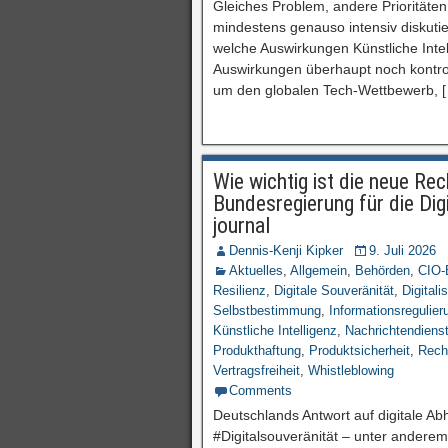
Gleiches Problem, andere Prioritäten
mindestens genauso intensiv diskutier
welche Auswirkungen Künstliche Intel
Auswirkungen überhaupt noch kontroll
um den globalen Tech-Wettbewerb, 
Wie wichtig ist die neue Re
Bundesregierung für die Dig
journal
Dennis-Kenji Kipker
9. Juli 2026
Aktuelles
,
Allgemein
,
Behörden
,
CIO-
Resilienz
,
Digitale Souveränität
,
Digitali
Selbstbestimmung
,
Informationsregulier
Künstliche Intelligenz
,
Nachrichtendiens
Produkthaftung
,
Produktsicherheit
,
Rech
Vertragsfreiheit
,
Whistleblowing
Comments
Deutschlands Antwort auf digitale A
#Digitalsouveränität – unter andere