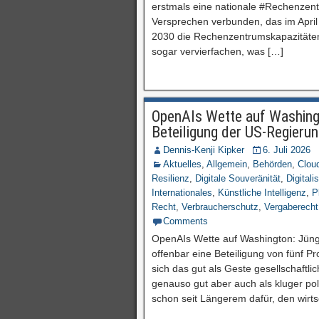
erstmals eine nationale #Rechenzent
Versprechen verbunden, das im April 
2030 die Rechenzentrumskapazitäten 
sogar vervierfachen, was […]
OpenAIs Wette auf Washingto
Beteiligung der US-Regier
Dennis-Kenji Kipker
6. Juli 2026
Aktuelles
,
Allgemein
,
Behörden
,
Clou
Resilienz
,
Digitale Souveränität
,
Digitali
Internationales
,
Künstliche Intelligenz
,
P
Recht
,
Verbraucherschutz
,
Vergaberecht
Comments
OpenAIs Wette auf Washington: Jün
offenbar eine Beteiligung von fünf P
sich das gut als Geste gesellschaftl
genauso gut aber auch als kluger po
schon seit Längerem dafür, den wirts