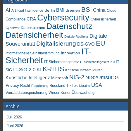
BSI
AI
China
BMI
Berlin
Bremen
Artificial Intelligence
Cloud
Cybersecurity
CRA
Compliance
Cybersicherheit
Datenschutz
Datenkolumne
Cyberwar
Datensicherheit
Digitale
Digitale Resilienz
EU
Digitalisierung
Souveränität
DS-GVO
IT-
Innovation
Informationelle Selbstbestimmung
Sicherheit
IT-Sicherheitsgesetz
IT-
IT-Sicherheitsgesetz 2.0
KRITIS
KI
IT-SiG 2.0
SiG
Kritische Infrastrukturen
NIS-2
NIS2UmsuCG
Künstliche Intelligenz
Microsoft
USA
Privacy
Recht
TikTok
Russland
Regulierung
Ukraine
Vorratsdatenspeicherung
Weser-Kurier
Überwachung
Archiv
Juli 2026
Juni 2026