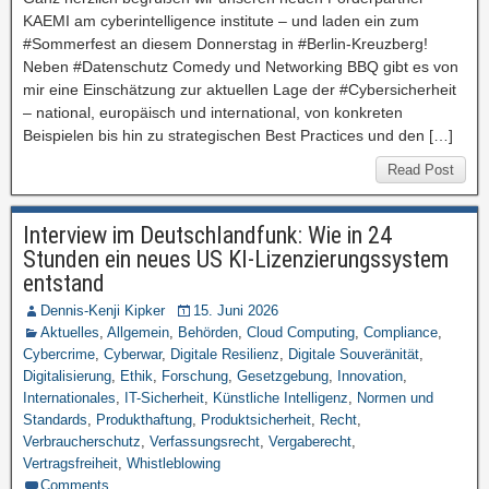
KAEMI am cyberintelligence institute – und laden ein zum
#Sommerfest an diesem Donnerstag in #Berlin-Kreuzberg!
Neben #Datenschutz Comedy und Networking BBQ gibt es von
mir eine Einschätzung zur aktuellen Lage der #Cybersicherheit
– national, europäisch und international, von konkreten
Beispielen bis hin zu strategischen Best Practices und den […]
Read Post
Interview im Deutschlandfunk: Wie in 24
Stunden ein neues US KI-Lizenzierungssystem
entstand
Dennis-Kenji Kipker
15. Juni 2026
Aktuelles
,
Allgemein
,
Behörden
,
Cloud Computing
,
Compliance
,
Cybercrime
,
Cyberwar
,
Digitale Resilienz
,
Digitale Souveränität
,
Digitalisierung
,
Ethik
,
Forschung
,
Gesetzgebung
,
Innovation
,
Internationales
,
IT-Sicherheit
,
Künstliche Intelligenz
,
Normen und
Standards
,
Produkthaftung
,
Produktsicherheit
,
Recht
,
Verbraucherschutz
,
Verfassungsrecht
,
Vergaberecht
,
Vertragsfreiheit
,
Whistleblowing
Comments