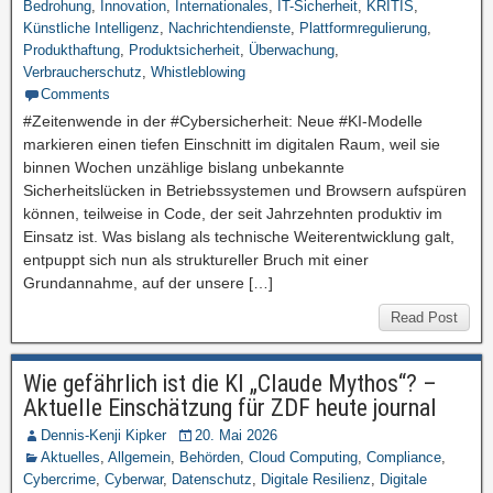
Bedrohung
,
Innovation
,
Internationales
,
IT-Sicherheit
,
KRITIS
,
Künstliche Intelligenz
,
Nachrichtendienste
,
Plattformregulierung
,
Produkthaftung
,
Produktsicherheit
,
Überwachung
,
Verbraucherschutz
,
Whistleblowing
Comments
#Zeitenwende in der #Cybersicherheit: Neue #KI-Modelle
markieren einen tiefen Einschnitt im digitalen Raum, weil sie
binnen Wochen unzählige bislang unbekannte
Sicherheitslücken in Betriebssystemen und Browsern aufspüren
können, teilweise in Code, der seit Jahrzehnten produktiv im
Einsatz ist. Was bislang als technische Weiterentwicklung galt,
entpuppt sich nun als struktureller Bruch mit einer
Grundannahme, auf der unsere […]
Read Post
Wie gefährlich ist die KI „Claude Mythos“? –
Aktuelle Einschätzung für ZDF heute journal
Dennis-Kenji Kipker
20. Mai 2026
Aktuelles
,
Allgemein
,
Behörden
,
Cloud Computing
,
Compliance
,
Cybercrime
,
Cyberwar
,
Datenschutz
,
Digitale Resilienz
,
Digitale