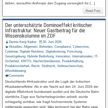
ließen, woraufhin Anthropic den Zugang vorsorglich für […]
Read Post
Der unterschätzte Dominoeffekt kritischer
Infrastruktur: Neuer Gastbeitrag für die
Wissenskolumne im ZDF
Dennis-Kenji Kipker
30. Juni 2026
Aktuelles
,
Allgemein
,
Behörden
,
Compliance
,
Cybercrime
,
Cyberwar
,
Digitale Resilienz
,
Digitalisierung
,
Forschung
,
Gesetzgebung
,
Hybride Bedrohung
,
Innovation
,
Internationales
,
IT-
Sicherheit
,
KRITIS
,
Nachrichtendienste
,
Produkthaftung
,
Produktsicherheit
,
Recht
,
Strafrecht
,
Verbraucherschutz
,
Whistleblowing
Comments
Deutschlands #Infrastruktur und die Logik der kritischen
#Kaskadeneffekte: Als in der Nacht auf den 24. Juni 2026 der
digitale #Bahnfunk bundesweit ausfiel und die Deutsche Bahn
sämtliche Züge aus Sicherheitsgründen anhielt, wurde
schlagartig sichtbar, wie fragil hochvernetzte Systeme
mittlerweile geworden sind. Was technisch bei der Bahn zwar