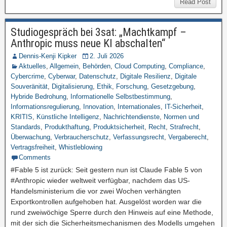
Read Post
Studiogespräch bei 3sat: „Machtkampf –
Anthropic muss neue KI abschalten“
Dennis-Kenji Kipker
2. Juli 2026
Aktuelles
,
Allgemein
,
Behörden
,
Cloud Computing
,
Compliance
,
Cybercrime
,
Cyberwar
,
Datenschutz
,
Digitale Resilienz
,
Digitale
Souveränität
,
Digitalisierung
,
Ethik
,
Forschung
,
Gesetzgebung
,
Hybride Bedrohung
,
Informationelle Selbstbestimmung
,
Informationsregulierung
,
Innovation
,
Internationales
,
IT-Sicherheit
,
KRITIS
,
Künstliche Intelligenz
,
Nachrichtendienste
,
Normen und
Standards
,
Produkthaftung
,
Produktsicherheit
,
Recht
,
Strafrecht
,
Überwachung
,
Verbraucherschutz
,
Verfassungsrecht
,
Vergaberecht
,
Vertragsfreiheit
,
Whistleblowing
Comments
#Fable 5 ist zurück: Seit gestern nun ist Claude Fable 5 von
#Anthropic wieder weltweit verfügbar, nachdem das US-
Handelsministerium die vor zwei Wochen verhängten
Exportkontrollen aufgehoben hat. Ausgelöst worden war die
rund zweiwöchige Sperre durch den Hinweis auf eine Methode,
mit der sich die Sicherheitsmechanismen des Modells umgehen