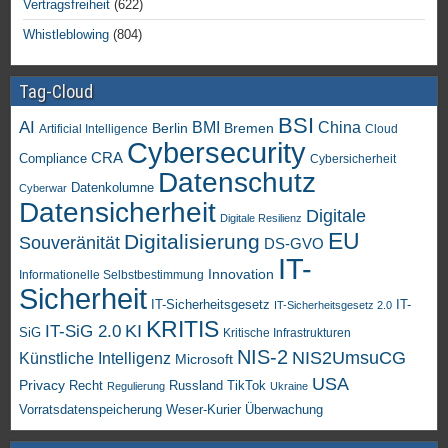
Vertragsfreiheit
(622)
Whistleblowing
(804)
Tag-Cloud
BSI
AI
China
BMI
Berlin
Bremen
Artificial Intelligence
Cloud
Cybersecurity
CRA
Compliance
Cybersicherheit
Datenschutz
Datenkolumne
Cyberwar
Datensicherheit
Digitale
Digitale Resilienz
EU
Digitalisierung
Souveränität
DS-GVO
IT-
Innovation
Informationelle Selbstbestimmung
Sicherheit
IT-Sicherheitsgesetz
IT-
IT-Sicherheitsgesetz 2.0
KRITIS
KI
IT-SiG 2.0
SiG
Kritische Infrastrukturen
NIS-2
NIS2UmsuCG
Künstliche Intelligenz
Microsoft
USA
Privacy
Recht
TikTok
Russland
Regulierung
Ukraine
Vorratsdatenspeicherung
Weser-Kurier
Überwachung