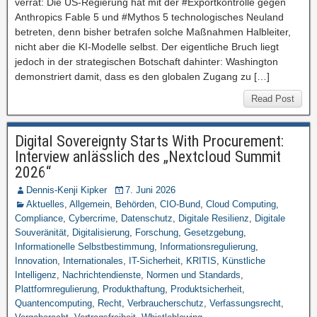
verrät: Die US-Regierung hat mit der #Exportkontrolle gegen
Anthropics Fable 5 und #Mythos 5 technologisches Neuland
betreten, denn bisher betrafen solche Maßnahmen Halbleiter,
nicht aber die KI-Modelle selbst. Der eigentliche Bruch liegt
jedoch in der strategischen Botschaft dahinter: Washington
demonstriert damit, dass es den globalen Zugang zu […]
Read Post
Digital Sovereignty Starts With Procurement:
Interview anlässlich des „Nextcloud Summit
2026“
Dennis-Kenji Kipker
7. Juni 2026
Aktuelles
,
Allgemein
,
Behörden
,
CIO-Bund
,
Cloud Computing
,
Compliance
,
Cybercrime
,
Datenschutz
,
Digitale Resilienz
,
Digitale
Souveränität
,
Digitalisierung
,
Forschung
,
Gesetzgebung
,
Informationelle Selbstbestimmung
,
Informationsregulierung
,
Innovation
,
Internationales
,
IT-Sicherheit
,
KRITIS
,
Künstliche
Intelligenz
,
Nachrichtendienste
,
Normen und Standards
,
Plattformregulierung
,
Produkthaftung
,
Produktsicherheit
,
Quantencomputing
,
Recht
,
Verbraucherschutz
,
Verfassungsrecht
,