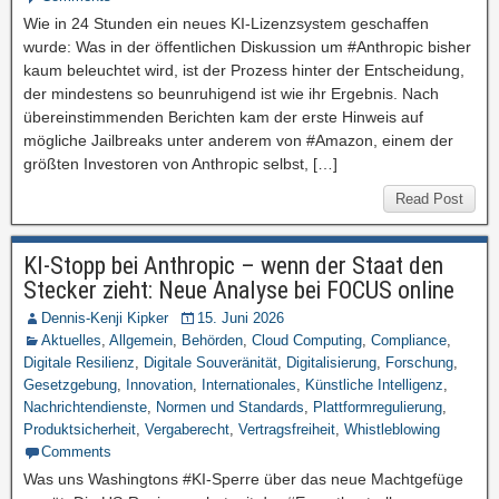
Wie in 24 Stunden ein neues KI-Lizenzsystem geschaffen
wurde: Was in der öffentlichen Diskussion um #Anthropic bisher
kaum beleuchtet wird, ist der Prozess hinter der Entscheidung,
der mindestens so beunruhigend ist wie ihr Ergebnis. Nach
übereinstimmenden Berichten kam der erste Hinweis auf
mögliche Jailbreaks unter anderem von #Amazon, einem der
größten Investoren von Anthropic selbst, […]
Read Post
KI-Stopp bei Anthropic – wenn der Staat den
Stecker zieht: Neue Analyse bei FOCUS online
Dennis-Kenji Kipker
15. Juni 2026
Aktuelles
,
Allgemein
,
Behörden
,
Cloud Computing
,
Compliance
,
Digitale Resilienz
,
Digitale Souveränität
,
Digitalisierung
,
Forschung
,
Gesetzgebung
,
Innovation
,
Internationales
,
Künstliche Intelligenz
,
Nachrichtendienste
,
Normen und Standards
,
Plattformregulierung
,
Produktsicherheit
,
Vergaberecht
,
Vertragsfreiheit
,
Whistleblowing
Comments
Was uns Washingtons #KI-Sperre über das neue Machtgefüge