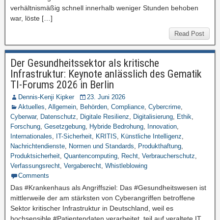
verhältnismäßig schnell innerhalb weniger Stunden behoben
war, löste […]
Read Post
Der Gesundheitssektor als kritische
Infrastruktur: Keynote anlässlich des Gematik
TI-Forums 2026 in Berlin
Dennis-Kenji Kipker
23. Juni 2026
Aktuelles
,
Allgemein
,
Behörden
,
Compliance
,
Cybercrime
,
Cyberwar
,
Datenschutz
,
Digitale Resilienz
,
Digitalisierung
,
Ethik
,
Forschung
,
Gesetzgebung
,
Hybride Bedrohung
,
Innovation
,
Internationales
,
IT-Sicherheit
,
KRITIS
,
Künstliche Intelligenz
,
Nachrichtendienste
,
Normen und Standards
,
Produkthaftung
,
Produktsicherheit
,
Quantencomputing
,
Recht
,
Verbraucherschutz
,
Verfassungsrecht
,
Vergaberecht
,
Whistleblowing
Comments
Das #Krankenhaus als Angriffsziel: Das #Gesundheitswesen ist
mittlerweile der am stärksten von Cyberangriffen betroffene
Sektor kritischer Infrastruktur in Deutschland, weil es
hochsensible #Patientendaten verarbeitet, teil auf veraltete IT