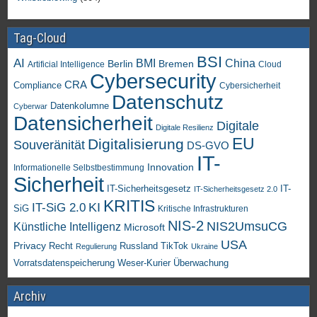
Tag-Cloud
BSI
AI
China
BMI
Berlin
Bremen
Artificial Intelligence
Cloud
Cybersecurity
CRA
Compliance
Cybersicherheit
Datenschutz
Datenkolumne
Cyberwar
Datensicherheit
Digitale
Digitale Resilienz
EU
Digitalisierung
Souveränität
DS-GVO
IT-
Innovation
Informationelle Selbstbestimmung
Sicherheit
IT-Sicherheitsgesetz
IT-
IT-Sicherheitsgesetz 2.0
KRITIS
KI
IT-SiG 2.0
SiG
Kritische Infrastrukturen
NIS-2
NIS2UmsuCG
Künstliche Intelligenz
Microsoft
USA
Privacy
Recht
TikTok
Russland
Regulierung
Ukraine
Vorratsdatenspeicherung
Weser-Kurier
Überwachung
Archiv