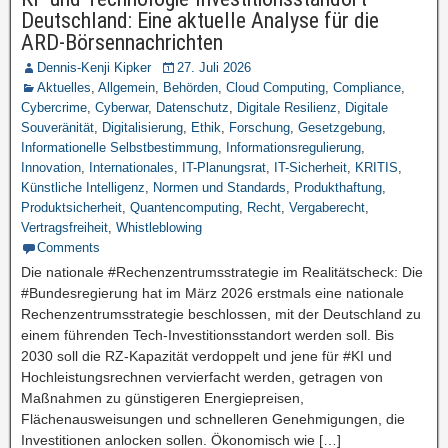
Deutschland: Eine aktuelle Analyse für die
ARD-Börsennachrichten
Dennis-Kenji Kipker
27. Juli 2026
Aktuelles
,
Allgemein
,
Behörden
,
Cloud Computing
,
Compliance
,
Cybercrime
,
Cyberwar
,
Datenschutz
,
Digitale Resilienz
,
Digitale
Souveränität
,
Digitalisierung
,
Ethik
,
Forschung
,
Gesetzgebung
,
Informationelle Selbstbestimmung
,
Informationsregulierung
,
Innovation
,
Internationales
,
IT-Planungsrat
,
IT-Sicherheit
,
KRITIS
,
Künstliche Intelligenz
,
Normen und Standards
,
Produkthaftung
,
Produktsicherheit
,
Quantencomputing
,
Recht
,
Vergaberecht
,
Vertragsfreiheit
,
Whistleblowing
Comments
Die nationale #Rechenzentrumsstrategie im Realitätscheck: Die
#Bundesregierung hat im März 2026 erstmals eine nationale
Rechenzentrumsstrategie beschlossen, mit der Deutschland zu
einem führenden Tech-Investitionsstandort werden soll. Bis
2030 soll die RZ-Kapazität verdoppelt und jene für #KI und
Hochleistungsrechnen vervierfacht werden, getragen von
Maßnahmen zu günstigeren Energiepreisen,
Flächenausweisungen und schnelleren Genehmigungen, die
Investitionen anlocken sollen. Ökonomisch wie […]