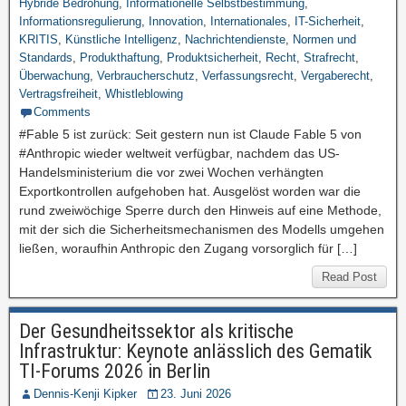
Hybride Bedrohung
,
Informationelle Selbstbestimmung
,
Informationsregulierung
,
Innovation
,
Internationales
,
IT-Sicherheit
,
KRITIS
,
Künstliche Intelligenz
,
Nachrichtendienste
,
Normen und
Standards
,
Produkthaftung
,
Produktsicherheit
,
Recht
,
Strafrecht
,
Überwachung
,
Verbraucherschutz
,
Verfassungsrecht
,
Vergaberecht
,
Vertragsfreiheit
,
Whistleblowing
Comments
#Fable 5 ist zurück: Seit gestern nun ist Claude Fable 5 von
#Anthropic wieder weltweit verfügbar, nachdem das US-
Handelsministerium die vor zwei Wochen verhängten
Exportkontrollen aufgehoben hat. Ausgelöst worden war die
rund zweiwöchige Sperre durch den Hinweis auf eine Methode,
mit der sich die Sicherheitsmechanismen des Modells umgehen
ließen, woraufhin Anthropic den Zugang vorsorglich für […]
Read Post
Der Gesundheitssektor als kritische
Infrastruktur: Keynote anlässlich des Gematik
TI-Forums 2026 in Berlin
Dennis-Kenji Kipker
23. Juni 2026