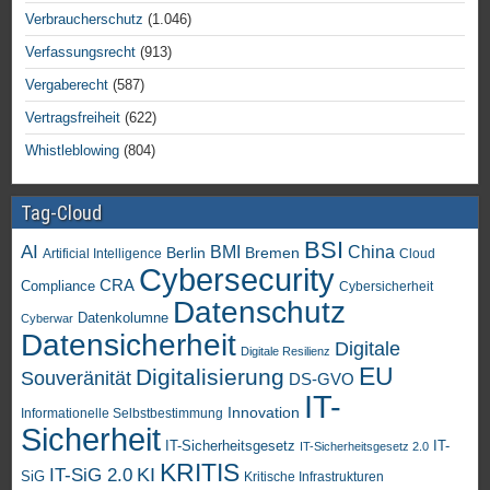
Verbraucherschutz
(1.046)
Verfassungsrecht
(913)
Vergaberecht
(587)
Vertragsfreiheit
(622)
Whistleblowing
(804)
Tag-Cloud
BSI
AI
China
BMI
Berlin
Bremen
Artificial Intelligence
Cloud
Cybersecurity
CRA
Compliance
Cybersicherheit
Datenschutz
Datenkolumne
Cyberwar
Datensicherheit
Digitale
Digitale Resilienz
EU
Digitalisierung
Souveränität
DS-GVO
IT-
Innovation
Informationelle Selbstbestimmung
Sicherheit
IT-Sicherheitsgesetz
IT-
IT-Sicherheitsgesetz 2.0
KRITIS
KI
IT-SiG 2.0
SiG
Kritische Infrastrukturen