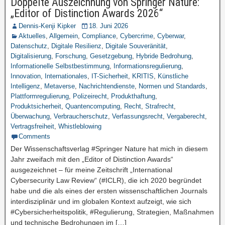
Doppelte Auszeichnung von Springer Nature:
„Editor of Distinction Awards 2026“
Dennis-Kenji Kipker
18. Juni 2026
Aktuelles
,
Allgemein
,
Compliance
,
Cybercrime
,
Cyberwar
,
Datenschutz
,
Digitale Resilienz
,
Digitale Souveränität
,
Digitalisierung
,
Forschung
,
Gesetzgebung
,
Hybride Bedrohung
,
Informationelle Selbstbestimmung
,
Informationsregulierung
,
Innovation
,
Internationales
,
IT-Sicherheit
,
KRITIS
,
Künstliche
Intelligenz
,
Metaverse
,
Nachrichtendienste
,
Normen und Standards
,
Plattformregulierung
,
Polizeirecht
,
Produkthaftung
,
Produktsicherheit
,
Quantencomputing
,
Recht
,
Strafrecht
,
Überwachung
,
Verbraucherschutz
,
Verfassungsrecht
,
Vergaberecht
,
Vertragsfreiheit
,
Whistleblowing
Comments
Der Wissenschaftsverlag #Springer Nature hat mich in diesem
Jahr zweifach mit den „Editor of Distinction Awards“
ausgezeichnet – für meine Zeitschrift „International
Cybersecurity Law Review“ (#ICLR), die ich 2020 begründet
habe und die als eines der ersten wissenschaftlichen Journals
interdisziplinär und im globalen Kontext aufzeigt, wie sich
#Cybersicherheitspolitik, #Regulierung, Strategien, Maßnahmen
und technische Bedrohungen im […]