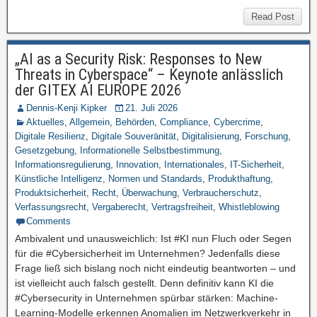
Read Post
„AI as a Security Risk: Responses to New
Threats in Cyberspace“ – Keynote anlässlich
der GITEX AI EUROPE 2026
Dennis-Kenji Kipker
21. Juli 2026
Aktuelles
,
Allgemein
,
Behörden
,
Compliance
,
Cybercrime
,
Digitale Resilienz
,
Digitale Souveränität
,
Digitalisierung
,
Forschung
,
Gesetzgebung
,
Informationelle Selbstbestimmung
,
Informationsregulierung
,
Innovation
,
Internationales
,
IT-Sicherheit
,
Künstliche Intelligenz
,
Normen und Standards
,
Produkthaftung
,
Produktsicherheit
,
Recht
,
Überwachung
,
Verbraucherschutz
,
Verfassungsrecht
,
Vergaberecht
,
Vertragsfreiheit
,
Whistleblowing
Comments
Ambivalent und unausweichlich: Ist #KI nun Fluch oder Segen
für die #Cybersicherheit im Unternehmen? Jedenfalls diese
Frage ließ sich bislang noch nicht eindeutig beantworten – und
ist vielleicht auch falsch gestellt. Denn definitiv kann KI die
#Cybersecurity in Unternehmen spürbar stärken: Machine-
Learning-Modelle erkennen Anomalien im Netzwerkverkehr in