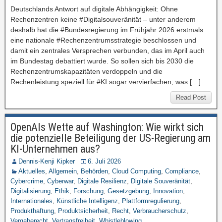
Deutschlands Antwort auf digitale Abhängigkeit: Ohne
Rechenzentren keine #Digitalsouveränität – unter anderem
deshalb hat die #Bundesregierung im Frühjahr 2026 erstmals
eine nationale #Rechenzentrumsstrategie beschlossen und
damit ein zentrales Versprechen verbunden, das im April auch
im Bundestag debattiert wurde. So sollen sich bis 2030 die
Rechenzentrumskapazitäten verdoppeln und die
Rechenleistung speziell für #KI sogar vervierfachen, was […]
Read Post
OpenAIs Wette auf Washington: Wie wirkt sich
die potenzielle Beteiligung der US-Regierung am
KI-Unternehmen aus?
Dennis-Kenji Kipker
6. Juli 2026
Aktuelles
,
Allgemein
,
Behörden
,
Cloud Computing
,
Compliance
,
Cybercrime
,
Cyberwar
,
Digitale Resilienz
,
Digitale Souveränität
,
Digitalisierung
,
Ethik
,
Forschung
,
Gesetzgebung
,
Innovation
,
Internationales
,
Künstliche Intelligenz
,
Plattformregulierung
,
Produkthaftung
,
Produktsicherheit
,
Recht
,
Verbraucherschutz
,
Vergaberecht
,
Vertragsfreiheit
,
Whistleblowing