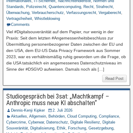
Internationales
,
IT-Sicherheit
,
Nachrichtendienste
,
Normen und
Standards
,
Polizeirecht
,
Quantencomputing
,
Recht
,
Strafrecht
,
Überwachung
,
Verbraucherschutz
,
Verfassungsrecht
,
Vergaberecht
,
Vertragsfreiheit
,
Whistleblowing
Comments
Viel #Digitalsouveränität auf dem Papier, nur wenig in der
Praxis: Seit dem letzten #Angemessenheitsbeschluss zur
Übermittlung personenbezogener Daten zwischen der EU und
den USA, dem EU-US Data Privacy Framework aus Sommer
2023, war es verhältnismäßig ruhig geworden um die Frage, ob
die USA tatsächlich ein angemessenes Datenschutzniveau im
Sinne der #DSGVO aufweisen. Damals noch als […]
Read Post
Studiogespräch bei 3sat: „Machtkampf –
Anthropic muss neue KI abschalten“
Dennis-Kenji Kipker
2. Juli 2026
Aktuelles
,
Allgemein
,
Behörden
,
Cloud Computing
,
Compliance
,
Cybercrime
,
Cyberwar
,
Datenschutz
,
Digitale Resilienz
,
Digitale
Souveränität
,
Digitalisierung
,
Ethik
,
Forschung
,
Gesetzgebung
,