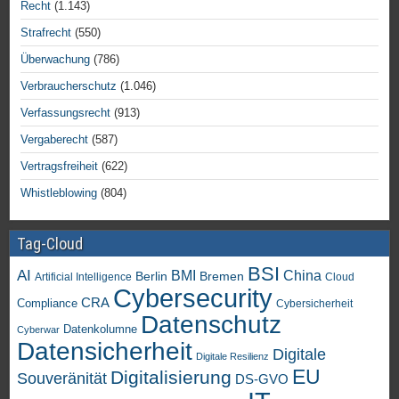
Recht
(1.143)
Strafrecht
(550)
Überwachung
(786)
Verbraucherschutz
(1.046)
Verfassungsrecht
(913)
Vergaberecht
(587)
Vertragsfreiheit
(622)
Whistleblowing
(804)
Tag-Cloud
BSI
AI
China
BMI
Berlin
Bremen
Artificial Intelligence
Cloud
Cybersecurity
CRA
Compliance
Cybersicherheit
Datenschutz
Datenkolumne
Cyberwar
Datensicherheit
Digitale
Digitale Resilienz
EU
Digitalisierung
Souveränität
DS-GVO