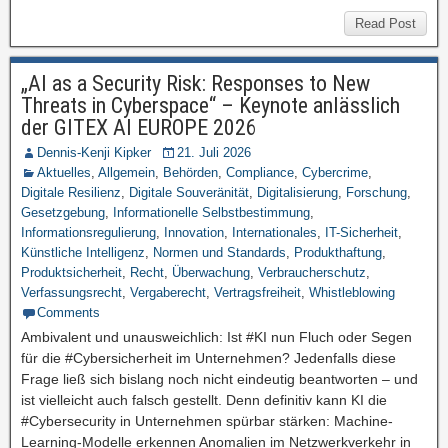
Read Post
„AI as a Security Risk: Responses to New
Threats in Cyberspace“ – Keynote anlässlich
der GITEX AI EUROPE 2026
Dennis-Kenji Kipker
21. Juli 2026
Aktuelles
,
Allgemein
,
Behörden
,
Compliance
,
Cybercrime
,
Digitale Resilienz
,
Digitale Souveränität
,
Digitalisierung
,
Forschung
,
Gesetzgebung
,
Informationelle Selbstbestimmung
,
Informationsregulierung
,
Innovation
,
Internationales
,
IT-Sicherheit
,
Künstliche Intelligenz
,
Normen und Standards
,
Produkthaftung
,
Produktsicherheit
,
Recht
,
Überwachung
,
Verbraucherschutz
,
Verfassungsrecht
,
Vergaberecht
,
Vertragsfreiheit
,
Whistleblowing
Comments
Ambivalent und unausweichlich: Ist #KI nun Fluch oder Segen
für die #Cybersicherheit im Unternehmen? Jedenfalls diese
Frage ließ sich bislang noch nicht eindeutig beantworten – und
ist vielleicht auch falsch gestellt. Denn definitiv kann KI die
#Cybersecurity in Unternehmen spürbar stärken: Machine-
Learning-Modelle erkennen Anomalien im Netzwerkverkehr in