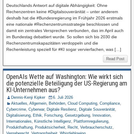
Deutschlands Antwort auf digitale Abhängigkeit: Ohne
Rechenzentren keine #Digitalsouveränität – unter anderem
deshalb hat die #Bundesregierung im Frühjahr 2026 erstmals
eine nationale #Rechenzentrumsstrategie beschlossen und
damit ein zentrales Versprechen verbunden, das im April auch
im Bundestag debattiert wurde. So sollen sich bis 2030 die
Rechenzentrumskapazitäten verdoppeln und die
Rechenleistung speziell für #KI sogar vervierfachen, was […]
Read Post
OpenAIs Wette auf Washington: Wie wirkt sich
die potenzielle Beteiligung der US-Regierung am
KI-Unternehmen aus?
Dennis-Kenji Kipker
6. Juli 2026
Aktuelles
,
Allgemein
,
Behörden
,
Cloud Computing
,
Compliance
,
Cybercrime
,
Cyberwar
,
Digitale Resilienz
,
Digitale Souveränität
,
Digitalisierung
,
Ethik
,
Forschung
,
Gesetzgebung
,
Innovation
,
Internationales
,
Künstliche Intelligenz
,
Plattformregulierung
,
Produkthaftung
,
Produktsicherheit
,
Recht
,
Verbraucherschutz
,
Vergaberecht
,
Vertragsfreiheit
,
Whistleblowing