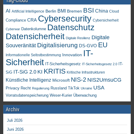
Tag-Cloud
BSI
AI
China
BMI
Berlin
Bremen
Artificial Intelligence
Cloud
Cybersecurity
CRA
Compliance
Cybersicherheit
Datenschutz
Datenkolumne
Cyberwar
Datensicherheit
Digitale
Digitale Resilienz
EU
Digitalisierung
Souveränität
DS-GVO
IT-
Innovation
Informationelle Selbstbestimmung
Sicherheit
IT-Sicherheitsgesetz
IT-
IT-Sicherheitsgesetz 2.0
KRITIS
KI
IT-SiG 2.0
SiG
Kritische Infrastrukturen
NIS-2
NIS2UmsuCG
Künstliche Intelligenz
Microsoft
USA
Privacy
Recht
TikTok
Russland
Regulierung
Ukraine
Vorratsdatenspeicherung
Weser-Kurier
Überwachung
Archiv
Juli 2026
Juni 2026