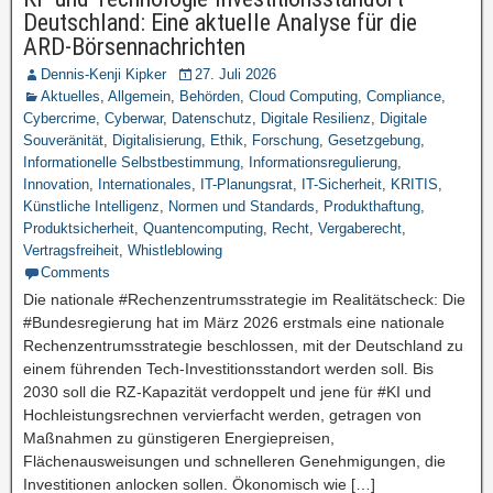
Deutschland: Eine aktuelle Analyse für die
ARD-Börsennachrichten
Dennis-Kenji Kipker
27. Juli 2026
Aktuelles
,
Allgemein
,
Behörden
,
Cloud Computing
,
Compliance
,
Cybercrime
,
Cyberwar
,
Datenschutz
,
Digitale Resilienz
,
Digitale
Souveränität
,
Digitalisierung
,
Ethik
,
Forschung
,
Gesetzgebung
,
Informationelle Selbstbestimmung
,
Informationsregulierung
,
Innovation
,
Internationales
,
IT-Planungsrat
,
IT-Sicherheit
,
KRITIS
,
Künstliche Intelligenz
,
Normen und Standards
,
Produkthaftung
,
Produktsicherheit
,
Quantencomputing
,
Recht
,
Vergaberecht
,
Vertragsfreiheit
,
Whistleblowing
Comments
Die nationale #Rechenzentrumsstrategie im Realitätscheck: Die
#Bundesregierung hat im März 2026 erstmals eine nationale
Rechenzentrumsstrategie beschlossen, mit der Deutschland zu
einem führenden Tech-Investitionsstandort werden soll. Bis
2030 soll die RZ-Kapazität verdoppelt und jene für #KI und
Hochleistungsrechnen vervierfacht werden, getragen von
Maßnahmen zu günstigeren Energiepreisen,
Flächenausweisungen und schnelleren Genehmigungen, die
Investitionen anlocken sollen. Ökonomisch wie […]