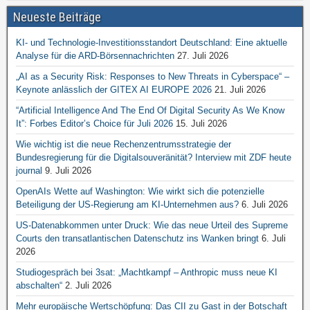
Neueste Beiträge
KI- und Technologie-Investitionsstandort Deutschland: Eine aktuelle
Analyse für die ARD-Börsennachrichten
27. Juli 2026
„AI as a Security Risk: Responses to New Threats in Cyberspace“ –
Keynote anlässlich der GITEX AI EUROPE 2026
21. Juli 2026
“Artificial Intelligence And The End Of Digital Security As We Know
It”: Forbes Editor’s Choice für Juli 2026
15. Juli 2026
Wie wichtig ist die neue Rechenzentrumsstrategie der
Bundesregierung für die Digitalsouveränität? Interview mit ZDF heute
journal
9. Juli 2026
OpenAIs Wette auf Washington: Wie wirkt sich die potenzielle
Beteiligung der US-Regierung am KI-Unternehmen aus?
6. Juli 2026
US-Datenabkommen unter Druck: Wie das neue Urteil des Supreme
Courts den transatlantischen Datenschutz ins Wanken bringt
6. Juli
2026
Studiogespräch bei 3sat: „Machtkampf – Anthropic muss neue KI
abschalten“
2. Juli 2026
Mehr europäische Wertschöpfung: Das CII zu Gast in der Botschaft