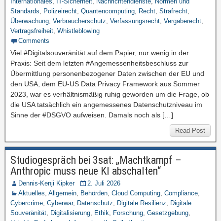
Internationales
,
IT-Sicherheit
,
Nachrichtendienste
,
Normen und
Standards
,
Polizeirecht
,
Quantencomputing
,
Recht
,
Strafrecht
,
Überwachung
,
Verbraucherschutz
,
Verfassungsrecht
,
Vergaberecht
,
Vertragsfreiheit
,
Whistleblowing
Comments
Viel #Digitalsouveränität auf dem Papier, nur wenig in der
Praxis: Seit dem letzten #Angemessenheitsbeschluss zur
Übermittlung personenbezogener Daten zwischen der EU und
den USA, dem EU-US Data Privacy Framework aus Sommer
2023, war es verhältnismäßig ruhig geworden um die Frage, ob
die USA tatsächlich ein angemessenes Datenschutzniveau im
Sinne der #DSGVO aufweisen. Damals noch als […]
Read Post
Studiogespräch bei 3sat: „Machtkampf –
Anthropic muss neue KI abschalten“
Dennis-Kenji Kipker
2. Juli 2026
Aktuelles
,
Allgemein
,
Behörden
,
Cloud Computing
,
Compliance
,
Cybercrime
,
Cyberwar
,
Datenschutz
,
Digitale Resilienz
,
Digitale
Souveränität
,
Digitalisierung
,
Ethik
,
Forschung
,
Gesetzgebung
,