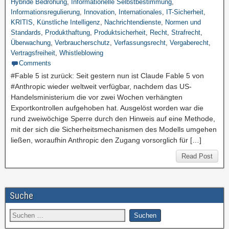
Hybride Bedrohung
,
Informationelle Selbstbestimmung
,
Informationsregulierung
,
Innovation
,
Internationales
,
IT-Sicherheit
,
KRITIS
,
Künstliche Intelligenz
,
Nachrichtendienste
,
Normen und
Standards
,
Produkthaftung
,
Produktsicherheit
,
Recht
,
Strafrecht
,
Überwachung
,
Verbraucherschutz
,
Verfassungsrecht
,
Vergaberecht
,
Vertragsfreiheit
,
Whistleblowing
Comments
#Fable 5 ist zurück: Seit gestern nun ist Claude Fable 5 von
#Anthropic wieder weltweit verfügbar, nachdem das US-
Handelsministerium die vor zwei Wochen verhängten
Exportkontrollen aufgehoben hat. Ausgelöst worden war die
rund zweiwöchige Sperre durch den Hinweis auf eine Methode,
mit der sich die Sicherheitsmechanismen des Modells umgehen
ließen, woraufhin Anthropic den Zugang vorsorglich für […]
Read Post
Suche