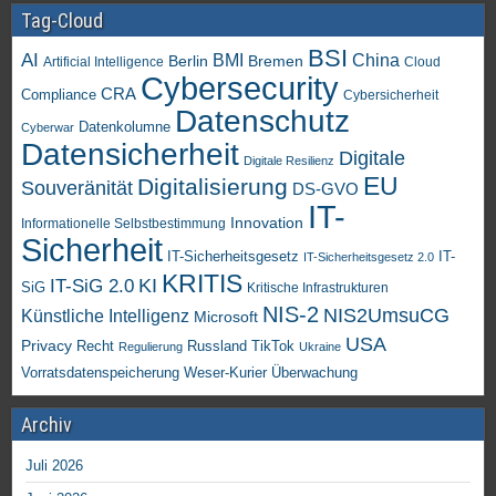
Tag-Cloud
BSI
AI
China
BMI
Berlin
Bremen
Artificial Intelligence
Cloud
Cybersecurity
CRA
Compliance
Cybersicherheit
Datenschutz
Datenkolumne
Cyberwar
Datensicherheit
Digitale
Digitale Resilienz
EU
Digitalisierung
Souveränität
DS-GVO
IT-
Innovation
Informationelle Selbstbestimmung
Sicherheit
IT-Sicherheitsgesetz
IT-
IT-Sicherheitsgesetz 2.0
KRITIS
KI
IT-SiG 2.0
SiG
Kritische Infrastrukturen
NIS-2
NIS2UmsuCG
Künstliche Intelligenz
Microsoft
USA
Privacy
Recht
TikTok
Russland
Regulierung
Ukraine
Vorratsdatenspeicherung
Weser-Kurier
Überwachung
Archiv
Juli 2026