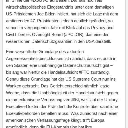
im Sinne der #DSGVO aufweisen. Damals noch als
wirtschaftspolitisches Eingeständnis unter dem damaligen
US-Präsidenten Joe Biden initiiert, hat sich die Lage mit dem
amtierenden 47. Präsidenten jedoch deutlich geändert, so
schon im vergangenen Jahr mit Blick auf das Privacy and
Civil Liberties Oversight Board (#PCLOB), das eine der
wesentlichen Datenschutzgarantien in den USA darstellt.
Eine wesentliche Grundlage des aktuellen
Angemessenheitsbeschlusses ist nämlich, dass es auch in
den Staaten eine unabhängige Datenschutzaufsicht gibt –
bislang war hierfür die Handelsaufsicht #FTC zuständig.
Genau diese Grundlage hat der US Supreme Court nun ins
Wanken gebracht. Das Gericht entschied nämlich letzte
Woche, dass die Unabhängigkeit der Handelsaufsicht gegen
die amerikanische Verfassung verstößt, weil laut der Unitary-
Executive-Doktrin der Präsident die Kontrolle über sämtliche
Exekutivbehörden behalten muss. Was zunächst nach einer
amerikanischen Verfassungsfrage klingt, trifft Europa
empfindlich, denn die EU-Kommission hat ihre