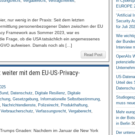
ssungsrecht
,
Vergaberecht
,
Vertragsfreiheit
,
in Cybersp
EUROPE 2
“Artificial
ier, nur wenig in der Praxis: Seit dem letzten
Security A
rmittlung personenbezogener Daten zwischen der EU
für Juli 20
acy Framework aus Sommer 2023, war es
Wie wichti
die Frage, ob die USA tatsächlich ein angemessenes
der Bundesr
SGVO aufweisen. Damals noch als […]
Interview 
Read Post
OpenAIs We
potenziell
Unternehm
t weiter mit dem EU-US-Privacy-
US-Datena
Urteil des
2025
Datenschut
Bund
,
Datenschutz
,
Digitale Resilienz
,
Digitale
Studiogesp
schung
,
Gesetzgebung
,
Informationelle Selbstbestimmung
,
muss neue 
,
Nachrichtendienste
,
Polizeirecht
,
Produkthaftung
,
,
Verbraucherschutz
,
Verfassungsrecht
,
Vergaberecht
,
Mehr europ
in der Bo
in Berlin
30
or Trumps Gnaden: Nachdem im Januar die New York
Der unters