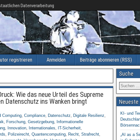
taatlichen Datenverarbeitung
utor registrieren
Anmelden
Beiträge abonnieren (RSS)
Suche
uck: Wie das neue Urteil des Supreme
en Datenschutz ins Wanken bringt
Neueste 
KI- und Te
d Computing
,
Compliance
,
Datenschutz
,
Digitale Resilienz
,
Deutschlan
ik
,
Forschung
,
Gesetzgebung
,
Informationelle
Börsennac
ung
,
Innovation
,
Internationales
,
IT-Sicherheit
,
rds
,
Polizeirecht
,
Quantencomputing
,
Recht
,
Strafrecht
,
„AI as a S