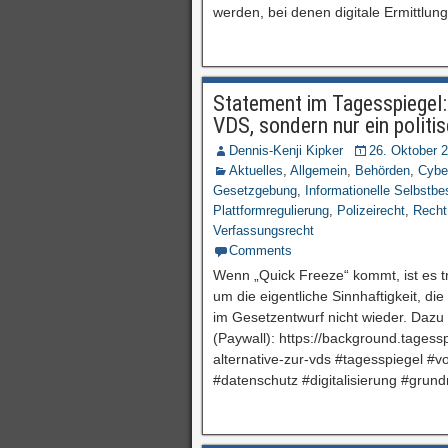
werden, bei denen digitale Ermittlun
Statement im Tagesspiegel: 
VDS, sondern nur ein polit
Dennis-Kenji Kipker
26. Oktober 
Aktuelles
,
Allgemein
,
Behörden
,
Cybe
Gesetzgebung
,
Informationelle Selbstb
Plattformregulierung
,
Polizeirecht
,
Recht
Verfassungsrecht
Comments
Wenn „Quick Freeze“ kommt, ist es tr
um die eigentliche Sinnhaftigkeit, di
im Gesetzentwurf nicht wieder. Dazu
(Paywall): https://background.tagess
alternative-zur-vds #tagesspiegel #vo
#datenschutz #digitalisierung #grund