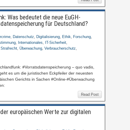
nk: Was bedeutet die neue EuGH-
sdatenspeicherung für Deutschland?
rcrime
,
Datenschutz
,
Digitalisierung
,
Ethik
,
Forschung
,
estimmung
,
Internationales
,
IT-Sicherheit
,
,
Strafrecht
,
Überwachung
,
Verbraucherschutz
,
schlandfunk: #Vorratsdatenspeicherung – quo vadis,
ht es um die juristischen Eckpfeiler der neuesten
äischen Gerichts in Sachen #Online-#Überwachung
en:
Read Post
er europäischen Werte zur digitalen