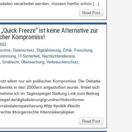
gsdaten verarbeitet werden, müssen hierfür schon […]
Read Post
„Quick Freeze“ ist keine Alternative zur
ischer Kompromiss!
2022
rcrime
,
Datenschutz
,
Digitalisierung
,
Ethik
,
Forschung
,
estimmung
,
IT-Sicherheit
,
Nachrichtendienste
,
,
Strafrecht
,
Überwachung
,
Verbraucherschutz
,
otz allem nur ein politischer Kompromiss. Die Debatte
e bereits in den 2000ern angestoßen wurde, findet sich
 nehme ich im Tagesspiegel Stellung.Link zum Beitrag
piegel.de/digitalisierung/grundrechtskonforme-
rratsdatenspeicherung #fdp #politik #berlin
rechte #bürgerrechte #denniskenjikipker
Read Post