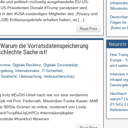
uelle und politisch mühselig ausgehandelte EU-US-
Infrastrukt
-Präsidenten Donald #Trump paralysiert wird,
Wissensko
t in den #USA zuständigen Mitglieder des „Privacy and
Deutschlan
CLOB) Entlassungsbriefe erhalten haben, ist […]
Folgen für
„Buten un 
Read Post
Neueste
e: Warum die Vorratsdatenspeicherung
chlechte Sache ist!
How Trump 
Europe - S
rcrime
,
Digitale Resilienz
,
Digitale Souveränität
,
jetzt weit
zgebung
,
Internationales
,
IT-Sicherheit
,
Interview 
,
Strafrecht
,
Überwachung
,
Verbraucherschutz
,
intrapol.or
Gesetzgebu
Hackback i
 trotz #EuGH-Urteil nach wie vor eine verdammt
warum? | V
alk mit Prof. Federrath, Maximilian Funke-Kaiser, MdB
(IT-SiG) 2
s 90/Die Grünen ist online, moderiert von Linda
Referenten
atch?v=jdNuUqUnPCo #denniskenjikipker
institute #frankfurt #bremen
Read Post