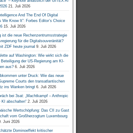
ace“ – Keynote anlässlich der GITEX AI
026
21. Juli 2026
 Intelligence And The End Of Digital
s We Know It”: Forbes Editor’s Choice
26
15. Juli 2026
g ist die neue Rechenzentrumsstrategie
egierung für die Digitalsouveränität?
mit ZDF heute journal
9. Juli 2026
tte auf Washington: Wie wirkt sich die
e Beteiligung der US-Regierung am KI-
en aus?
6. Juli 2026
bkommen unter Druck: Wie das neue
 Supreme Courts den transatlantischen
z ins Wanken bringt
6. Juli 2026
räch bei 3sat: „Machtkampf – Anthropic
KI abschalten“
2. Juli 2026
äische Wertschöpfung: Das CII zu Gast
tschaft vom Großherzogtum Luxembourg
. Juni 2026
chätzte Dominoeffekt kritischer