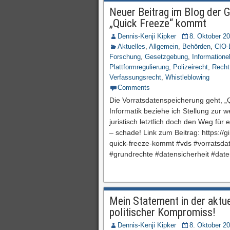
Neuer Beitrag im Blog der G
„Quick Freeze“ kommt
Dennis-Kenji Kipker
8. Oktober 2
Aktuelles
,
Allgemein
,
Behörden
,
CIO-
Forschung
,
Gesetzgebung
,
Informatione
Plattformregulierung
,
Polizeirecht
,
Recht
Verfassungsrecht
,
Whistleblowing
Comments
Die Vorratsdatenspeicherung geht, „
Informatik beziehe ich Stellung zur 
juristisch letztlich doch den Weg für
– schade! Link zum Beitrag: https://
quick-freeze-kommt #vds #vorratsda
#grundrechte #datensicherheit #date
Mein Statement in der aktuel
politischer Kompromiss!
Dennis-Kenji Kipker
8. Oktober 2