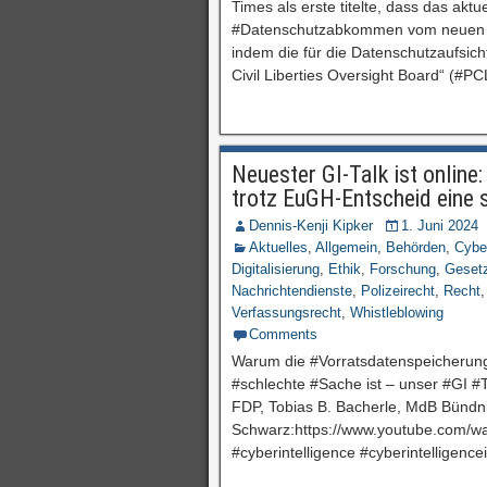
Times als erste titelte, dass das akt
#Datenschutzabkommen vom neuen US
indem die für die Datenschutzaufsich
Civil Liberties Oversight Board“ (#P
Neuester GI-Talk ist onlin
trotz EuGH-Entscheid eine s
Dennis-Kenji Kipker
1. Juni 2024
Aktuelles
,
Allgemein
,
Behörden
,
Cybe
Digitalisierung
,
Ethik
,
Forschung
,
Geset
Nachrichtendienste
,
Polizeirecht
,
Recht
Verfassungsrecht
,
Whistleblowing
Comments
Warum die #Vorratsdatenspeicherung
#schlechte #Sache ist – unser #GI #T
FDP, Tobias B. Bacherle, MdB Bündni
Schwarz:https://www.youtube.com/w
#cyberintelligence #cyberintelligence