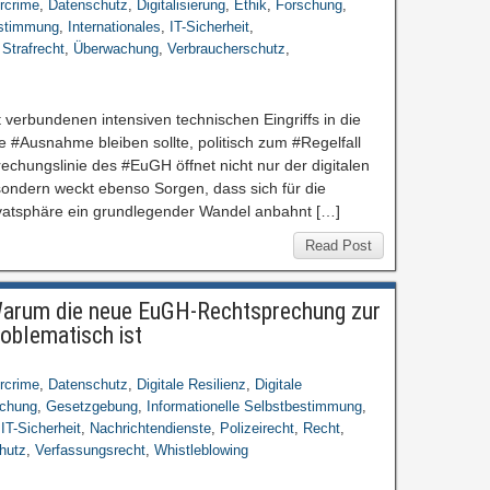
rcrime
,
Datenschutz
,
Digitalisierung
,
Ethik
,
Forschung
,
estimmung
,
Internationales
,
IT-Sicherheit
,
,
Strafrecht
,
Überwachung
,
Verbraucherschutz
,
verbundenen intensiven technischen Eingriffs in die
e #Ausnahme bleiben sollte, politisch zum #Regelfall
echungslinie des #EuGH öffnet nicht nur der digitalen
ndern weckt ebenso Sorgen, dass sich für die
ivatsphäre ein grundlegender Wandel anbahnt […]
Read Post
: Warum die neue EuGH-Rechtsprechung zur
oblematisch ist
rcrime
,
Datenschutz
,
Digitale Resilienz
,
Digitale
schung
,
Gesetzgebung
,
Informationelle Selbstbestimmung
,
,
IT-Sicherheit
,
Nachrichtendienste
,
Polizeirecht
,
Recht
,
hutz
,
Verfassungsrecht
,
Whistleblowing