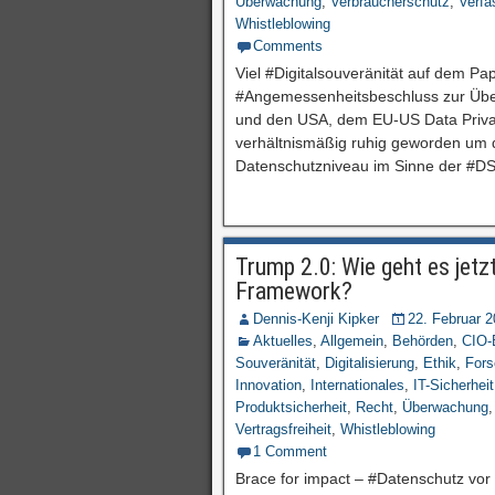
Überwachung
,
Verbraucherschutz
,
Verfa
Whistleblowing
Comments
Viel #Digitalsouveränität auf dem Pap
#Angemessenheitsbeschluss zur Übe
und den USA, dem EU-US Data Priv
verhältnismäßig ruhig geworden um 
Datenschutzniveau im Sinne der #D
Trump 2.0: Wie geht es jetz
Framework?
Dennis-Kenji Kipker
22. Februar 
Aktuelles
,
Allgemein
,
Behörden
,
CIO-
Souveränität
,
Digitalisierung
,
Ethik
,
For
Innovation
,
Internationales
,
IT-Sicherheit
Produktsicherheit
,
Recht
,
Überwachung
Vertragsfreiheit
,
Whistleblowing
1 Comment
Brace for impact – #Datenschutz v