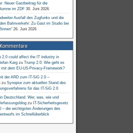
ur: Neuer Gastbeitrag für die
lumne im ZDF
30. Juni 2026
dweiter Ausfall des Zugfunks und die
 den Bahnverkehr: Zu Gast im Studio bei
Binnen“
26. Juni 2026
 Kommentare
2.0 could affect the IT industry in
tefan Karg
zu
Trump 2.0: Wie geht es
er mit dem EU-US-Privacy-Framework?
mit der ARD zum IT-SiG 2.0 –
g
zu
Synopse zum aktuellen Stand des
ngsverfahrens für das IT-SiG 2.0
n Deutschland: Wer, was, wie und
erfassungsblog
zu
IT-Sicherheitsgesetz
.0 – die wichtigsten Änderungen des
entwurfs im Schnellüberblick