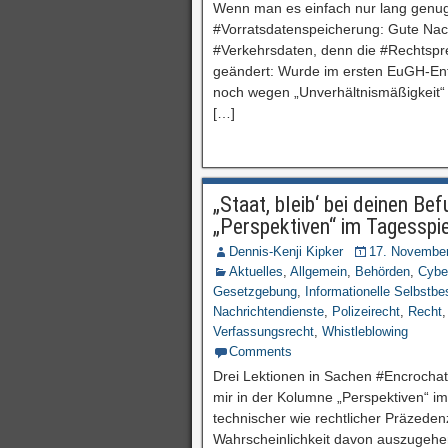
Wenn man es einfach nur lang genug 
#Vorratsdatenspeicherung: Gute Nach
#Verkehrsdaten, denn die #Rechtspr
geändert: Wurde im ersten EuGH-Ents
noch wegen „Unverhältnismäßigkeit“ 
[…]
„Staat, bleib‘ bei deinen B
„Perspektiven“ im Tagesspi
Dennis-Kenji Kipker
17. Novembe
Aktuelles
,
Allgemein
,
Behörden
,
Cybe
Gesetzgebung
,
Informationelle Selbstb
Nachrichtendienste
,
Polizeirecht
,
Recht
Verfassungsrecht
,
Whistleblowing
Comments
Drei Lektionen in Sachen #Encrochat 
mir in der Kolumne „Perspektiven“ im 
technischer wie rechtlicher Präzeden
Wahrscheinlichkeit davon auszugehen i