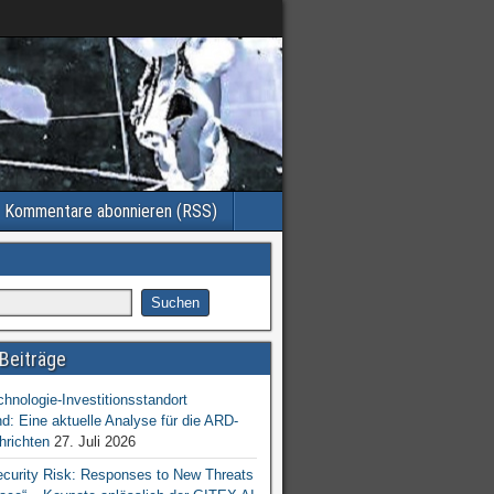
Kommentare abonnieren (RSS)
Beiträge
chnologie-Investitionsstandort
d: Eine aktuelle Analyse für die ARD-
hrichten
27. Juli 2026
ecurity Risk: Responses to New Threats