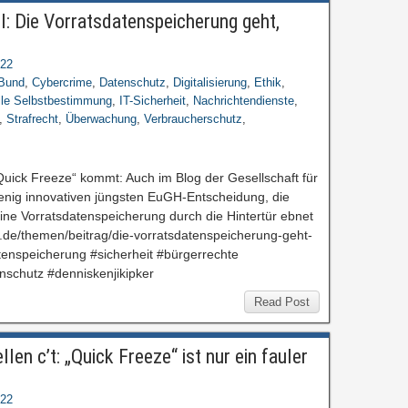
I: Die Vorratsdatenspeicherung geht,
022
Bund
,
Cybercrime
,
Datenschutz
,
Digitalisierung
,
Ethik
,
lle Selbstbestimmung
,
IT-Sicherheit
,
Nachrichtendienste
,
,
Strafrecht
,
Überwachung
,
Verbraucherschutz
,
Quick Freeze“ kommt: Auch im Blog der Gesellschaft für
wenig innovativen jüngsten EuGH-Entscheidung, die
 eine Vorratsdatenspeicherung durch die Hintertür ebnet
gi.de/themen/beitrag/die-vorratsdatenspeicherung-geht-
tenspeicherung #sicherheit #bürgerrechte
nschutz #denniskenjikipker
Read Post
len c’t: „Quick Freeze“ ist nur ein fauler
022