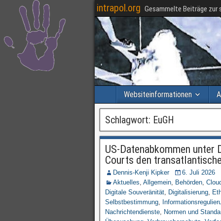
intrapol.org
Gesammelte Beiträge zur s
Websiteinformationen
A
Schlagwort:
EuGH
US-Datenabkommen unter Dr
Courts den transatlantisch
Dennis-Kenji Kipker
6. Juli 2026
Aktuelles
,
Allgemein
,
Behörden
,
Clou
Digitale Souveränität
,
Digitalisierung
,
Eth
Selbstbestimmung
,
Informationsregulier
Nachrichtendienste
,
Normen und Standa