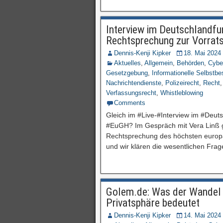
Interview im Deutschlandfu
Rechtsprechung zur Vorrat
Dennis-Kenji Kipker
18. Mai 2024
Aktuelles
,
Allgemein
,
Behörden
,
Cybe
Gesetzgebung
,
Informationelle Selbstb
Nachrichtendienste
,
Polizeirecht
,
Recht
Verfassungsrecht
,
Whistleblowing
Comments
Gleich im #Live-#Interview im #Deut
#EuGH? Im Gespräch mit Vera Linß ge
Rechtsprechung des höchsten europ
und wir klären die wesentlichen Frag
Golem.de: Was der Wandel d
Privatsphäre bedeutet
Dennis-Kenji Kipker
14. Mai 2024