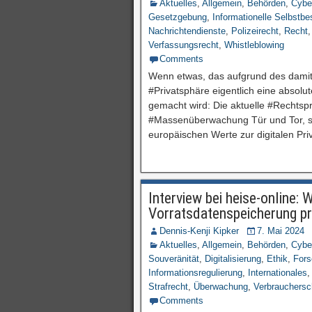
Aktuelles
,
Allgemein
,
Behörden
,
Cybe
Gesetzgebung
,
Informationelle Selbstb
Nachrichtendienste
,
Polizeirecht
,
Recht
Verfassungsrecht
,
Whistleblowing
Comments
Wenn etwas, das aufgrund des damit 
#Privatsphäre eigentlich eine absolut
gemacht wird: Die aktuelle #Rechtspr
#Massenüberwachung Tür und Tor, so
europäischen Werte zur digitalen Pr
Interview bei heise-online
Vorratsdatenspeicherung pr
Dennis-Kenji Kipker
7. Mai 2024
Aktuelles
,
Allgemein
,
Behörden
,
Cybe
Souveränität
,
Digitalisierung
,
Ethik
,
For
Informationsregulierung
,
Internationales
Strafrecht
,
Überwachung
,
Verbrauchersc
Comments