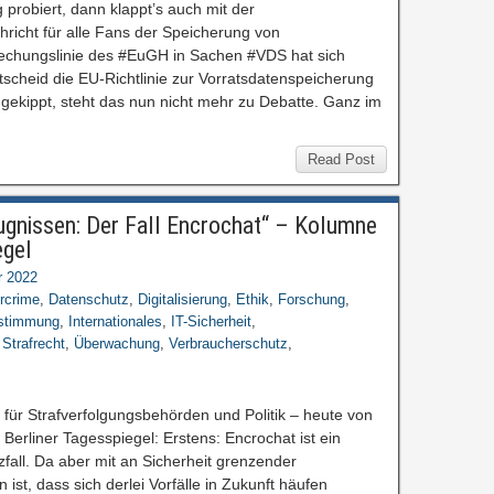
probiert, dann klappt’s auch mit der
richt für alle Fans der Speicherung von
echungslinie des #EuGH in Sachen #VDS hat sich
cheid die EU-Richtlinie zur Vorratsdatenspeicherung
gekippt, steht das nun nicht mehr zu Debatte. Ganz im
Read Post
efugnissen: Der Fall Encrochat“ – Kolumne
egel
r 2022
rcrime
,
Datenschutz
,
Digitalisierung
,
Ethik
,
Forschung
,
estimmung
,
Internationales
,
IT-Sicherheit
,
,
Strafrecht
,
Überwachung
,
Verbraucherschutz
,
für Strafverfolgungsbehörden und Politik – heute von
Berliner Tagesspiegel: Erstens: Encrochat ist ein
zfall. Da aber mit an Sicherheit grenzender
st, dass sich derlei Vorfälle in Zukunft häufen