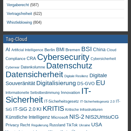
Vergaberecht
(587)
Vertragsfreiheit
(622)
Whistleblowing
(804)
Tag-Cloud
BSI
AI
China
BMI
Berlin
Bremen
Artificial Intelligence
Cloud
Cybersecurity
CRA
Compliance
Cybersicherheit
Datenschutz
Datenkolumne
Cyberwar
Datensicherheit
Digitale
Digitale Resilienz
EU
Digitalisierung
Souveränität
DS-GVO
IT-
Innovation
Informationelle Selbstbestimmung
Sicherheit
IT-Sicherheitsgesetz
IT-
IT-Sicherheitsgesetz 2.0
KRITIS
KI
IT-SiG 2.0
SiG
Kritische Infrastrukturen
NIS-2
NIS2UmsuCG
Künstliche Intelligenz
Microsoft
USA
Privacy
Recht
TikTok
Russland
Regulierung
Ukraine