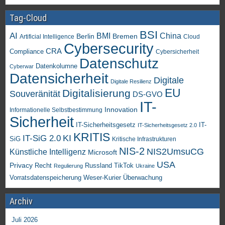
Tag-Cloud
BSI
AI
China
BMI
Berlin
Bremen
Artificial Intelligence
Cloud
Cybersecurity
CRA
Compliance
Cybersicherheit
Datenschutz
Datenkolumne
Cyberwar
Datensicherheit
Digitale
Digitale Resilienz
EU
Digitalisierung
Souveränität
DS-GVO
IT-
Innovation
Informationelle Selbstbestimmung
Sicherheit
IT-Sicherheitsgesetz
IT-
IT-Sicherheitsgesetz 2.0
KRITIS
KI
IT-SiG 2.0
SiG
Kritische Infrastrukturen
NIS-2
NIS2UmsuCG
Künstliche Intelligenz
Microsoft
USA
Privacy
Recht
TikTok
Russland
Regulierung
Ukraine
Vorratsdatenspeicherung
Weser-Kurier
Überwachung
Archiv
Juli 2026