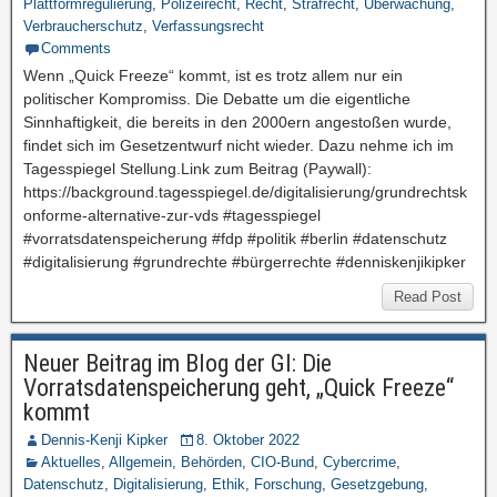
Plattformregulierung
,
Polizeirecht
,
Recht
,
Strafrecht
,
Überwachung
,
Verbraucherschutz
,
Verfassungsrecht
Comments
Wenn „Quick Freeze“ kommt, ist es trotz allem nur ein
politischer Kompromiss. Die Debatte um die eigentliche
Sinnhaftigkeit, die bereits in den 2000ern angestoßen wurde,
findet sich im Gesetzentwurf nicht wieder. Dazu nehme ich im
Tagesspiegel Stellung.Link zum Beitrag (Paywall):
https://background.tagesspiegel.de/digitalisierung/grundrechtsk
onforme-alternative-zur-vds #tagesspiegel
#vorratsdatenspeicherung #fdp #politik #berlin #datenschutz
#digitalisierung #grundrechte #bürgerrechte #denniskenjikipker
Read Post
Neuer Beitrag im Blog der GI: Die
Vorratsdatenspeicherung geht, „Quick Freeze“
kommt
Dennis-Kenji Kipker
8. Oktober 2022
Aktuelles
,
Allgemein
,
Behörden
,
CIO-Bund
,
Cybercrime
,
Datenschutz
,
Digitalisierung
,
Ethik
,
Forschung
,
Gesetzgebung
,