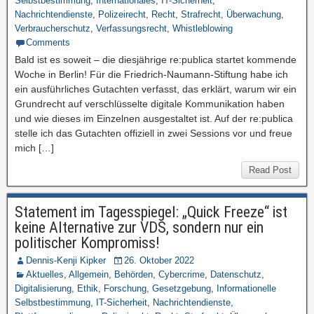
Selbstbestimmung
,
Internationales
,
IT-Sicherheit
,
Nachrichtendienste
,
Polizeirecht
,
Recht
,
Strafrecht
,
Überwachung
,
Verbraucherschutz
,
Verfassungsrecht
,
Whistleblowing
Comments
Bald ist es soweit – die diesjährige re:publica startet kommende
Woche in Berlin! Für die Friedrich-Naumann-Stiftung habe ich
ein ausführliches Gutachten verfasst, das erklärt, warum wir ein
Grundrecht auf verschlüsselte digitale Kommunikation haben
und wie dieses im Einzelnen ausgestaltet ist. Auf der re:publica
stelle ich das Gutachten offiziell in zwei Sessions vor und freue
mich […]
Read Post
Statement im Tagesspiegel: „Quick Freeze“ ist
keine Alternative zur VDS, sondern nur ein
politischer Kompromiss!
Dennis-Kenji Kipker
26. Oktober 2022
Aktuelles
,
Allgemein
,
Behörden
,
Cybercrime
,
Datenschutz
,
Digitalisierung
,
Ethik
,
Forschung
,
Gesetzgebung
,
Informationelle
Selbstbestimmung
,
IT-Sicherheit
,
Nachrichtendienste
,