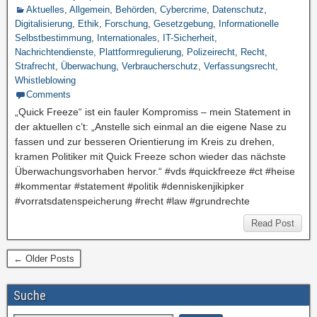
Aktuelles
,
Allgemein
,
Behörden
,
Cybercrime
,
Datenschutz
,
Digitalisierung
,
Ethik
,
Forschung
,
Gesetzgebung
,
Informationelle
Selbstbestimmung
,
Internationales
,
IT-Sicherheit
,
Nachrichtendienste
,
Plattformregulierung
,
Polizeirecht
,
Recht
,
Strafrecht
,
Überwachung
,
Verbraucherschutz
,
Verfassungsrecht
,
Whistleblowing
Comments
„Quick Freeze“ ist ein fauler Kompromiss – mein Statement in
der aktuellen c’t: „Anstelle sich einmal an die eigene Nase zu
fassen und zur besseren Orientierung im Kreis zu drehen,
kramen Politiker mit Quick Freeze schon wieder das nächste
Überwachungsvorhaben hervor.“ #vds #quickfreeze #ct #heise
#kommentar #statement #politik #denniskenjikipker
#vorratsdatenspeicherung #recht #law #grundrechte
Read Post
← Older Posts
Suche