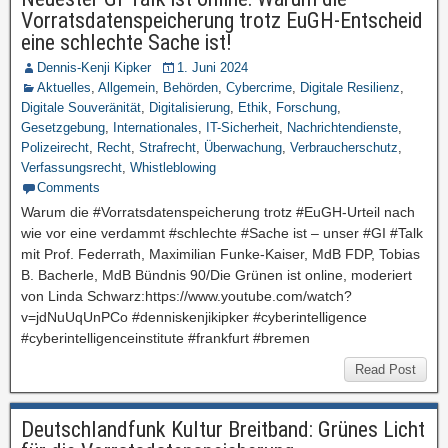
Vorratsdatenspeicherung trotz EuGH-Entscheid
eine schlechte Sache ist!
Dennis-Kenji Kipker
1. Juni 2024
Aktuelles
,
Allgemein
,
Behörden
,
Cybercrime
,
Digitale Resilienz
,
Digitale Souveränität
,
Digitalisierung
,
Ethik
,
Forschung
,
Gesetzgebung
,
Internationales
,
IT-Sicherheit
,
Nachrichtendienste
,
Polizeirecht
,
Recht
,
Strafrecht
,
Überwachung
,
Verbraucherschutz
,
Verfassungsrecht
,
Whistleblowing
Comments
Warum die #Vorratsdatenspeicherung trotz #EuGH-Urteil nach
wie vor eine verdammt #schlechte #Sache ist – unser #GI #Talk
mit Prof. Federrath, Maximilian Funke-Kaiser, MdB FDP, Tobias
B. Bacherle, MdB Bündnis 90/Die Grünen ist online, moderiert
von Linda Schwarz:https://www.youtube.com/watch?
v=jdNuUqUnPCo #denniskenjikipker #cyberintelligence
#cyberintelligenceinstitute #frankfurt #bremen
Read Post
Deutschlandfunk Kultur Breitband: Grünes Licht