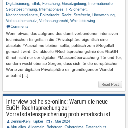
Digitalisierung
,
Ethik
,
Forschung
,
Gesetzgebung
,
Informationelle
Selbstbestimmung
,
Internationales
,
IT-Sicherheit
,
Nachrichtendienste
,
Polizeirecht
,
Recht
,
Strafrecht
,
Überwachung
,
Verbraucherschutz
,
Verfassungsrecht
,
Whistleblowing
Comments
Wenn etwas, das aufgrund des damit verbundenen intensiven
technischen Eingriffs in die #Privatsphäre eigentlich eine
absolute #Ausnahme bleiben sollte, politisch zum #Regelfall
gemacht wird: Die aktuelle #Rechtsprechungslinie des #EuGH
öffnet nicht nur der digitalen #Massenüberwachung Tür und Tor,
sondern weckt ebenso Sorgen, dass sich für die europäischen
Werte zur digitalen Privatsphäre ein grundlegender Wandel
anbahnt […]
Read Post
Interview bei heise-online: Warum die neue
EuGH-Rechtsprechung zur
Vorratsdatenspeicherung problematisch ist
Dennis-Kenji Kipker
7. Mai 2024
Aktuelles
,
Allgemein
,
Behörden
,
Cybercrime
,
Datenschutz
,