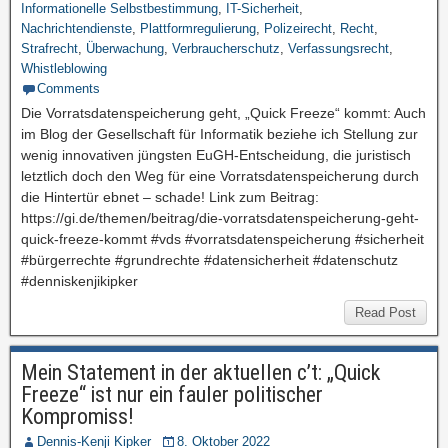
Informationelle Selbstbestimmung
,
IT-Sicherheit
,
Nachrichtendienste
,
Plattformregulierung
,
Polizeirecht
,
Recht
,
Strafrecht
,
Überwachung
,
Verbraucherschutz
,
Verfassungsrecht
,
Whistleblowing
Comments
Die Vorratsdatenspeicherung geht, „Quick Freeze“ kommt: Auch
im Blog der Gesellschaft für Informatik beziehe ich Stellung zur
wenig innovativen jüngsten EuGH-Entscheidung, die juristisch
letztlich doch den Weg für eine Vorratsdatenspeicherung durch
die Hintertür ebnet – schade! Link zum Beitrag:
https://gi.de/themen/beitrag/die-vorratsdatenspeicherung-geht-
quick-freeze-kommt #vds #vorratsdatenspeicherung #sicherheit
#bürgerrechte #grundrechte #datensicherheit #datenschutz
#denniskenjikipker
Read Post
Mein Statement in der aktuellen c’t: „Quick
Freeze“ ist nur ein fauler politischer
Kompromiss!
Dennis-Kenji Kipker
8. Oktober 2022