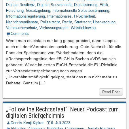
Digitale Resilienz
,
Digitale Souveränität
,
Digitalisierung
,
Ethik
,
Forschung
,
Gesetzgebung
,
Informationelle Selbstbestimmung
,
Informationsregulierung
,
Internationales
,
IT-Sicherheit
,
Nachrichtendienste
,
Polizeirecht
,
Recht
,
Strafrecht
,
Überwachung
,
Verbraucherschutz
,
Verfassungsrecht
,
Whistleblowing
Comments
Wenn man es einfach nur lang genug probiert, dann klappt’s
auch mit der #Vorratsdatenspeicherung: Gute Nachricht für alle
Fans der Speicherung von #Verkehrsdaten, denn die
#Rechtsprechungslinie des #EuGH in Sachen #VDS hat sich
geändert: Wurde im ersten EuGH-Entscheid die EU-Richtlinie
zur Vorratsdatenspeicherung noch wegen
„Unverhältnismäßigkeit“ gekippt, steht das nun nicht mehr zu
Debatte. Ganz im […]
Read Post
„Follow the Rechtsstaat“: Neuer Podcast zum
digitalen Briefgeheimnis
Dennis-Kenji Kipker
6. Juli 2023
Aktuelles
,
Allgemein
,
Behörden
,
Cybercrime
,
Digitale Resilienz
,