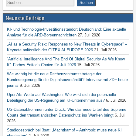
Neueste Beiträge
KI- und Technologie-Investitionsstandort Deutschland: Eine aktuelle
Analyse für die ARD-Börsennachrichten
27. Juli 2026
„AI as a Security Risk: Responses to New Threats in Cyberspace“ –
Keynote anlässlich der GITEX AI EUROPE 2026
21. Juli 2026
“Artificial Intelligence And The End Of Digital Security As We Know
It”: Forbes Editor’s Choice für Juli 2026
15. Juli 2026
Wie wichtig ist die neue Rechenzentrumsstrategie der
Bundesregierung für die Digitalsouveränität? Interview mit ZDF heute
journal
9. Juli 2026
OpenAIs Wette auf Washington: Wie wirkt sich die potenzielle
Beteiligung der US-Regierung am KI-Unternehmen aus?
6. Juli 2026
US-Datenabkommen unter Druck: Wie das neue Urteil des Supreme
Courts den transatlantischen Datenschutz ins Wanken bringt
6. Juli
2026
Studiogespräch bei 3sat: „Machtkampf – Anthropic muss neue KI
abschalten“
2. Juli 2026