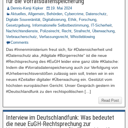
für die Vorratsdatenspeicherung
Dennis-Kenji Kipker
19. Mai 2024
Aktuelles
,
Allgemein
,
Behörden
,
Cybercrime
,
Datenschutz
,
Digitale Souveränität
,
Digitalisierung
,
Ethik
,
Forschung
,
Gesetzgebung
,
Informationelle Selbstbestimmung
,
IT-Sicherheit
,
Nachrichtendienste
,
Polizeirecht
,
Recht
,
Strafrecht
,
Überwachung
,
Verbraucherschutz
,
Verfassungsrecht
,
Whistleblowing
Comments
Das #Innenministerium freut sich, für #Datensicherheit und
#Datenschutz aka „#digitale #Bürgerrechte“ ist die neue
#Rechtsprechung des #EuGH leider eine ganz üble #Klatsche:
Indem die #Vorratsdatenspeicherung auch zur Verfolgung von
#Urheberrechtsverstößen zulässig sein soll, treten wir in ein
neues #Zeitalter digitaler #Überwachung ein. Gestützt vom
höchsten europäischen Gericht. Unser Gespräch gestern im
#Deutschlandfunk zu den rechtspolitischen […]
Read Post
Interview im Deutschlandfunk: Was bedeutet
die neue EuGH-Rechtsprechung zur