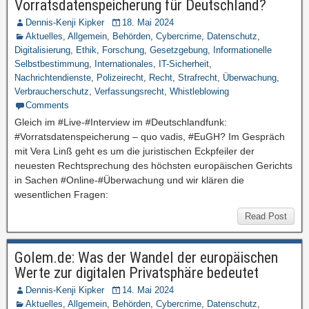
Vorratsdatenspeicherung für Deutschland?
Dennis-Kenji Kipker
18. Mai 2024
Aktuelles
,
Allgemein
,
Behörden
,
Cybercrime
,
Datenschutz
,
Digitalisierung
,
Ethik
,
Forschung
,
Gesetzgebung
,
Informationelle
Selbstbestimmung
,
Internationales
,
IT-Sicherheit
,
Nachrichtendienste
,
Polizeirecht
,
Recht
,
Strafrecht
,
Überwachung
,
Verbraucherschutz
,
Verfassungsrecht
,
Whistleblowing
Comments
Gleich im #Live-#Interview im #Deutschlandfunk:
#Vorratsdatenspeicherung – quo vadis, #EuGH? Im Gespräch
mit Vera Linß geht es um die juristischen Eckpfeiler der
neuesten Rechtsprechung des höchsten europäischen Gerichts
in Sachen #Online-#Überwachung und wir klären die
wesentlichen Fragen:
Read Post
Golem.de: Was der Wandel der europäischen
Werte zur digitalen Privatsphäre bedeutet
Dennis-Kenji Kipker
14. Mai 2024
Aktuelles
,
Allgemein
,
Behörden
,
Cybercrime
,
Datenschutz
,