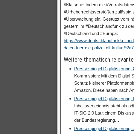
#Klatsche: Indem die #Vorratsdaten
#Urheberrechtsverstößen zulässig sein
#Überwachung ein. Gestützt vom h
gestern im #Deutschlandfunk zu den
#Deutschland und #Europa:
https://www.deutschlandfunkkultur.d
daten-fuer-die-polizei-dlf-kultur-92
Weitere thematisch relevante
Pressespiegel Digitalisierung:
Kommission: Mit dem Digital S
Schutz kleinerer Plattformanb
Amazon. Diese haben nach A
Pressespiegel Digitalisierung
Inhaltsverzeichnis steht als p
IT-SiG 2.0 Laut einem Diskuss
der Bundesregierung…
Pressespiegel Digitalisierung: