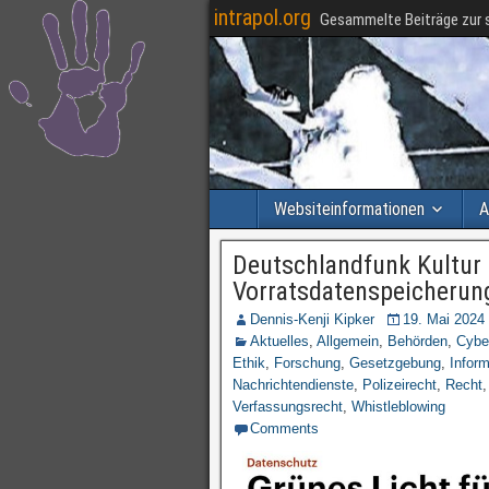
intrapol.org
Gesammelte Beiträge zur s
Websiteinformationen
A
Deutschlandfunk Kultur 
Vorratsdatenspeicherun
Dennis-Kenji Kipker
19. Mai 2024
Aktuelles
,
Allgemein
,
Behörden
,
Cybe
Ethik
,
Forschung
,
Gesetzgebung
,
Infor
Nachrichtendienste
,
Polizeirecht
,
Recht
Verfassungsrecht
,
Whistleblowing
Comments