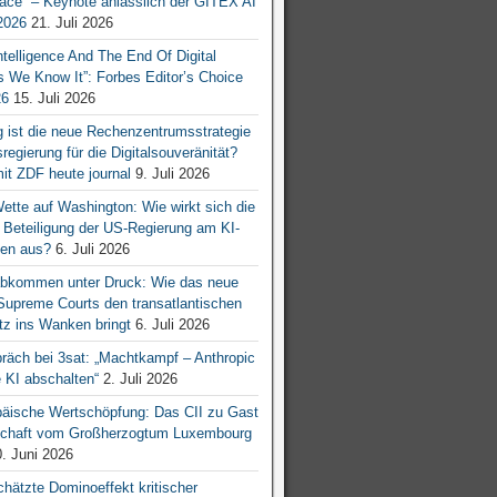
ace“ – Keynote anlässlich der GITEX AI
026
21. Juli 2026
 Intelligence And The End Of Digital
s We Know It”: Forbes Editor’s Choice
26
15. Juli 2026
g ist die neue Rechenzentrumsstrategie
egierung für die Digitalsouveränität?
mit ZDF heute journal
9. Juli 2026
tte auf Washington: Wie wirkt sich die
e Beteiligung der US-Regierung am KI-
en aus?
6. Juli 2026
bkommen unter Druck: Wie das neue
 Supreme Courts den transatlantischen
z ins Wanken bringt
6. Juli 2026
räch bei 3sat: „Machtkampf – Anthropic
KI abschalten“
2. Juli 2026
äische Wertschöpfung: Das CII zu Gast
tschaft vom Großherzogtum Luxembourg
. Juni 2026
chätzte Dominoeffekt kritischer