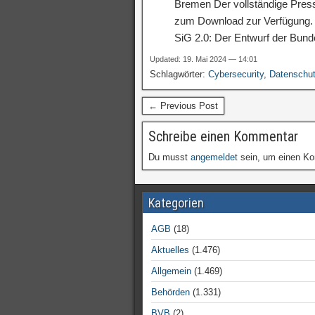
Bremen Der vollständige Press
zum Download zur Verfügung. V
SiG 2.0: Der Entwurf der Bun
Updated: 19. Mai 2024 — 14:01
Schlagwörter:
Cybersecurity
,
Datenschu
← Previous Post
Schreibe einen Kommentar
Du musst
angemeldet
sein, um einen K
Kategorien
AGB
(18)
Aktuelles
(1.476)
Allgemein
(1.469)
Behörden
(1.331)
BVB
(2)