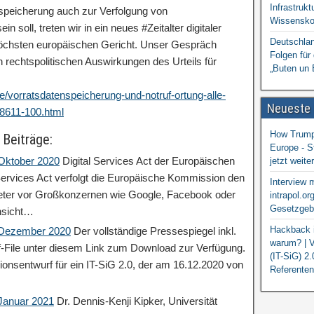
Infrastrukt
speicherung auch zur Verfolgung von
Wissensko
 soll, treten wir in ein neues #Zeitalter digitaler
Deutschlan
öchsten europäischen Gericht. Unser Gespräch
Folgen für
 rechtspolitischen Auswirkungen des Urteils für
„Buten un 
e/vorratsdatenspeicherung-und-notruf-ortung-alle-
Neueste
a78611-100.html
How Trump 
 Beiträge:
Europe - S
 Oktober 2020
Digital Services Act der Europäischen
jetzt weit
ervices Act verfolgt die Europäische Kommission den
Interview 
ieter vor Großkonzernen wie Google, Facebook oder
intrapol.or
Gesetzgebu
nsicht…
Hackback i
: Dezember 2020
Der vollständige Pressespiegel inkl.
warum? | V
df-File unter diesem Link zum Download zur Verfügung.
(IT-SiG) 2
ionsentwurf für ein IT-SiG 2.0, der am 16.12.2020 von
Referenten
 Januar 2021
Dr. Dennis-Kenji Kipker, Universität