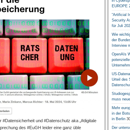
in Cybersp
EUROPE 2
“Artificial
Security A
für Juli 20
Wie wichti
der Bundesr
Interview 
OpenAIs We
potenziell
Unternehm
US-Datena
Urteil des
Datenschut
Studiogesp
muss neue 
Mehr europ
in der Bo
in Berlin
30
ür #Datensicherheit und #Datenschutz aka „#digitale
sprechung des #EuGH leider eine ganz üble
Der unters