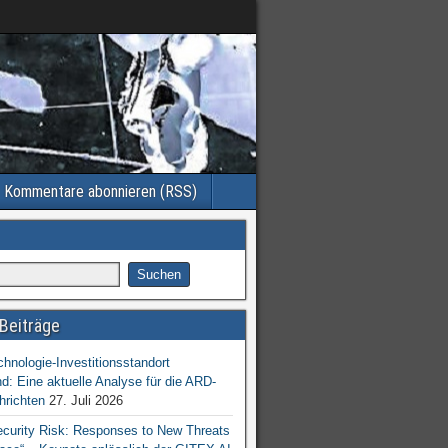
Kommentare abonnieren (RSS)
Beiträge
chnologie-Investitionsstandort
d: Eine aktuelle Analyse für die ARD-
hrichten
27. Juli 2026
ecurity Risk: Responses to New Threats