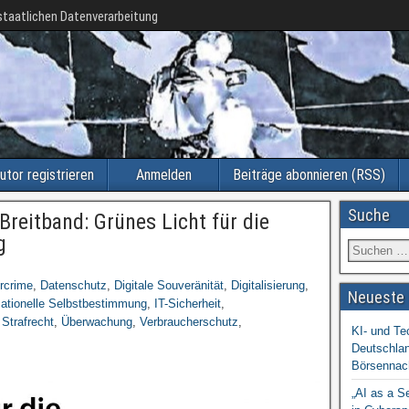
taatlichen Datenverarbeitung
utor registrieren
Anmelden
Beiträge abonnieren (RSS)
Suche
Breitband: Grünes Licht für die
g
rcrime
,
Datenschutz
,
Digitale Souveränität
,
Digitalisierung
,
Neueste 
mationelle Selbstbestimmung
,
IT-Sicherheit
,
,
Strafrecht
,
Überwachung
,
Verbraucherschutz
,
KI- und Te
Deutschlan
Börsennac
„AI as a S