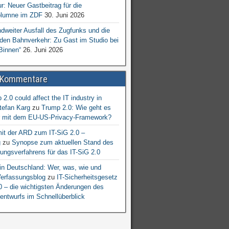
ur: Neuer Gastbeitrag für die
lumne im ZDF
30. Juni 2026
dweiter Ausfall des Zugfunks und die
 den Bahnverkehr: Zu Gast im Studio bei
Binnen“
26. Juni 2026
 Kommentare
2.0 could affect the IT industry in
tefan Karg
zu
Trump 2.0: Wie geht es
er mit dem EU-US-Privacy-Framework?
mit der ARD zum IT-SiG 2.0 –
g
zu
Synopse zum aktuellen Stand des
ngsverfahrens für das IT-SiG 2.0
n Deutschland: Wer, was, wie und
erfassungsblog
zu
IT-Sicherheitsgesetz
.0 – die wichtigsten Änderungen des
entwurfs im Schnellüberblick