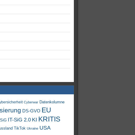
Datenkolumne
ybersicherheit
Cyberwar
EU
isierung
DS-GVO
KRITIS
KI
IT-SiG 2.0
-SiG
USA
TikTok
ussland
Ukraine