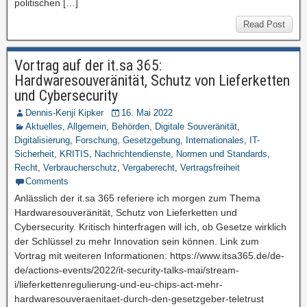
politischen […]
Read Post
Vortrag auf der it.sa 365:
Hardwaresouveränität, Schutz von Lieferketten
und Cybersecurity
Dennis-Kenji Kipker
16. Mai 2022
Aktuelles
,
Allgemein
,
Behörden
,
Digitale Souveränität
,
Digitalisierung
,
Forschung
,
Gesetzgebung
,
Internationales
,
IT-
Sicherheit
,
KRITIS
,
Nachrichtendienste
,
Normen und Standards
,
Recht
,
Verbraucherschutz
,
Vergaberecht
,
Vertragsfreiheit
Comments
Anlässlich der it.sa 365 referiere ich morgen zum Thema
Hardwaresouveränität, Schutz von Lieferketten und
Cybersecurity. Kritisch hinterfragen will ich, ob Gesetze wirklich
der Schlüssel zu mehr Innovation sein können. Link zum
Vortrag mit weiteren Informationen: https://www.itsa365.de/de-
de/actions-events/2022/it-security-talks-mai/stream-
i/lieferkettenregulierung-und-eu-chips-act-mehr-
hardwaresouveraenitaet-durch-den-gesetzgeber-teletrust