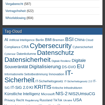
Vergaberecht
(587)
Vertragsfreiheit
(622)
Whistleblowing
(804)
Tag-Cloud
BSI
AI
China
BMI
Berlin
Bremen
Artificial Intelligence
Cloud
Cybersecurity
CRA
Compliance
Cybersicherheit
Datenschutz
Datenkolumne
Cyberwar
Datensicherheit
Digitale
Digitale Resilienz
EU
Digitalisierung
Souveränität
DS-GVO
IT-
Innovation
Informationelle Selbstbestimmung
Sicherheit
IT-Sicherheitsgesetz
IT-
IT-Sicherheitsgesetz 2.0
KRITIS
KI
IT-SiG 2.0
SiG
Kritische Infrastrukturen
NIS-2
NIS2UmsuCG
Künstliche Intelligenz
Microsoft
USA
Privacy
Recht
TikTok
Russland
Regulierung
Ukraine