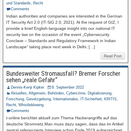
und Standards
,
Recht
Comments
Indian authorities and companies are interested in the German
IT Security Act 2.0 (IT-SiG 2.0, 2021). At the request of GIZ, I
provide a brief English-language insight into our national IT
security law on the occasion of the event „Cybersecurity
Conclave – Standards and Regulatory Framework in Indian
Landscape“ taking place next week in Delhi, […]
Read Post
Bundesweiter Stromausfall? Bremer Forscher
sehen „reale Gefahr“
Dennis-Kenji Kipker
8. September 2022
Aktuelles
,
Allgemein
,
Behörden
,
Cybercrime
,
Digitalisierung
,
Forschung
,
Gesetzgebung
,
Internationales
,
IT-Sicherheit
,
KRITIS
,
Recht
,
Whistleblowing
Comments
t-online berichtet aktuell zum Thema Hackerangriffe auf das
deutsche Stromnetz.Man muss dazu sagen, dass das im Artikel
zentral referenzierte Interview schon Ende 2019 aufgezeichnet