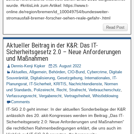
wurde. #kritisLink zum Artikel: https://www.t-
online.de/region/bremen/id_100049754/bundesweiter-
stromausfall-bremer-forscher-sehen-reale-gefahr-.html
Read Post
Aktueller Beitrag in der K&R: Das IT-
Sicherheitsgesetz 2.0 – Neue Anforderungen
und Maßnahmen
Dennis-Kenji Kipker
25. August 2022
Aktuelles
,
Allgemein
,
Behörden
,
CIO-Bund
,
Cybercrime
,
Digitale
Souveränität
,
Digitalisierung
,
Gesetzgebung
,
Internationales
,
IT-
Planungsrat
,
IT-Sicherheit
,
KRITIS
,
Nachrichtendienste
,
Normen
und Standards
,
Polizeirecht
,
Recht
,
Strafrecht
,
Verbraucherschutz
,
Verfassungsrecht
,
Vergaberecht
,
Vertragsfreiheit
,
Whistleblowing
Comments
IT-SiG 2.0 geht immer: In der aktuellen Sonderbeilage der K&R
anlässlich des 20. akit-Kongresses werden im Beitrag „Das IT-
Sicherheitsgesetz 2.0: Neue Anforderungen und Maßnahmen“
die rechtlichen Rahmenbedingungen erklärt, die uns auch im