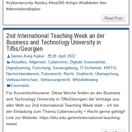
#cybersecurity #policy #itsa365 #chips #halbleiter #eu
#denniskenjikipker
Read Post
2nd International Teaching Week an der
Business and Technology University in
Tiflis/Georgien
Dennis-Kenji Kipker
28. April 2022
Aktuelles
,
Allgemein
,
Cybercrime
,
Digitale Souveränität
,
Digitalisierung
,
Forschung
,
Gesetzgebung
,
IT-Sicherheit
,
KRITIS
,
Nachrichtendienste
,
Polizeirecht
,
Recht
,
Strafrecht
,
Überwachung
,
Verbraucherschutz
,
Verfassungsrecht
,
Whistleblowing
Comments
Für Kurzentschlossene: Diese Woche finden an der Business
and Technology University in Tiflis/Georgien die Vorträge aus
aller Welt zur 2nd International Teaching Week statt – ich bin
der Einladung zum Thema Cybersecurity + Recht gerne gefolgt!
Link zur Website: https://btu.edu.ge/en/international-teaching-
week/