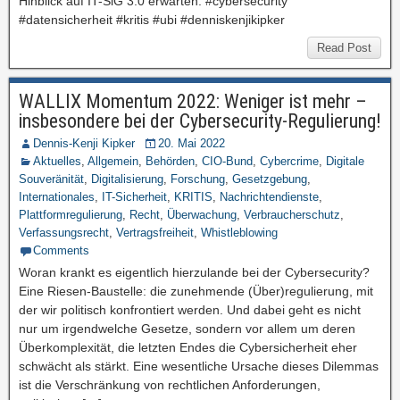
Hinblick auf IT-SiG 3.0 erwarten. #cybersecurity
#datensicherheit #kritis #ubi #denniskenjikipker
Read Post
WALLIX Momentum 2022: Weniger ist mehr –
insbesondere bei der Cybersecurity-Regulierung!
Dennis-Kenji Kipker
20. Mai 2022
Aktuelles
,
Allgemein
,
Behörden
,
CIO-Bund
,
Cybercrime
,
Digitale
Souveränität
,
Digitalisierung
,
Forschung
,
Gesetzgebung
,
Internationales
,
IT-Sicherheit
,
KRITIS
,
Nachrichtendienste
,
Plattformregulierung
,
Recht
,
Überwachung
,
Verbraucherschutz
,
Verfassungsrecht
,
Vertragsfreiheit
,
Whistleblowing
Comments
Woran krankt es eigentlich hierzulande bei der Cybersecurity?
Eine Riesen-Baustelle: die zunehmende (Über)regulierung, mit
der wir politisch konfrontiert werden. Und dabei geht es nicht
nur um irgendwelche Gesetze, sondern vor allem um deren
Überkomplexität, die letzten Endes die Cybersicherheit eher
schwächt als stärkt. Eine wesentliche Ursache dieses Dilemmas
ist die Verschränkung von rechtlichen Anforderungen,