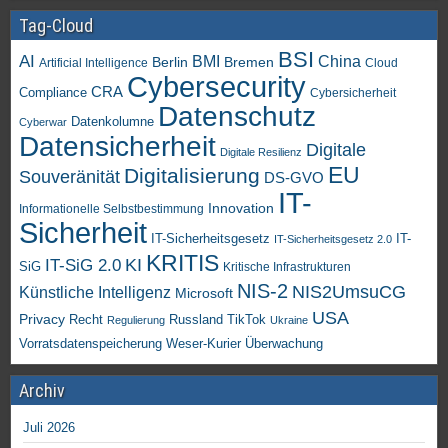
Tag-Cloud
BSI
AI
China
BMI
Berlin
Bremen
Artificial Intelligence
Cloud
Cybersecurity
CRA
Compliance
Cybersicherheit
Datenschutz
Datenkolumne
Cyberwar
Datensicherheit
Digitale
Digitale Resilienz
EU
Digitalisierung
Souveränität
DS-GVO
IT-
Innovation
Informationelle Selbstbestimmung
Sicherheit
IT-Sicherheitsgesetz
IT-
IT-Sicherheitsgesetz 2.0
KRITIS
KI
IT-SiG 2.0
SiG
Kritische Infrastrukturen
NIS-2
NIS2UmsuCG
Künstliche Intelligenz
Microsoft
USA
Privacy
Recht
TikTok
Russland
Regulierung
Ukraine
Vorratsdatenspeicherung
Weser-Kurier
Überwachung
Archiv
Juli 2026