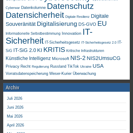
Datenschutz
Datenkolumne
Cyberwar
Datensicherheit
Digitale
Digitale Resilienz
EU
Digitalisierung
Souveränität
DS-GVO
IT-
Innovation
Informationelle Selbstbestimmung
Sicherheit
IT-Sicherheitsgesetz
IT-
IT-Sicherheitsgesetz 2.0
KRITIS
KI
IT-SiG 2.0
SiG
Kritische Infrastrukturen
NIS-2
NIS2UmsuCG
Künstliche Intelligenz
Microsoft
USA
Privacy
Recht
TikTok
Russland
Regulierung
Ukraine
Vorratsdatenspeicherung
Weser-Kurier
Überwachung
Archiv
Juli 2026
Juni 2026
Mai 2026
April 2026