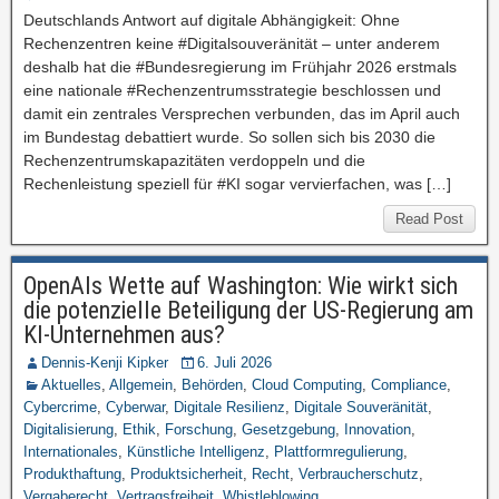
Deutschlands Antwort auf digitale Abhängigkeit: Ohne
Rechenzentren keine #Digitalsouveränität – unter anderem
deshalb hat die #Bundesregierung im Frühjahr 2026 erstmals
eine nationale #Rechenzentrumsstrategie beschlossen und
damit ein zentrales Versprechen verbunden, das im April auch
im Bundestag debattiert wurde. So sollen sich bis 2030 die
Rechenzentrumskapazitäten verdoppeln und die
Rechenleistung speziell für #KI sogar vervierfachen, was […]
Read Post
OpenAIs Wette auf Washington: Wie wirkt sich
die potenzielle Beteiligung der US-Regierung am
KI-Unternehmen aus?
Dennis-Kenji Kipker
6. Juli 2026
Aktuelles
,
Allgemein
,
Behörden
,
Cloud Computing
,
Compliance
,
Cybercrime
,
Cyberwar
,
Digitale Resilienz
,
Digitale Souveränität
,
Digitalisierung
,
Ethik
,
Forschung
,
Gesetzgebung
,
Innovation
,
Internationales
,
Künstliche Intelligenz
,
Plattformregulierung
,
Produkthaftung
,
Produktsicherheit
,
Recht
,
Verbraucherschutz
,
Vergaberecht
,
Vertragsfreiheit
,
Whistleblowing