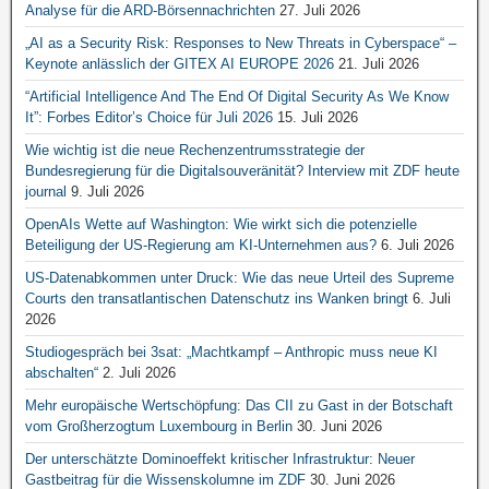
Analyse für die ARD-Börsennachrichten
27. Juli 2026
„AI as a Security Risk: Responses to New Threats in Cyberspace“ –
Keynote anlässlich der GITEX AI EUROPE 2026
21. Juli 2026
“Artificial Intelligence And The End Of Digital Security As We Know
It”: Forbes Editor’s Choice für Juli 2026
15. Juli 2026
Wie wichtig ist die neue Rechenzentrumsstrategie der
Bundesregierung für die Digitalsouveränität? Interview mit ZDF heute
journal
9. Juli 2026
OpenAIs Wette auf Washington: Wie wirkt sich die potenzielle
Beteiligung der US-Regierung am KI-Unternehmen aus?
6. Juli 2026
US-Datenabkommen unter Druck: Wie das neue Urteil des Supreme
Courts den transatlantischen Datenschutz ins Wanken bringt
6. Juli
2026
Studiogespräch bei 3sat: „Machtkampf – Anthropic muss neue KI
abschalten“
2. Juli 2026
Mehr europäische Wertschöpfung: Das CII zu Gast in der Botschaft
vom Großherzogtum Luxembourg in Berlin
30. Juni 2026
Der unterschätzte Dominoeffekt kritischer Infrastruktur: Neuer
Gastbeitrag für die Wissenskolumne im ZDF
30. Juni 2026