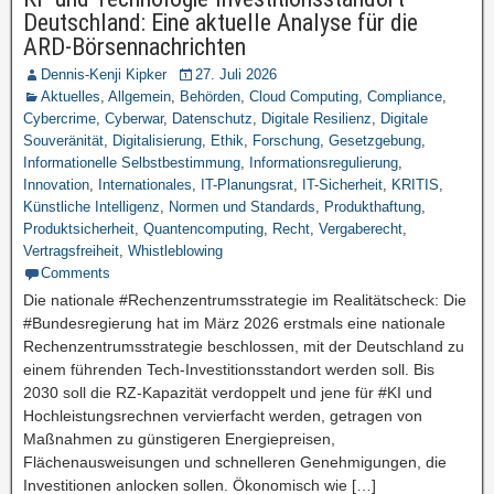
Deutschland: Eine aktuelle Analyse für die
ARD-Börsennachrichten
Dennis-Kenji Kipker
27. Juli 2026
Aktuelles
,
Allgemein
,
Behörden
,
Cloud Computing
,
Compliance
,
Cybercrime
,
Cyberwar
,
Datenschutz
,
Digitale Resilienz
,
Digitale
Souveränität
,
Digitalisierung
,
Ethik
,
Forschung
,
Gesetzgebung
,
Informationelle Selbstbestimmung
,
Informationsregulierung
,
Innovation
,
Internationales
,
IT-Planungsrat
,
IT-Sicherheit
,
KRITIS
,
Künstliche Intelligenz
,
Normen und Standards
,
Produkthaftung
,
Produktsicherheit
,
Quantencomputing
,
Recht
,
Vergaberecht
,
Vertragsfreiheit
,
Whistleblowing
Comments
Die nationale #Rechenzentrumsstrategie im Realitätscheck: Die
#Bundesregierung hat im März 2026 erstmals eine nationale
Rechenzentrumsstrategie beschlossen, mit der Deutschland zu
einem führenden Tech-Investitionsstandort werden soll. Bis
2030 soll die RZ-Kapazität verdoppelt und jene für #KI und
Hochleistungsrechnen vervierfacht werden, getragen von
Maßnahmen zu günstigeren Energiepreisen,
Flächenausweisungen und schnelleren Genehmigungen, die
Investitionen anlocken sollen. Ökonomisch wie […]