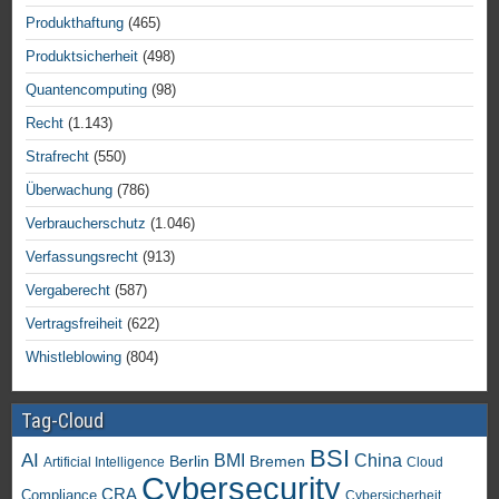
Produkthaftung
(465)
Produktsicherheit
(498)
Quantencomputing
(98)
Recht
(1.143)
Strafrecht
(550)
Überwachung
(786)
Verbraucherschutz
(1.046)
Verfassungsrecht
(913)
Vergaberecht
(587)
Vertragsfreiheit
(622)
Whistleblowing
(804)
Tag-Cloud
BSI
AI
China
BMI
Berlin
Bremen
Artificial Intelligence
Cloud
Cybersecurity
CRA
Compliance
Cybersicherheit