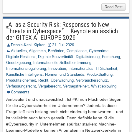
Read Post
„AI as a Security Risk: Responses to New
Threats in Cyberspace“ – Keynote anlässlich
der GITEX AI EUROPE 2026
Dennis-Kenji Kipker
21. Juli 2026
Aktuelles
,
Allgemein
,
Behörden
,
Compliance
,
Cybercrime
,
Digitale Resilienz
,
Digitale Souveränität
,
Digitalisierung
,
Forschung
,
Gesetzgebung
,
Informationelle Selbstbestimmung
,
Informationsregulierung
,
Innovation
,
Internationales
,
IT-Sicherheit
,
Künstliche Intelligenz
,
Normen und Standards
,
Produkthaftung
,
Produktsicherheit
,
Recht
,
Überwachung
,
Verbraucherschutz
,
Verfassungsrecht
,
Vergaberecht
,
Vertragsfreiheit
,
Whistleblowing
Comments
Ambivalent und unausweichlich: Ist #KI nun Fluch oder Segen
für die #Cybersicherheit im Unternehmen? Jedenfalls diese
Frage ließ sich bislang noch nicht eindeutig beantworten – und
ist vielleicht auch falsch gestellt. Denn definitiv kann KI die
#Cybersecurity in Unternehmen spürbar stärken: Machine-
Learning-Modelle erkennen Anomalien im Netzwerkverkehr in