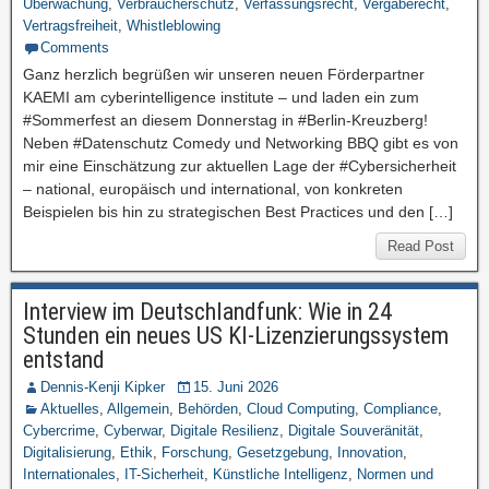
Überwachung
,
Verbraucherschutz
,
Verfassungsrecht
,
Vergaberecht
,
Vertragsfreiheit
,
Whistleblowing
Comments
Ganz herzlich begrüßen wir unseren neuen Förderpartner
KAEMI am cyberintelligence institute – und laden ein zum
#Sommerfest an diesem Donnerstag in #Berlin-Kreuzberg!
Neben #Datenschutz Comedy und Networking BBQ gibt es von
mir eine Einschätzung zur aktuellen Lage der #Cybersicherheit
– national, europäisch und international, von konkreten
Beispielen bis hin zu strategischen Best Practices und den […]
Read Post
Interview im Deutschlandfunk: Wie in 24
Stunden ein neues US KI-Lizenzierungssystem
entstand
Dennis-Kenji Kipker
15. Juni 2026
Aktuelles
,
Allgemein
,
Behörden
,
Cloud Computing
,
Compliance
,
Cybercrime
,
Cyberwar
,
Digitale Resilienz
,
Digitale Souveränität
,
Digitalisierung
,
Ethik
,
Forschung
,
Gesetzgebung
,
Innovation
,
Internationales
,
IT-Sicherheit
,
Künstliche Intelligenz
,
Normen und