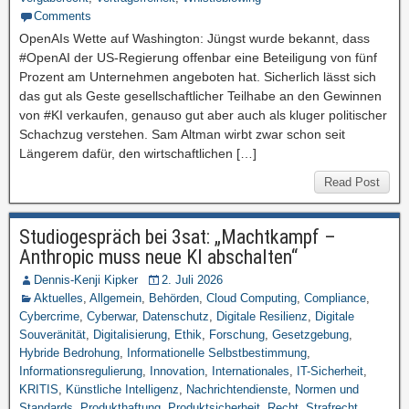
Comments
OpenAIs Wette auf Washington: Jüngst wurde bekannt, dass
#OpenAI der US-Regierung offenbar eine Beteiligung von fünf
Prozent am Unternehmen angeboten hat. Sicherlich lässt sich
das gut als Geste gesellschaftlicher Teilhabe an den Gewinnen
von #KI verkaufen, genauso gut aber auch als kluger politischer
Schachzug verstehen. Sam Altman wirbt zwar schon seit
Längerem dafür, den wirtschaftlichen […]
Read Post
Studiogespräch bei 3sat: „Machtkampf –
Anthropic muss neue KI abschalten“
Dennis-Kenji Kipker
2. Juli 2026
Aktuelles
,
Allgemein
,
Behörden
,
Cloud Computing
,
Compliance
,
Cybercrime
,
Cyberwar
,
Datenschutz
,
Digitale Resilienz
,
Digitale
Souveränität
,
Digitalisierung
,
Ethik
,
Forschung
,
Gesetzgebung
,
Hybride Bedrohung
,
Informationelle Selbstbestimmung
,
Informationsregulierung
,
Innovation
,
Internationales
,
IT-Sicherheit
,
KRITIS
,
Künstliche Intelligenz
,
Nachrichtendienste
,
Normen und
Standards
,
Produkthaftung
,
Produktsicherheit
,
Recht
,
Strafrecht
,