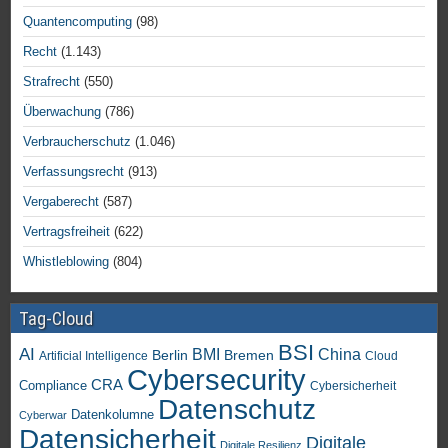
Quantencomputing
(98)
Recht
(1.143)
Strafrecht
(550)
Überwachung
(786)
Verbraucherschutz
(1.046)
Verfassungsrecht
(913)
Vergaberecht
(587)
Vertragsfreiheit
(622)
Whistleblowing
(804)
Tag-Cloud
BSI
AI
China
BMI
Berlin
Bremen
Artificial Intelligence
Cloud
Cybersecurity
CRA
Compliance
Cybersicherheit
Datenschutz
Datenkolumne
Cyberwar
Datensicherheit
Digitale
Digitale Resilienz