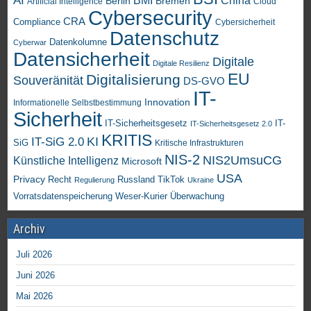
AI
China
BMI
Berlin
Bremen
Artificial Intelligence
Cloud
Cybersecurity
CRA
Compliance
Cybersicherheit
Datenschutz
Datenkolumne
Cyberwar
Datensicherheit
Digitale
Digitale Resilienz
EU
Digitalisierung
Souveränität
DS-GVO
IT-
Innovation
Informationelle Selbstbestimmung
Sicherheit
IT-Sicherheitsgesetz
IT-
IT-Sicherheitsgesetz 2.0
KRITIS
KI
IT-SiG 2.0
SiG
Kritische Infrastrukturen
NIS-2
NIS2UmsuCG
Künstliche Intelligenz
Microsoft
USA
Privacy
Recht
TikTok
Russland
Regulierung
Ukraine
Vorratsdatenspeicherung
Weser-Kurier
Überwachung
Archiv
Juli 2026
Juni 2026
Mai 2026