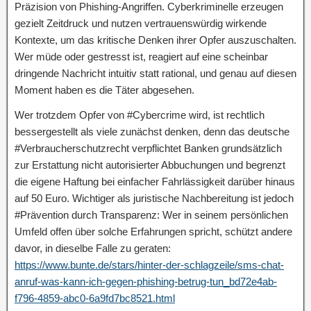
Präzision von Phishing-Angriffen. Cyberkriminelle erzeugen
gezielt Zeitdruck und nutzen vertrauenswürdig wirkende
Kontexte, um das kritische Denken ihrer Opfer auszuschalten.
Wer müde oder gestresst ist, reagiert auf eine scheinbar
dringende Nachricht intuitiv statt rational, und genau auf diesen
Moment haben es die Täter abgesehen.
Wer trotzdem Opfer von #Cybercrime wird, ist rechtlich
bessergestellt als viele zunächst denken, denn das deutsche
#Verbraucherschutzrecht verpflichtet Banken grundsätzlich
zur Erstattung nicht autorisierter Abbuchungen und begrenzt
die eigene Haftung bei einfacher Fahrlässigkeit darüber hinaus
auf 50 Euro. Wichtiger als juristische Nachbereitung ist jedoch
#Prävention durch Transparenz: Wer in seinem persönlichen
Umfeld offen über solche Erfahrungen spricht, schützt andere
davor, in dieselbe Falle zu geraten:
https://www.bunte.de/stars/hinter-der-schlagzeile/sms-chat-
anruf-was-kann-ich-gegen-phishing-betrug-tun_bd72e4ab-
f796-4859-abc0-6a9fd7bc8521.html