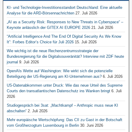
KI- und Technologie-Investitionsstandort Deutschland: Eine aktuelle
Analyse für die ARD-Börsennachrichten
27. Juli 2026
„AI as a Security Risk: Responses to New Threats in Cyberspace“ –
Keynote anlässlich der GITEX AI EUROPE 2026
21. Juli 2026
“Artificial Intelligence And The End Of Digital Security As We Know
It”: Forbes Editor’s Choice für Juli 2026
15. Juli 2026
Wie wichtig ist die neue Rechenzentrumsstrategie der
Bundesregierung für die Digitalsouveränität? Interview mit ZDF heute
journal
9. Juli 2026
OpenAIs Wette auf Washington: Wie wirkt sich die potenzielle
Beteiligung der US-Regierung am KI-Unternehmen aus?
6. Juli 2026
US-Datenabkommen unter Druck: Wie das neue Urteil des Supreme
Courts den transatlantischen Datenschutz ins Wanken bringt
6. Juli
2026
Studiogespräch bei 3sat: „Machtkampf – Anthropic muss neue KI
abschalten“
2. Juli 2026
Mehr europäische Wertschöpfung: Das CII zu Gast in der Botschaft
vom Großherzogtum Luxembourg in Berlin
30. Juni 2026