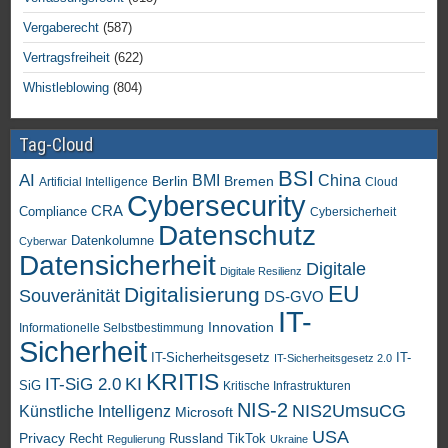
Vergaberecht
(587)
Vertragsfreiheit
(622)
Whistleblowing
(804)
Tag-Cloud
BSI
AI
China
BMI
Berlin
Bremen
Artificial Intelligence
Cloud
Cybersecurity
CRA
Compliance
Cybersicherheit
Datenschutz
Datenkolumne
Cyberwar
Datensicherheit
Digitale
Digitale Resilienz
EU
Digitalisierung
Souveränität
DS-GVO
IT-
Innovation
Informationelle Selbstbestimmung
Sicherheit
IT-Sicherheitsgesetz
IT-
IT-Sicherheitsgesetz 2.0
KRITIS
KI
IT-SiG 2.0
SiG
Kritische Infrastrukturen
NIS-2
NIS2UmsuCG
Künstliche Intelligenz
Microsoft
USA
Privacy
Recht
TikTok
Russland
Regulierung
Ukraine