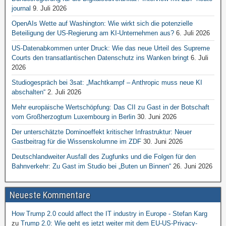
journal
9. Juli 2026
OpenAIs Wette auf Washington: Wie wirkt sich die potenzielle
Beteiligung der US-Regierung am KI-Unternehmen aus?
6. Juli 2026
US-Datenabkommen unter Druck: Wie das neue Urteil des Supreme
Courts den transatlantischen Datenschutz ins Wanken bringt
6. Juli
2026
Studiogespräch bei 3sat: „Machtkampf – Anthropic muss neue KI
abschalten“
2. Juli 2026
Mehr europäische Wertschöpfung: Das CII zu Gast in der Botschaft
vom Großherzogtum Luxembourg in Berlin
30. Juni 2026
Der unterschätzte Dominoeffekt kritischer Infrastruktur: Neuer
Gastbeitrag für die Wissenskolumne im ZDF
30. Juni 2026
Deutschlandweiter Ausfall des Zugfunks und die Folgen für den
Bahnverkehr: Zu Gast im Studio bei „Buten un Binnen“
26. Juni 2026
Neueste Kommentare
How Trump 2.0 could affect the IT industry in Europe - Stefan Karg
zu
Trump 2.0: Wie geht es jetzt weiter mit dem EU-US-Privacy-