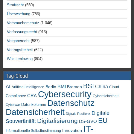
Strafrecht
(550)
Überwachung
(786)
Verbraucherschutz
(1.046)
Verfassungsrecht
(913)
Vergaberecht
(587)
Vertragsfreiheit
(622)
Whistleblowing
(804)
Tag-Cloud
BSI
AI
China
BMI
Berlin
Bremen
Artificial Intelligence
Cloud
Cybersecurity
CRA
Compliance
Cybersicherheit
Datenschutz
Datenkolumne
Cyberwar
Datensicherheit
Digitale
Digitale Resilienz
EU
Digitalisierung
Souveränität
DS-GVO
IT-
Innovation
Informationelle Selbstbestimmung