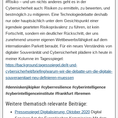
#Risiko – und um nichts anderes geht es in der
Cybersicherheit auch: Risiken zu ermitteln, zu bewerten, und
bestmöglich zu mitigieren. Eine Technologiedebatte deshalb
nur oder hauptsächlich unter dem Gesichtspunkt einer
irgendwie gearteten Risikoprävalenz zu führen, ist kein
Fortschritt, sondern ein deutlicher Rückschritt, der uns
zunehmend unserer eigenen Wettbewerbsfähigkeit auf dem
internationalen Parkett beraubt. Für ein neues Verständnis von
digitaler Souveränität und Cybersicherheit plädiere ich heute in
meiner Kolumne im Tagesspiegel:
https://background.tagesspiegel.de/it-und-
cybersicherheit/briefing/warum-wir-die-debatte-um-die-digitale-
souveraenitaet-neu-definieren-muessen
#denniskenjikipker #cyberresilience #cyberintelligence
#cyberintelligenceinstitute #frankfurt #bremen
Weitere thematisch relevante Beiträge:
Pressespiegel Digitalisierung: Oktober 2020
Digital