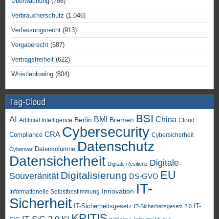
Überwachung
(786)
Verbraucherschutz
(1.046)
Verfassungsrecht
(913)
Vergaberecht
(587)
Vertragsfreiheit
(622)
Whistleblowing
(804)
Tag-Cloud
BSI
AI
China
BMI
Berlin
Bremen
Artificial Intelligence
Cloud
Cybersecurity
CRA
Compliance
Cybersicherheit
Datenschutz
Datenkolumne
Cyberwar
Datensicherheit
Digitale
Digitale Resilienz
EU
Digitalisierung
Souveränität
DS-GVO
IT-
Innovation
Informationelle Selbstbestimmung
Sicherheit
IT-Sicherheitsgesetz
IT-
IT-Sicherheitsgesetz 2.0
KRITIS