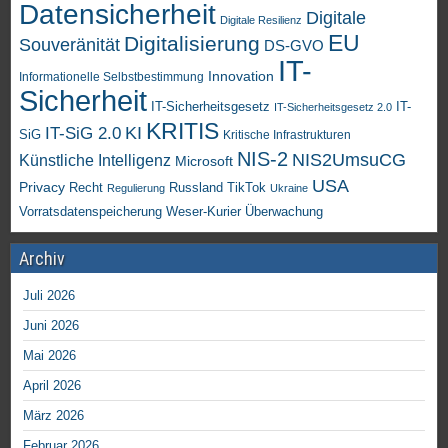
Datensicherheit
Digitale
Digitale Resilienz
EU
Digitalisierung
Souveränität
DS-GVO
IT-
Innovation
Informationelle Selbstbestimmung
Sicherheit
IT-Sicherheitsgesetz
IT-
IT-Sicherheitsgesetz 2.0
KRITIS
KI
IT-SiG 2.0
SiG
Kritische Infrastrukturen
NIS-2
NIS2UmsuCG
Künstliche Intelligenz
Microsoft
USA
Privacy
Recht
TikTok
Russland
Regulierung
Ukraine
Vorratsdatenspeicherung
Weser-Kurier
Überwachung
Archiv
Juli 2026
Juni 2026
Mai 2026
April 2026
März 2026
Februar 2026