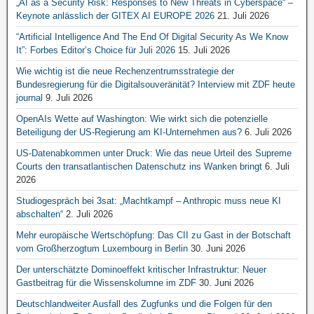
„AI as a Security Risk: Responses to New Threats in Cyberspace“ –
Keynote anlässlich der GITEX AI EUROPE 2026
21. Juli 2026
“Artificial Intelligence And The End Of Digital Security As We Know
It”: Forbes Editor’s Choice für Juli 2026
15. Juli 2026
Wie wichtig ist die neue Rechenzentrumsstrategie der
Bundesregierung für die Digitalsouveränität? Interview mit ZDF heute
journal
9. Juli 2026
OpenAIs Wette auf Washington: Wie wirkt sich die potenzielle
Beteiligung der US-Regierung am KI-Unternehmen aus?
6. Juli 2026
US-Datenabkommen unter Druck: Wie das neue Urteil des Supreme
Courts den transatlantischen Datenschutz ins Wanken bringt
6. Juli
2026
Studiogespräch bei 3sat: „Machtkampf – Anthropic muss neue KI
abschalten“
2. Juli 2026
Mehr europäische Wertschöpfung: Das CII zu Gast in der Botschaft
vom Großherzogtum Luxembourg in Berlin
30. Juni 2026
Der unterschätzte Dominoeffekt kritischer Infrastruktur: Neuer
Gastbeitrag für die Wissenskolumne im ZDF
30. Juni 2026
Deutschlandweiter Ausfall des Zugfunks und die Folgen für den