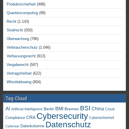
Produktsicherheit
(498)
Quantencomputing
(98)
Recht
(1.143)
Strafrecht
(550)
Überwachung
(786)
Verbraucherschutz
(1.046)
Verfassungsrecht
(913)
Vergaberecht
(587)
Vertragsfreiheit
(622)
Whistleblowing
(804)
Tag-Cloud
BSI
AI
China
BMI
Berlin
Bremen
Artificial Intelligence
Cloud
Cybersecurity
CRA
Compliance
Cybersicherheit
Datenschutz
Datenkolumne
Cyberwar