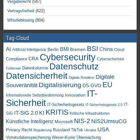
Vergaberecht
(587)
Vertragsfreiheit
(622)
Whistleblowing
(804)
Tag-Cloud
BSI
AI
China
BMI
Berlin
Bremen
Artificial Intelligence
Cloud
Cybersecurity
CRA
Compliance
Cybersicherheit
Datenschutz
Datenkolumne
Cyberwar
Datensicherheit
Digitale
Digitale Resilienz
EU
Digitalisierung
Souveränität
DS-GVO
IT-
Innovation
Informationelle Selbstbestimmung
Sicherheit
IT-Sicherheitsgesetz
IT-
IT-Sicherheitsgesetz 2.0
KRITIS
KI
IT-SiG 2.0
SiG
Kritische Infrastrukturen
NIS-2
NIS2UmsuCG
Künstliche Intelligenz
Microsoft
USA
Privacy
Recht
TikTok
Russland
Regulierung
Ukraine
Vorratsdatenspeicherung
Weser-Kurier
Überwachung