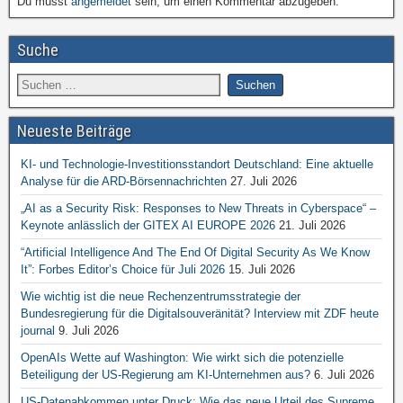
Du musst
angemeldet
sein, um einen Kommentar abzugeben.
Suche
Neueste Beiträge
KI- und Technologie-Investitionsstandort Deutschland: Eine aktuelle
Analyse für die ARD-Börsennachrichten
27. Juli 2026
„AI as a Security Risk: Responses to New Threats in Cyberspace“ –
Keynote anlässlich der GITEX AI EUROPE 2026
21. Juli 2026
“Artificial Intelligence And The End Of Digital Security As We Know
It”: Forbes Editor’s Choice für Juli 2026
15. Juli 2026
Wie wichtig ist die neue Rechenzentrumsstrategie der
Bundesregierung für die Digitalsouveränität? Interview mit ZDF heute
journal
9. Juli 2026
OpenAIs Wette auf Washington: Wie wirkt sich die potenzielle
Beteiligung der US-Regierung am KI-Unternehmen aus?
6. Juli 2026
US-Datenabkommen unter Druck: Wie das neue Urteil des Supreme