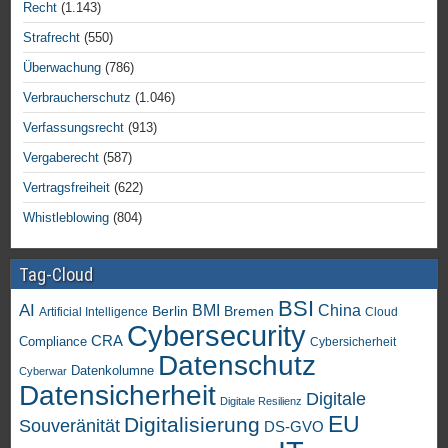
Recht
(1.143)
Strafrecht
(550)
Überwachung
(786)
Verbraucherschutz
(1.046)
Verfassungsrecht
(913)
Vergaberecht
(587)
Vertragsfreiheit
(622)
Whistleblowing
(804)
Tag-Cloud
BSI
AI
China
BMI
Berlin
Bremen
Artificial Intelligence
Cloud
Cybersecurity
CRA
Compliance
Cybersicherheit
Datenschutz
Datenkolumne
Cyberwar
Datensicherheit
Digitale
Digitale Resilienz
EU
Digitalisierung
Souveränität
DS-GVO