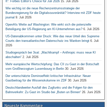
It”: Forbes Editor’s Choice für Juli 2026
15. Juli 2026
Wie wichtig ist die neue Rechenzentrumsstrategie der
Bundesregierung für die Digitalsouveränität? Interview mit ZDF heute
journal
9. Juli 2026
OpenAIs Wette auf Washington: Wie wirkt sich die potenzielle
Beteiligung der US-Regierung am KI-Unternehmen aus?
6. Juli 2026
US-Datenabkommen unter Druck: Wie das neue Urteil des Supreme
Courts den transatlantischen Datenschutz ins Wanken bringt
6. Juli
2026
Studiogespräch bei 3sat: „Machtkampf – Anthropic muss neue KI
abschalten“
2. Juli 2026
Mehr europäische Wertschöpfung: Das CII zu Gast in der Botschaft
vom Großherzogtum Luxembourg in Berlin
30. Juni 2026
Der unterschätzte Dominoeffekt kritischer Infrastruktur: Neuer
Gastbeitrag für die Wissenskolumne im ZDF
30. Juni 2026
Deutschlandweiter Ausfall des Zugfunks und die Folgen für den
Bahnverkehr: Zu Gast im Studio bei „Buten un Binnen“
26. Juni 2026
Neueste Kommentare