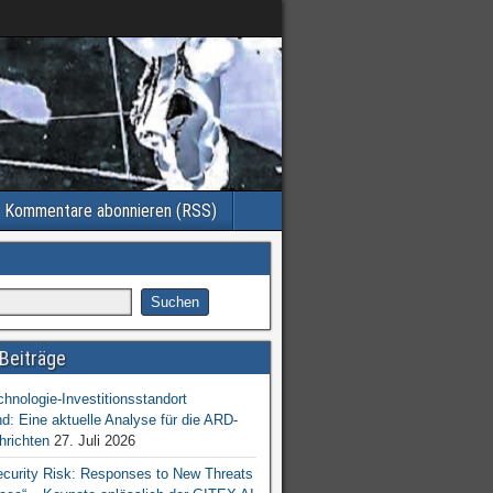
Kommentare abonnieren (RSS)
Beiträge
chnologie-Investitionsstandort
d: Eine aktuelle Analyse für die ARD-
hrichten
27. Juli 2026
ecurity Risk: Responses to New Threats