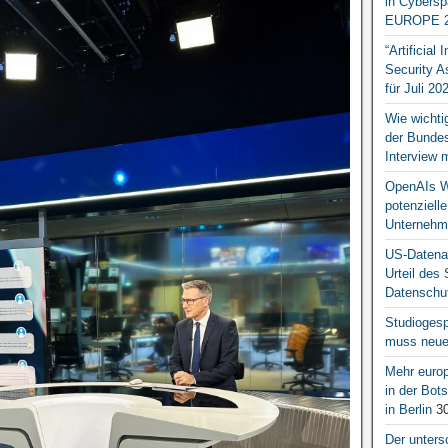
in Cybersp
EUROPE 2
“Artificial
Security A
für Juli 20
Wie wichti
der Bundesr
Interview 
OpenAIs We
potenziell
Unternehm
US-Datena
Urteil des
Datenschut
Studiogesp
muss neue 
Mehr europ
in der Bo
in Berlin
30
Der unters