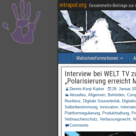
intrapol.org
Gesammelte Beiträge zur s
Websiteinformationen
A
Interview bei WELT TV 
„Polarisierung erreicht
Dennis-Kenji Kipker
28. Januar 2
Aktuelles
,
Allgemein
,
Behörden
,
Comp
Resilienz
,
Digitale Souveränität
,
Digitali
Selbstbestimmung
,
Innovation
,
Internati
Plattformregulierung
,
Produkthaftung
,
Pr
Verbraucherschutz
,
Verfassungsrecht
,
W
Comments