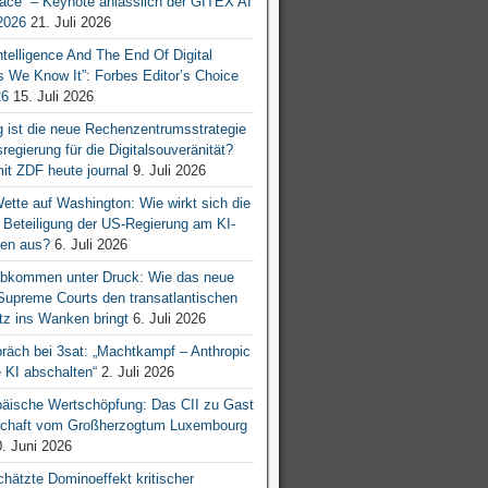
ace“ – Keynote anlässlich der GITEX AI
026
21. Juli 2026
 Intelligence And The End Of Digital
s We Know It”: Forbes Editor’s Choice
26
15. Juli 2026
g ist die neue Rechenzentrumsstrategie
egierung für die Digitalsouveränität?
mit ZDF heute journal
9. Juli 2026
tte auf Washington: Wie wirkt sich die
e Beteiligung der US-Regierung am KI-
en aus?
6. Juli 2026
bkommen unter Druck: Wie das neue
 Supreme Courts den transatlantischen
z ins Wanken bringt
6. Juli 2026
räch bei 3sat: „Machtkampf – Anthropic
KI abschalten“
2. Juli 2026
äische Wertschöpfung: Das CII zu Gast
tschaft vom Großherzogtum Luxembourg
. Juni 2026
chätzte Dominoeffekt kritischer