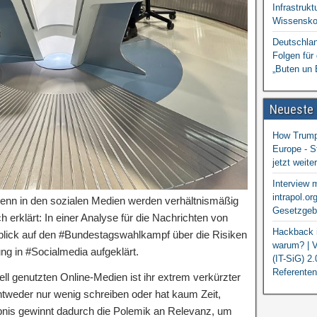
Infrastrukt
Wissensko
Deutschlan
Folgen für
„Buten un 
Neueste
How Trump 
Europe - S
jetzt weit
Interview 
intrapol.or
denn in den sozialen Medien werden verhältnismäßig
Gesetzgebu
h erklärt: In einer Analyse für die Nachrichten von
Hackback i
blick auf den #Bundestagswahlkampf über die Risiken
warum? | V
ng in #Socialmedia aufgeklärt.
(IT-SiG) 2
Referenten
ell genutzten Online-Medien ist ihr extrem verkürzter
weder nur wenig schreiben oder hat kaum Zeit,
ebnis gewinnt dadurch die Polemik an Relevanz, um