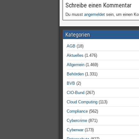
Schreibe einen Kommentar
Du musst
angemeldet
sein, um einen K
Kategorien
AGB
(18)
Aktuelles
(1.476)
Allgemein
(1.469)
Behörden
(1.331)
BVB
(2)
CIO-Bund
(267)
Cloud Computing
(113)
Compliance
(562)
Cybercrime
(871)
Cyberwar
(173)