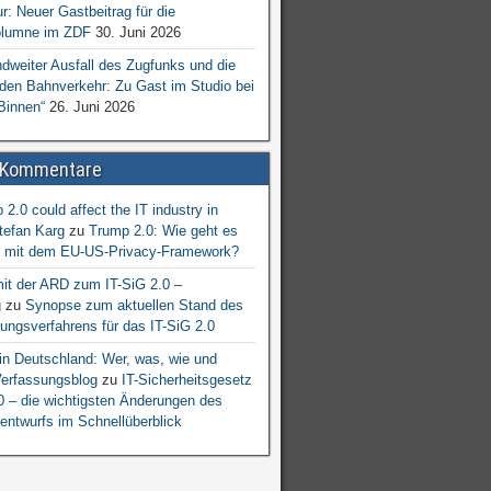
ur: Neuer Gastbeitrag für die
lumne im ZDF
30. Juni 2026
dweiter Ausfall des Zugfunks und die
 den Bahnverkehr: Zu Gast im Studio bei
Binnen“
26. Juni 2026
 Kommentare
2.0 could affect the IT industry in
tefan Karg
zu
Trump 2.0: Wie geht es
er mit dem EU-US-Privacy-Framework?
mit der ARD zum IT-SiG 2.0 –
g
zu
Synopse zum aktuellen Stand des
ngsverfahrens für das IT-SiG 2.0
n Deutschland: Wer, was, wie und
erfassungsblog
zu
IT-Sicherheitsgesetz
.0 – die wichtigsten Änderungen des
entwurfs im Schnellüberblick