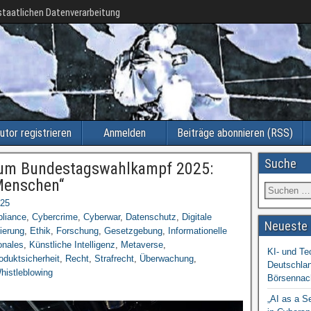
taatlichen Datenverarbeitung
utor registrieren
Anmelden
Beiträge abonnieren (RSS)
Suche
zum Bundestagswahlkampf 2025:
 Menschen“
025
liance
,
Cybercrime
,
Cyberwar
,
Datenschutz
,
Digitale
Neueste 
sierung
,
Ethik
,
Forschung
,
Gesetzgebung
,
Informationelle
onales
,
Künstliche Intelligenz
,
Metaverse
,
KI- und Te
oduktsicherheit
,
Recht
,
Strafrecht
,
Überwachung
,
Deutschlan
histleblowing
Börsennac
„AI as a S