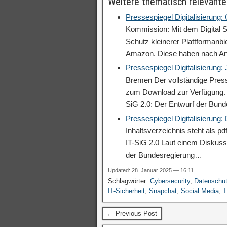
Weitere thematisch relevante
Pressespiegel Digitalisierung:
Kommission: Mit dem Digital S
Schutz kleinerer Plattformanb
Amazon. Diese haben nach A
Pressespiegel Digitalisierung:
Bremen Der vollständige Press
zum Download zur Verfügung. V
SiG 2.0: Der Entwurf der Bun
Pressespiegel Digitalisierung
Inhaltsverzeichnis steht als p
IT-SiG 2.0 Laut einem Diskuss
der Bundesregierung…
Updated: 28. Januar 2025 — 16:11
Schlagwörter:
Cybersecurity
,
Datenschu
IT-Sicherheit
,
Snapchat
,
Social Media
,
T
← Previous Post