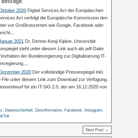
 Beiträge:
 Oktober 2020
Digital Services Act der Europäischen
ervices Act verfolgt die Europäische Kommission den
ieter vor Großkonzernen wie Google, Facebook oder
nsicht…
 Januar 2021
Dr. Dennis-Kenji Kipker, Universität
espiegel steht unter diesem Link auch als pdf-Datei
orhaben der Bundesregierung zur Digitalisierung IT-
desregierung…
: Dezember 2020
Der vollständige Pressespiegel inkl.
df-File unter diesem Link zum Download zur Verfügung.
ionsentwurf für ein IT-SiG 2.0, der am 16.12.2020 von
tz
,
Datensicherheit
,
Desinformation
,
Facebook
,
Instagram
,
ikTok
Next Post →