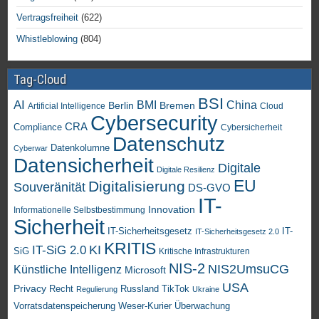
Vertragsfreiheit
(622)
Whistleblowing
(804)
Tag-Cloud
BSI
AI
China
BMI
Berlin
Bremen
Artificial Intelligence
Cloud
Cybersecurity
CRA
Compliance
Cybersicherheit
Datenschutz
Datenkolumne
Cyberwar
Datensicherheit
Digitale
Digitale Resilienz
EU
Digitalisierung
Souveränität
DS-GVO
IT-
Innovation
Informationelle Selbstbestimmung
Sicherheit
IT-Sicherheitsgesetz
IT-
IT-Sicherheitsgesetz 2.0
KRITIS
KI
IT-SiG 2.0
SiG
Kritische Infrastrukturen
NIS-2
NIS2UmsuCG
Künstliche Intelligenz
Microsoft
USA
Privacy
Recht
TikTok
Russland
Regulierung
Ukraine
Vorratsdatenspeicherung
Weser-Kurier
Überwachung