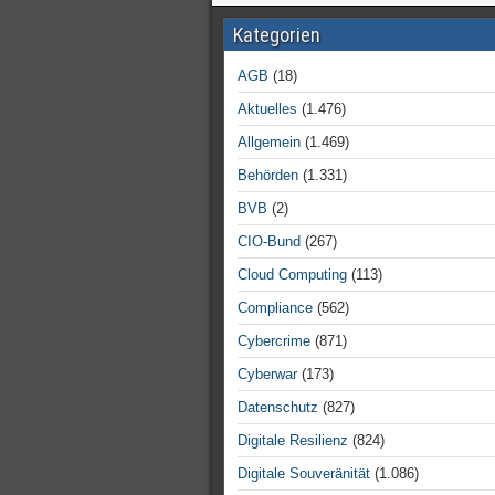
Kategorien
AGB
(18)
Aktuelles
(1.476)
Allgemein
(1.469)
Behörden
(1.331)
BVB
(2)
CIO-Bund
(267)
Cloud Computing
(113)
Compliance
(562)
Cybercrime
(871)
Cyberwar
(173)
Datenschutz
(827)
Digitale Resilienz
(824)
Digitale Souveränität
(1.086)