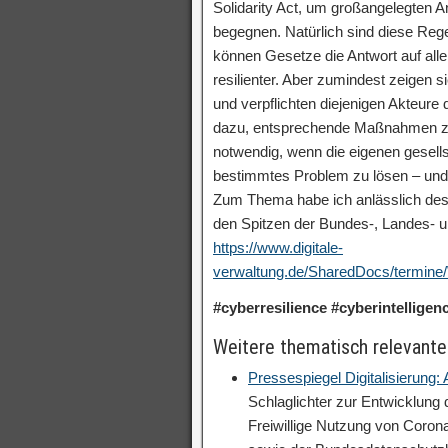
Solidarity Act, um großangelegten 
begegnen. Natürlich sind diese Rege
können Gesetze die Antwort auf all
resilienter. Aber zumindest zeigen s
und verpflichten diejenigen Akteure
dazu, entsprechende Maßnahmen zu e
notwendig, wenn die eigenen gesells
bestimmtes Problem zu lösen – und 
Zum Thema habe ich anlässlich des
den Spitzen der Bundes-, Landes-
https://www.digitale-
verwaltung.de/SharedDocs/termin
#cyberresilience #cyberintelligen
Weitere thematisch relevante
Pressespiegel Digitalisierung
Schlaglichter zur Entwicklung
Freiwillige Nutzung von Coron