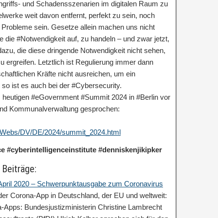
Angriffs- und Schadensszenarien im digitalen Raum zu
lwerke weit davon entfernt, perfekt zu sein, noch
e Probleme sein. Gesetze allein machen uns nicht
ie die #Notwendigkeit auf, zu handeln – und zwar jetzt,
 dazu, die diese dringende Notwendigkeit nicht sehen,
rgreifen. Letztlich ist Regulierung immer dann
chaftlichen Kräfte nicht ausreichen, um ein
so ist es auch bei der #Cybersecurity.
 heutigen #eGovernment #Summit 2024 in #Berlin vor
 und Kommunalverwaltung gesprochen:
e/Webs/DV/DE/2024/summit_2024.html
ce #cyberintelligenceinstitute #denniskenjikipker
 Beiträge:
: April 2020 – Schwerpunktausgabe zum Coronavirus
 der Corona-App in Deutschland, der EU und weltweit:
a-Apps: Bundesjustizministerin Christine Lambrecht