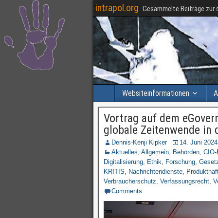
intrapol.org
Gesammelte Beiträge zur s
Websiteinformationen
A
Vortrag auf dem eGovern
globale Zeitenwende in d
Dennis-Kenji Kipker
14. Juni 2024
Aktuelles
,
Allgemein
,
Behörden
,
CIO-
Digitalisierung
,
Ethik
,
Forschung
,
Geset
KRITIS
,
Nachrichtendienste
,
Produkthaf
Verbraucherschutz
,
Verfassungsrecht
,
V
Comments