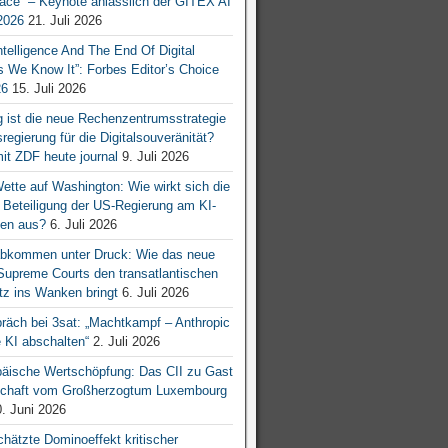
ace“ – Keynote anlässlich der GITEX AI
026
21. Juli 2026
 Intelligence And The End Of Digital
s We Know It”: Forbes Editor’s Choice
26
15. Juli 2026
g ist die neue Rechenzentrumsstrategie
egierung für die Digitalsouveränität?
mit ZDF heute journal
9. Juli 2026
tte auf Washington: Wie wirkt sich die
e Beteiligung der US-Regierung am KI-
en aus?
6. Juli 2026
bkommen unter Druck: Wie das neue
 Supreme Courts den transatlantischen
z ins Wanken bringt
6. Juli 2026
räch bei 3sat: „Machtkampf – Anthropic
KI abschalten“
2. Juli 2026
äische Wertschöpfung: Das CII zu Gast
tschaft vom Großherzogtum Luxembourg
. Juni 2026
chätzte Dominoeffekt kritischer