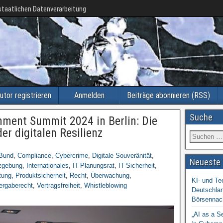
taatlichen Datenverarbeitung
utor registrieren
Anmelden
Beiträge abonnieren (RSS)
Suche
ment Summit 2024 in Berlin: Die
er digitalen Resilienz
Bund
,
Compliance
,
Cybercrime
,
Digitale Souveränität
,
Neueste 
zgebung
,
Internationales
,
IT-Planungsrat
,
IT-Sicherheit
,
tung
,
Produktsicherheit
,
Recht
,
Überwachung
,
KI- und Te
ergaberecht
,
Vertragsfreiheit
,
Whistleblowing
Deutschlan
Börsennac
„AI as a S