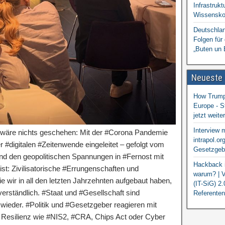
Infrastrukt
Wissensko
Deutschlan
Folgen für
„Buten un 
Neueste
How Trump 
Europe - S
jetzt weit
Interview 
ls wäre nichts geschehen: Mit der #Corona Pandemie
intrapol.or
r #digitalen #Zeitenwende eingeleitet – gefolgt vom
Gesetzgebu
und den geopolitischen Spannungen in #Fernost mit
Hackback i
st: Zivilisatorische #Errungenschaften und
warum? | V
e wir in all den letzten Jahrzehnten aufgebaut haben,
(IT-SiG) 2
erständlich. #Staat und #Gesellschaft sind
Referenten
 wieder. #Politik und #Gesetzgeber reagieren mit
e Resilienz wie #NIS2, #CRA, Chips Act oder Cyber