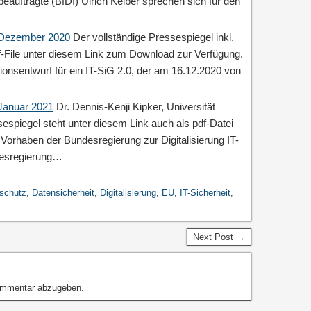
auftragte (BfDI) Ulrich Kelber sprechen sich für den
: Dezember 2020
Der vollständige Pressespiegel inkl.
df-File unter diesem Link zum Download zur Verfügung.
ionsentwurf für ein IT-SiG 2.0, der am 16.12.2020 von
 Januar 2021
Dr. Dennis-Kenji Kipker, Universität
espiegel steht unter diesem Link auch als pdf-Datei
orhaben der Bundesregierung zur Digitalisierung IT-
desregierung…
schutz
,
Datensicherheit
,
Digitalisierung
,
EU
,
IT-Sicherheit
,
Next Post →
ommentar abzugeben.