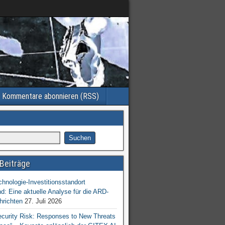
Kommentare abonnieren (RSS)
Beiträge
chnologie-Investitionsstandort
d: Eine aktuelle Analyse für die ARD-
hrichten
27. Juli 2026
ecurity Risk: Responses to New Threats