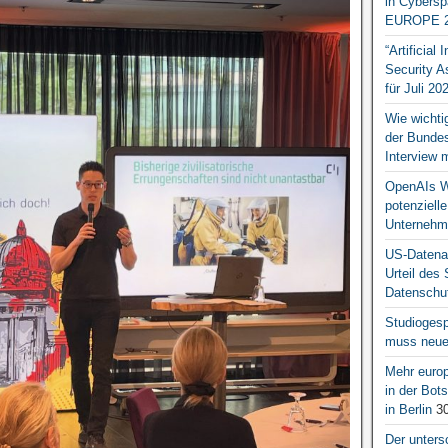
in Cybersp
EUROPE 2
“Artificial
Security A
für Juli 20
Wie wichti
der Bundesr
Interview 
OpenAIs We
potenziell
Unternehm
US-Datena
Urteil des
Datenschut
Studiogesp
muss neue 
Mehr europ
in der Bo
in Berlin
30
Der unters