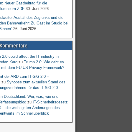
ur: Neuer Gastbeitrag für die
lumne im ZDF
30. Juni 2026
dweiter Ausfall des Zugfunks und die
 den Bahnverkehr: Zu Gast im Studio bei
Binnen“
26. Juni 2026
 Kommentare
2.0 could affect the IT industry in
tefan Karg
zu
Trump 2.0: Wie geht es
er mit dem EU-US-Privacy-Framework?
mit der ARD zum IT-SiG 2.0 –
g
zu
Synopse zum aktuellen Stand des
ngsverfahrens für das IT-SiG 2.0
n Deutschland: Wer, was, wie und
erfassungsblog
zu
IT-Sicherheitsgesetz
.0 – die wichtigsten Änderungen des
entwurfs im Schnellüberblick