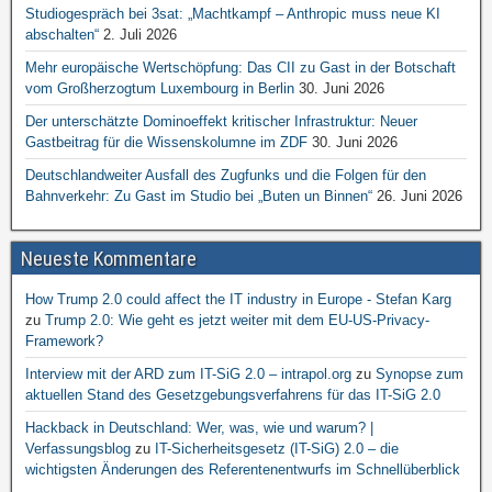
Studiogespräch bei 3sat: „Machtkampf – Anthropic muss neue KI
abschalten“
2. Juli 2026
Mehr europäische Wertschöpfung: Das CII zu Gast in der Botschaft
vom Großherzogtum Luxembourg in Berlin
30. Juni 2026
Der unterschätzte Dominoeffekt kritischer Infrastruktur: Neuer
Gastbeitrag für die Wissenskolumne im ZDF
30. Juni 2026
Deutschlandweiter Ausfall des Zugfunks und die Folgen für den
Bahnverkehr: Zu Gast im Studio bei „Buten un Binnen“
26. Juni 2026
Neueste Kommentare
How Trump 2.0 could affect the IT industry in Europe - Stefan Karg
zu
Trump 2.0: Wie geht es jetzt weiter mit dem EU-US-Privacy-
Framework?
Interview mit der ARD zum IT-SiG 2.0 – intrapol.org
zu
Synopse zum
aktuellen Stand des Gesetzgebungsverfahrens für das IT-SiG 2.0
Hackback in Deutschland: Wer, was, wie und warum? |
Verfassungsblog
zu
IT-Sicherheitsgesetz (IT-SiG) 2.0 – die
wichtigsten Änderungen des Referentenentwurfs im Schnellüberblick