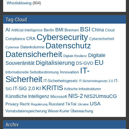
Whistleblowing
(804)
Tag-Cloud
BSI
AI
China
BMI
Berlin
Bremen
Artificial Intelligence
Cloud
Cybersecurity
CRA
Compliance
Cybersicherheit
Datenschutz
Datenkolumne
Cyberwar
Datensicherheit
Digitale
Digitale Resilienz
EU
Digitalisierung
Souveränität
DS-GVO
IT-
Innovation
Informationelle Selbstbestimmung
Sicherheit
IT-Sicherheitsgesetz
IT-
IT-Sicherheitsgesetz 2.0
KRITIS
KI
IT-SiG 2.0
SiG
Kritische Infrastrukturen
NIS-2
NIS2UmsuCG
Künstliche Intelligenz
Microsoft
USA
Privacy
Recht
TikTok
Russland
Regulierung
Ukraine
Vorratsdatenspeicherung
Weser-Kurier
Überwachung
Archiv