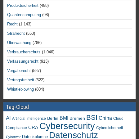
Produktsicherheit
(498)
Quantencomputing
(98)
Recht
(1.143)
Strafrecht
(550)
Überwachung
(786)
Verbraucherschutz
(1.046)
Verfassungsrecht
(913)
Vergaberecht
(587)
Vertragsfreiheit
(622)
Whistleblowing
(804)
Tag-Cloud
BSI
AI
China
BMI
Berlin
Bremen
Artificial Intelligence
Cloud
Cybersecurity
CRA
Compliance
Cybersicherheit
Datenschutz
Datenkolumne
Cyberwar