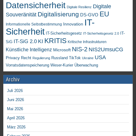
Datensicherheit
Digitale
Digitale Resilienz
EU
Digitalisierung
Souveränität
DS-GVO
IT-
Innovation
Informationelle Selbstbestimmung
Sicherheit
IT-Sicherheitsgesetz
IT-
IT-Sicherheitsgesetz 2.0
KRITIS
KI
IT-SiG 2.0
SiG
Kritische Infrastrukturen
NIS-2
NIS2UmsuCG
Künstliche Intelligenz
Microsoft
USA
Privacy
Recht
TikTok
Russland
Regulierung
Ukraine
Vorratsdatenspeicherung
Weser-Kurier
Überwachung
Archiv
Juli 2026
Juni 2026
Mai 2026
April 2026
März 2026