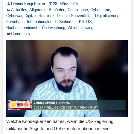
Dennis-Kenji Kipker
28. März 2025
Aktuelles
,
Allgemein
,
Behörden
,
Compliance
,
Cybercrime
,
Cyberwar
,
Digitale Resilienz
,
Digitale Souveränität
,
Digitalisierung
,
Forschung
,
Internationales
,
IT-Sicherheit
,
KRITIS
,
Nachrichtendienste
,
Überwachung
,
Whistleblowing
Comments
Welche Konsequenzen hat es, wenn die US-Regierung
militärische Angriffe und Geheiminformationen in einer