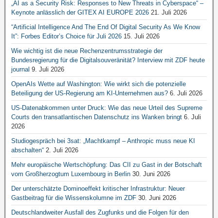
„AI as a Security Risk: Responses to New Threats in Cyberspace“ –
Keynote anlässlich der GITEX AI EUROPE 2026
21. Juli 2026
“Artificial Intelligence And The End Of Digital Security As We Know
It”: Forbes Editor’s Choice für Juli 2026
15. Juli 2026
Wie wichtig ist die neue Rechenzentrumsstrategie der
Bundesregierung für die Digitalsouveränität? Interview mit ZDF heute
journal
9. Juli 2026
OpenAIs Wette auf Washington: Wie wirkt sich die potenzielle
Beteiligung der US-Regierung am KI-Unternehmen aus?
6. Juli 2026
US-Datenabkommen unter Druck: Wie das neue Urteil des Supreme
Courts den transatlantischen Datenschutz ins Wanken bringt
6. Juli
2026
Studiogespräch bei 3sat: „Machtkampf – Anthropic muss neue KI
abschalten“
2. Juli 2026
Mehr europäische Wertschöpfung: Das CII zu Gast in der Botschaft
vom Großherzogtum Luxembourg in Berlin
30. Juni 2026
Der unterschätzte Dominoeffekt kritischer Infrastruktur: Neuer
Gastbeitrag für die Wissenskolumne im ZDF
30. Juni 2026
Deutschlandweiter Ausfall des Zugfunks und die Folgen für den