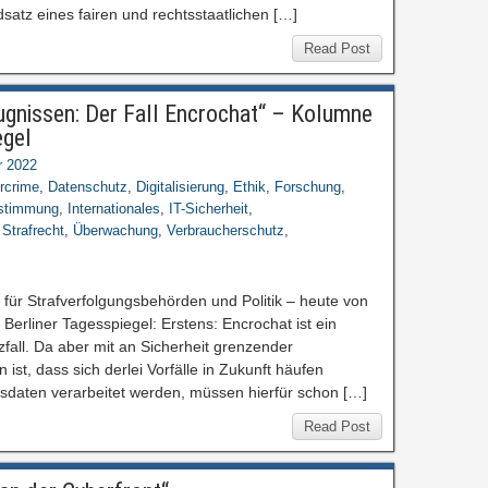
satz eines fairen und rechtsstaatlichen […]
Read Post
efugnissen: Der Fall Encrochat“ – Kolumne
egel
r 2022
rcrime
,
Datenschutz
,
Digitalisierung
,
Ethik
,
Forschung
,
estimmung
,
Internationales
,
IT-Sicherheit
,
,
Strafrecht
,
Überwachung
,
Verbraucherschutz
,
für Strafverfolgungsbehörden und Politik – heute von
Berliner Tagesspiegel: Erstens: Encrochat ist ein
zfall. Da aber mit an Sicherheit grenzender
st, dass sich derlei Vorfälle in Zukunft häufen
gsdaten verarbeitet werden, müssen hierfür schon […]
Read Post