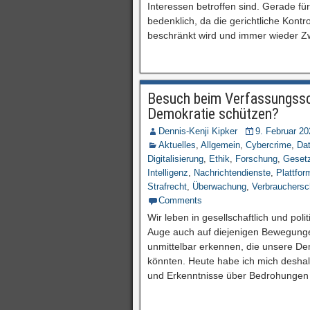
Interessen betroffen sind. Gerade fü
bedenklich, da die gerichtliche Kontro
beschränkt wird und immer wieder Zw
Besuch beim Verfassungssch
Demokratie schützen?
Dennis-Kenji Kipker
9. Februar 20
Aktuelles
,
Allgemein
,
Cybercrime
,
Da
Digitalisierung
,
Ethik
,
Forschung
,
Geset
Intelligenz
,
Nachrichtendienste
,
Plattfor
Strafrecht
,
Überwachung
,
Verbrauchersc
Comments
Wir leben in gesellschaftlich und pol
Auge auch auf diejenigen Bewegungen
unmittelbar erkennen, die unsere D
könnten. Heute habe ich mich desha
und Erkenntnisse über Bedrohungen 