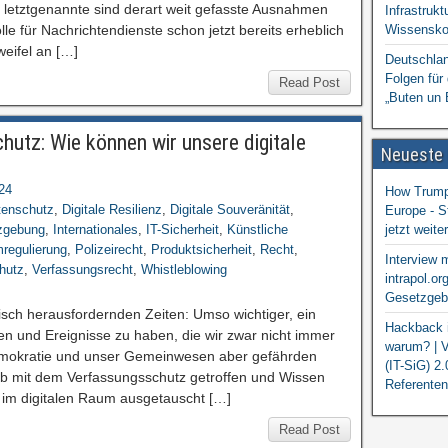
r letztgenannte sind derart weit gefasste Ausnahmen
Infrastrukt
lle für Nachrichtendienste schon jetzt bereits erheblich
Wissensko
eifel an […]
Deutschlan
Folgen für
Read Post
„Buten un 
utz: Wie können wir unsere digitale
Neueste
24
How Trump 
tenschutz
,
Digitale Resilienz
,
Digitale Souveränität
,
Europe - S
zgebung
,
Internationales
,
IT-Sicherheit
,
Künstliche
jetzt weit
mregulierung
,
Polizeirecht
,
Produktsicherheit
,
Recht
,
Interview 
hutz
,
Verfassungsrecht
,
Whistleblowing
intrapol.or
Gesetzgebu
itisch herausfordernden Zeiten: Umso wichtiger, ein
Hackback i
 und Ereignisse zu haben, die wir zwar nicht immer
warum? | V
emokratie und unser Gemeinwesen aber gefährden
(IT-SiG) 2
lb mit dem Verfassungsschutz getroffen und Wissen
Referenten
im digitalen Raum ausgetauscht […]
Read Post