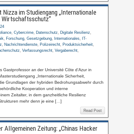
t Nizza im Studiengang „Internationale
d Wirtschaftsschutz“
024
liance
,
Cybercrime
,
Datenschutz
,
Digitale Resilienz
,
ik
,
Forschung
,
Gesetzgebung
,
Internationales
,
IT-
nz
,
Nachrichtendienste
,
Polizeirecht
,
Produktsicherheit
,
ucherschutz
,
Verfassungsrecht
,
Vergaberecht
,
ls Gastprofessor an der Université Côte d’Azur in
Masterstudiengang „Internationale Sicherheit,
“ die Grundlagen der hybriden Bedrohungsabwehr durch
behördliche Kooperation und interne
em Zeitalter, in dem ganzheitliche Resilienz
r Strukturen mehr denn je eine […]
Read Post
er Allgemeinen Zeitung: „Chinas Hacker