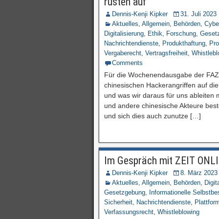
rüsten auf“
Dennis-Kenji Kipker
31. Juli 2023
Aktuelles
,
Allgemein
,
Behörden
,
Cybe
Digitalisierung
,
Ethik
,
Forschung
,
Geset
Nachrichtendienste
,
Produkthaftung
,
Pro
Vergaberecht
,
Vertragsfreiheit
,
Whistlebl
Comments
Für die Wochenendausgabe der FAZ h
chinesischen Hackerangriffen auf die
und was wir daraus für uns ableiten 
und andere chinesische Akteure bes
und sich dies auch zunutze […]
Im Gespräch mit ZEIT ONLIN
Dennis-Kenji Kipker
8. März 2023
Aktuelles
,
Allgemein
,
Behörden
,
Digit
Gesetzgebung
,
Informationelle Selbstb
Sicherheit
,
Nachrichtendienste
,
Plattfor
Verfassungsrecht
,
Whistleblowing