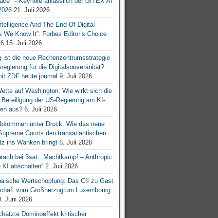
ace“ – Keynote anlässlich der GITEX AI
026
21. Juli 2026
 Intelligence And The End Of Digital
s We Know It”: Forbes Editor’s Choice
26
15. Juli 2026
g ist die neue Rechenzentrumsstrategie
egierung für die Digitalsouveränität?
mit ZDF heute journal
9. Juli 2026
tte auf Washington: Wie wirkt sich die
e Beteiligung der US-Regierung am KI-
en aus?
6. Juli 2026
bkommen unter Druck: Wie das neue
 Supreme Courts den transatlantischen
z ins Wanken bringt
6. Juli 2026
räch bei 3sat: „Machtkampf – Anthropic
KI abschalten“
2. Juli 2026
äische Wertschöpfung: Das CII zu Gast
tschaft vom Großherzogtum Luxembourg
. Juni 2026
chätzte Dominoeffekt kritischer