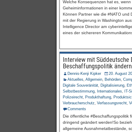
Welche Konsequenzen hat es, wenn di
Geheiminformationen in einer komme
Können Partner wie die #NATO und D
mit der Regierung in Washington aus
Intelligence Director am cyberintellig
eines der sichereren Kommunikations
Interview mit Süddeutsche D
Beschaffungspolitik änder
Dennis-Kenji Kipker
20. August 2
Aktuelles
,
Allgemein
,
Behörden
,
Comp
Digitale Souveränität
,
Digitalisierung
,
Eth
Selbstbestimmung
,
Internationales
,
IT-S
Polizeirecht
,
Produkthaftung
,
Produktsic
Verbraucherschutz
,
Verfassungsrecht
,
V
Comments
Die öffentliche #Beschaffungspoliti
dringend geändert werden!So bezieht
allgemeine Ausnahmetatbestände, sowe