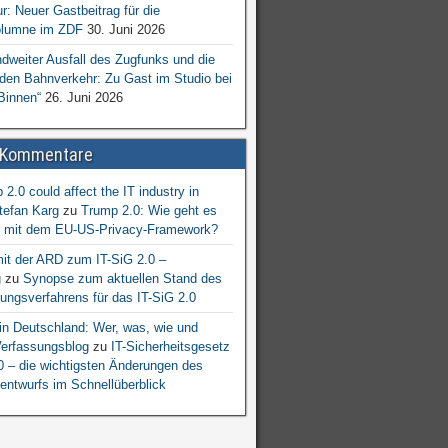
ur: Neuer Gastbeitrag für die
lumne im ZDF
30. Juni 2026
dweiter Ausfall des Zugfunks und die
 den Bahnverkehr: Zu Gast im Studio bei
Binnen“
26. Juni 2026
 Kommentare
2.0 could affect the IT industry in
tefan Karg
zu
Trump 2.0: Wie geht es
er mit dem EU-US-Privacy-Framework?
mit der ARD zum IT-SiG 2.0 –
g
zu
Synopse zum aktuellen Stand des
ngsverfahrens für das IT-SiG 2.0
n Deutschland: Wer, was, wie und
erfassungsblog
zu
IT-Sicherheitsgesetz
.0 – die wichtigsten Änderungen des
entwurfs im Schnellüberblick