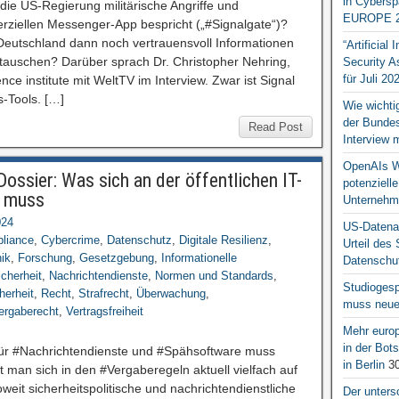
in Cybersp
e US-Regierung militärische Angriffe und
EUROPE 2
rziellen Messenger-App bespricht („#Signalgate“)?
eutschland dann noch vertrauensvoll Informationen
“Artificial
tauschen? Darüber sprach Dr. Christopher Nehring,
Security A
für Juli 20
ence institute mit WeltTV im Interview. Zwar ist Signal
-Tools. […]
Wie wichti
der Bundesr
Read Post
Interview 
OpenAIs We
ossier: Was sich an der öffentlichen IT-
potenziell
n muss
Unternehm
024
US-Datena
liance
,
Cybercrime
,
Datenschutz
,
Digitale Resilienz
,
Urteil des
ik
,
Forschung
,
Gesetzgebung
,
Informationelle
Datenschut
icherheit
,
Nachrichtendienste
,
Normen und Standards
,
Studiogesp
herheit
,
Recht
,
Strafrecht
,
Überwachung
,
muss neue 
ergaberecht
,
Vertragsfreiheit
Mehr europ
in der Bo
k für #Nachrichtendienste und #Spähsoftware muss
in Berlin
30
 man sich in den #Vergaberegeln aktuell vielfach auf
it sicherheitspolitische und nachrichtendienstliche
Der unters