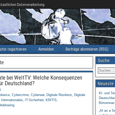
taatlichen Datenverarbeitung
utor registrieren
Anmelden
Beiträge abonnieren (RSS)
Suche
te
itute bei WeltTV: Welche Konsequenzen
für Deutschland?
Neueste 
5
KI- und Te
liance
,
Cybercrime
,
Cyberwar
,
Digitale Resilienz
,
Digitale
Deutschlan
,
Internationales
,
IT-Sicherheit
,
KRITIS
,
Börsennac
tleblowing
„AI as a S