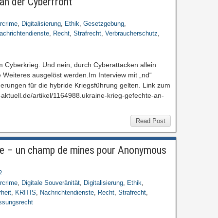
 an der Cyberfront“
rcrime
,
Digitalisierung
,
Ethik
,
Gesetzgebung
,
achrichtendienste
,
Recht
,
Strafrecht
,
Verbraucherschutz
,
im Cyberkrieg. Und nein, durch Cyberattacken allein
 Weiteres ausgelöst werden.Im Interview mit „nd“
rderungen für die hybride Kriegsführung gelten. Link zum
-aktuell.de/artikel/1164988.ukraine-krieg-gefechte-an-
Read Post
ine – un champ de mines pour Anonymous
2
rcrime
,
Digitale Souveränität
,
Digitalisierung
,
Ethik
,
rheit
,
KRITIS
,
Nachrichtendienste
,
Recht
,
Strafrecht
,
ssungsrecht