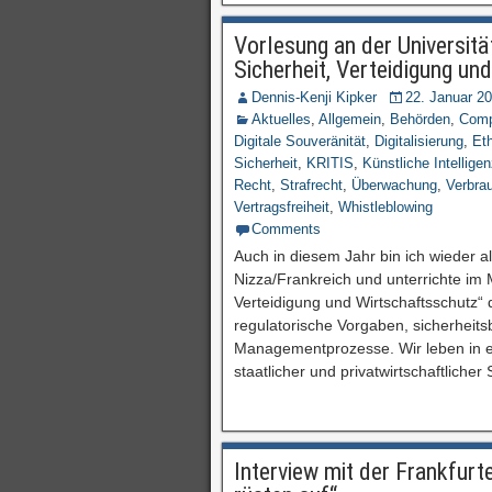
Vorlesung an der Universitä
Sicherheit, Verteidigung un
Dennis-Kenji Kipker
22. Januar 2
Aktuelles
,
Allgemein
,
Behörden
,
Comp
Digitale Souveränität
,
Digitalisierung
,
Eth
Sicherheit
,
KRITIS
,
Künstliche Intellige
Recht
,
Strafrecht
,
Überwachung
,
Verbra
Vertragsfreiheit
,
Whistleblowing
Comments
Auch in diesem Jahr bin ich wieder a
Nizza/Frankreich und unterrichte im 
Verteidigung und Wirtschaftsschutz
regulatorische Vorgaben, sicherheits
Managementprozesse. Wir leben in ein
staatlicher und privatwirtschaftliche
Interview mit der Frankfurt