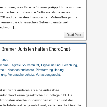
r gesponnen, was für eine Spionage-App TikTok wohl sein
nwahrscheinlich, dass die Software als gezieltes
t 2020 und den ersten Trump’schen Mutmaßungen hat
da kennen die chinesischen Geheimdienste viel
leichwohl […]
Read Post
: Bremer Juristen halten EncroChat-
r 2022
rcrime
,
Digitale Souveränität
,
Digitalisierung
,
Forschung
,
rheit
,
Nachrichtendienste
,
Plattformregulierung
,
hung
,
Verbraucherschutz
,
Verfassungsrecht
,
ist nichts anderes als eine anlasslose
utschland keine gesetzliche Grundlage gibt. Da
 die Rohdaten überhaupt gewonnen wurden und der
die Rohdatensätze gewährt wird, verletzen die Gerichte