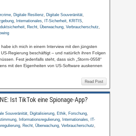
rcrime
,
Digitale Resilienz
,
Digitale Souveränität
,
zgebung
,
Internationales
,
IT-Sicherheit
,
KRITIS
,
duktsicherheit
,
Recht
,
Überwachung
,
Verbraucherschutz
,
owing
abe ich mich in einem Interview mit den jüngsten
 US-Regierung beschäftigt – und natürlich ihren Folgen
müssen. Fest jedenfalls steht, dass sich „Storm-0558“
tens mit den Eigenheiten von US-Software auskennen
Read Post
E: Ist TikTok eine Spionage-App?
ale Souveränität
,
Digitalisierung
,
Ethik
,
Forschung
,
estimmung
,
Informationsregulierung
,
Internationales
,
IT-
mregulierung
,
Recht
,
Überwachung
,
Verbraucherschutz
,