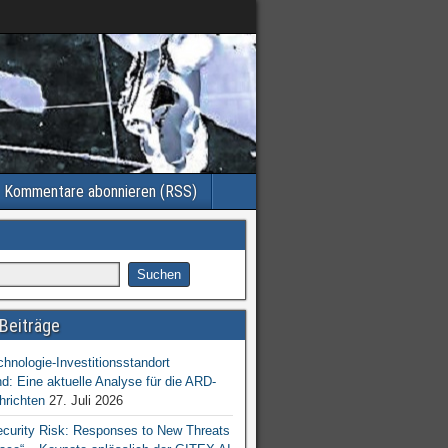
Kommentare abonnieren (RSS)
Beiträge
chnologie-Investitionsstandort
d: Eine aktuelle Analyse für die ARD-
hrichten
27. Juli 2026
ecurity Risk: Responses to New Threats