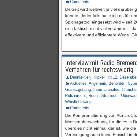
Comments
Derzeit wird weltweit ja viel darübe
könnte. Jedenfalls halte ich es für u
Spionagetool eingesetzt wird – sei
sich faktisch nicht viel verändert – 
effektivere und effizientere Wege. G
Interview mit Radio Bremen
Verfahren für rechtswidrig
Dennis-Kenji Kipker
12. Dezembe
Aktuelles
,
Allgemein
,
Behörden
,
Cybe
Gesetzgebung
,
Internationales
,
IT-Siche
Polizeirecht
,
Recht
,
Strafrecht
,
Überwac
Whistleblowing
Comments
Die Kompromittierung von #EncroChat 
Massenüberwachung, für die es in De
überdies nicht einmal klar ist, wie
Verteidigung auch keine Einsicht in 