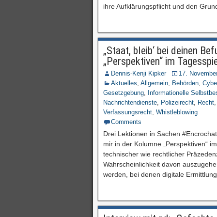
ihre Aufklärungspflicht und den Grund
„Staat, bleib‘ bei deinen B
„Perspektiven“ im Tagesspi
Dennis-Kenji Kipker
17. Novembe
Aktuelles
,
Allgemein
,
Behörden
,
Cybe
Gesetzgebung
,
Informationelle Selbstb
Nachrichtendienste
,
Polizeirecht
,
Recht
Verfassungsrecht
,
Whistleblowing
Comments
Drei Lektionen in Sachen #Encrochat 
mir in der Kolumne „Perspektiven“ im 
technischer wie rechtlicher Präzeden
Wahrscheinlichkeit davon auszugehen i
werden, bei denen digitale Ermittlun