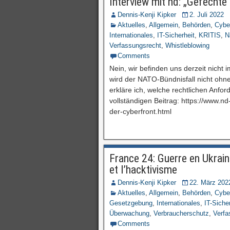
Interview mit nd: „Gefechte
Dennis-Kenji Kipker
2. Juli 2022
Aktuelles
,
Allgemein
,
Behörden
,
Cybe
Internationales
,
IT-Sicherheit
,
KRITIS
,
N
Verfassungsrecht
,
Whistleblowing
Comments
Nein, wir befinden uns derzeit nicht 
wird der NATO-Bündnisfall nicht ohne
erkläre ich, welche rechtlichen Anfo
vollständigen Beitrag: https://www.nd
der-cyberfront.html
France 24: Guerre en Ukra
et l’hacktivisme
Dennis-Kenji Kipker
22. März 202
Aktuelles
,
Allgemein
,
Behörden
,
Cybe
Gesetzgebung
,
Internationales
,
IT-Siche
Überwachung
,
Verbraucherschutz
,
Verfa
Comments