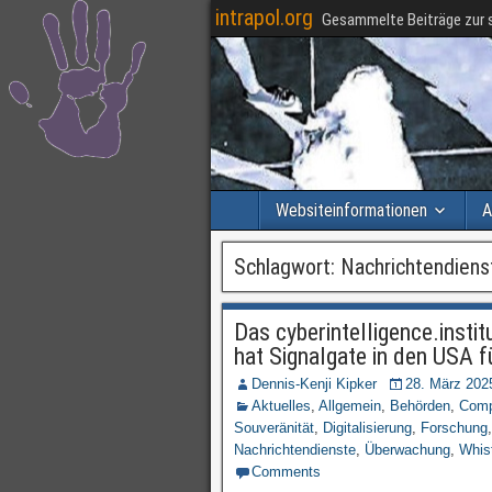
intrapol.org
Gesammelte Beiträge zur s
Websiteinformationen
A
Schlagwort:
Nachrichtendiens
Das cyberintelligence.inst
hat Signalgate in den USA 
Dennis-Kenji Kipker
28. März 202
Aktuelles
,
Allgemein
,
Behörden
,
Comp
Souveränität
,
Digitalisierung
,
Forschung
Nachrichtendienste
,
Überwachung
,
Whis
Comments