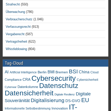
Strafrecht
(550)
Überwachung
(786)
Verbraucherschutz
(1.046)
Verfassungsrecht
(913)
Vergaberecht
(587)
Vertragsfreiheit
(622)
Whistleblowing
(804)
Tag-Cloud
BSI
AI
China
BMI
Berlin
Bremen
Artificial Intelligence
Cloud
Cybersecurity
CRA
Compliance
Cybersicherheit
Datenschutz
Datenkolumne
Cyberwar
Datensicherheit
Digitale
Digitale Resilienz
EU
Digitalisierung
Souveränität
DS-GVO
IT-
Innovation
Informationelle Selbstbestimmung