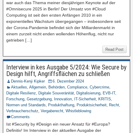
war auch das Thema meiner diesjährigen Keynote auf der
#Omnisecure 2025 in Berlin! Der Umsatz von #Cloud
Computing ist seit den ersten Anfängen 2010 in ein
exponentielles Wachstum übergegangen – insbesondere seit
der Corona-Pandemie befindet sich der Milliardenmarkt in
einem zurzeit nicht enden wollenden Höhenflug, nicht nur
getrieben […]
Read Post
Interview in kes Ausgabe 5/2024: Wie Secure by
Design hilft, Angriffsflächen zu schließen
Dennis-Kenji Kipker
6. Dezember 2024
Aktuelles
,
Allgemein
,
Behörden
,
Compliance
,
Cybercrime
,
Digitale Resilienz
,
Digitale Souveränität
,
Digitalisierung
,
EVB-IT
,
Forschung
,
Gesetzgebung
,
Innovation
,
IT-Sicherheit
,
KRITIS
,
Normen und Standards
,
Produkthaftung
,
Produktsicherheit
,
Recht
,
Verbraucherschutz
,
Vergaberecht
,
Whistleblowing
Comments
Ist #Security by #Design ein neuer Ansatz für #Europa?
Definitiv! Im Interview in der aktuellen Ausgabe der