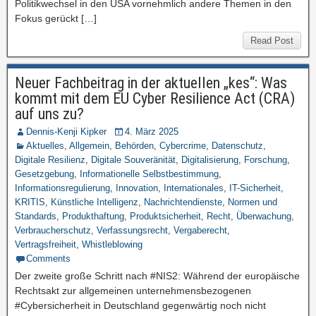
Politikwechsel in den USA vornehmlich andere Themen in den
Fokus gerückt […]
Read Post
Neuer Fachbeitrag in der aktuellen „kes“: Was
kommt mit dem EU Cyber Resilience Act (CRA)
auf uns zu?
Dennis-Kenji Kipker
4. März 2025
Aktuelles
,
Allgemein
,
Behörden
,
Cybercrime
,
Datenschutz
,
Digitale Resilienz
,
Digitale Souveränität
,
Digitalisierung
,
Forschung
,
Gesetzgebung
,
Informationelle Selbstbestimmung
,
Informationsregulierung
,
Innovation
,
Internationales
,
IT-Sicherheit
,
KRITIS
,
Künstliche Intelligenz
,
Nachrichtendienste
,
Normen und
Standards
,
Produkthaftung
,
Produktsicherheit
,
Recht
,
Überwachung
,
Verbraucherschutz
,
Verfassungsrecht
,
Vergaberecht
,
Vertragsfreiheit
,
Whistleblowing
Comments
Der zweite große Schritt nach #NIS2: Während der europäische
Rechtsakt zur allgemeinen unternehmensbezogenen
#Cybersicherheit in Deutschland gegenwärtig noch nicht