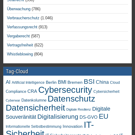
Überwachung
(786)
Verbraucherschutz
(1.046)
Verfassungsrecht
(913)
Vergaberecht
(587)
Vertragsfreiheit
(622)
Whistleblowing
(804)
Tag-Cloud
BSI
AI
China
BMI
Berlin
Bremen
Artificial Intelligence
Cloud
Cybersecurity
CRA
Compliance
Cybersicherheit
Datenschutz
Datenkolumne
Cyberwar
Datensicherheit
Digitale
Digitale Resilienz
EU
Digitalisierung
Souveränität
DS-GVO
IT-
Innovation
Informationelle Selbstbestimmung
Sicherheit