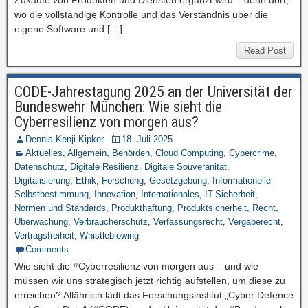
Zukäufe von Produkten und Diensten ergänzt wird – denn dort,
wo die vollständige Kontrolle und das Verständnis über die
eigene Software und […]
Read Post
CODE-Jahrestagung 2025 an der Universität der
Bundeswehr München: Wie sieht die
Cyberresilienz von morgen aus?
Dennis-Kenji Kipker
18. Juli 2025
Aktuelles
,
Allgemein
,
Behörden
,
Cloud Computing
,
Cybercrime
,
Datenschutz
,
Digitale Resilienz
,
Digitale Souveränität
,
Digitalisierung
,
Ethik
,
Forschung
,
Gesetzgebung
,
Informationelle
Selbstbestimmung
,
Innovation
,
Internationales
,
IT-Sicherheit
,
Normen und Standards
,
Produkthaftung
,
Produktsicherheit
,
Recht
,
Überwachung
,
Verbraucherschutz
,
Verfassungsrecht
,
Vergaberecht
,
Vertragsfreiheit
,
Whistleblowing
Comments
Wie sieht die #Cyberresilienz von morgen aus – und wie
müssen wir uns strategisch jetzt richtig aufstellen, um diese zu
erreichen? Allährlich lädt das Forschungsinstitut „Cyber Defence