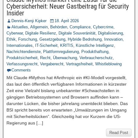
Cybersicherheit: Neuer Gastbeitrag für Security
Insider
Dennis-Kenji Kipker
18. April 2026
Aktuelles
,
Allgemein
,
Behörden
,
Compliance
,
Cybercrime
,
Cyberwar
,
Digitale Resilienz
,
Digitale Souveränität
,
Digitalisierung
,
Ethik
,
Forschung
,
Gesetzgebung
,
Hybride Bedrohung
,
Innovation
,
Internationales
,
IT-Sicherheit
,
KRITIS
,
Künstliche Intelligenz
,
Nachrichtendienste
,
Plattformregulierung
,
Produkthaftung
,
Produktsicherheit
,
Recht
,
Überwachung
,
Verbraucherschutz
,
Verfassungsrecht
,
Vergaberecht
,
Vertragsfreiheit
,
Whistleblowing
Comments
Mit Claude #Mythos hat #Anthropic ein #KI-Modell vorgestellt,
das laut den öffentlich verfügbaren Informationen in kürzester
Zeit eine Vielzahl bislang unbekannter #Schwachstellen in
gängigen Betriebssystemen und Browsern auffinden kann –
darunter Lücken, die bisher jahrelang unentdeckt blieben. Das
BSI spricht bereits von erwarteten „Umwälzungen im Umgang
mit Sicherheitslücken“. Gleichzeitig hat vor Kurzem die US-
Regierung aus […]
Read Post