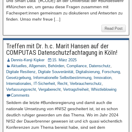
und Smart Data“ (#CODE) an der Universität der #Bundeswehr
#München ein, um genau diese Fragen zusammen mit
Fachexpert:innen gemeinsam zu diskutieren und Antworten zu
finden. Umso mehr freue […]
Read Post
Treffen mit Dr. h.c. Marit Hansen auf der
COMPUTAS Datenschutzfachtagung in Köln!
Dennis-Kenji Kipker
15. März 2025
Aktuelles
,
Allgemein
,
Behörden
,
Compliance
,
Datenschutz
,
Digitale Resilienz
,
Digitale Souveränität
,
Digitalisierung
,
Forschung
,
Gesetzgebung
,
Informationelle Selbstbestimmung
,
Innovation
,
Internationales
,
IT-Sicherheit
,
Recht
,
Verbraucherschutz
,
Verfassungsrecht
,
Vergaberecht
,
Vertragsfreiheit
,
Whistleblowing
Comments
Seitdem die letzte #Bundesregierung und damit auch die
nationale Umsetzung von #NIS2 gescheitert ist, ist es schon
deutlich ruhiger geworden um das Thema. Wo im Jahr 2024
NIS2 der Dauerbrenner gewesen ist und ich quasi wöchentlich
Konferenzen zum Thema bereist habe, sind seit dem