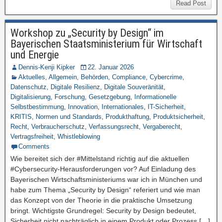
Read Post
Workshop zu „Security by Design“ im
Bayerischen Staatsministerium für Wirtschaft
und Energie
Dennis-Kenji Kipker
22. Januar 2026
Aktuelles
,
Allgemein
,
Behörden
,
Compliance
,
Cybercrime
,
Datenschutz
,
Digitale Resilienz
,
Digitale Souveränität
,
Digitalisierung
,
Forschung
,
Gesetzgebung
,
Informationelle
Selbstbestimmung
,
Innovation
,
Internationales
,
IT-Sicherheit
,
KRITIS
,
Normen und Standards
,
Produkthaftung
,
Produktsicherheit
,
Recht
,
Verbraucherschutz
,
Verfassungsrecht
,
Vergaberecht
,
Vertragsfreiheit
,
Whistleblowing
Comments
Wie bereitet sich der #Mittelstand richtig auf die aktuellen
#Cybersecurity-Herausforderungen vor? Auf Einladung des
Bayerischen Wirtschaftsministeriums war ich in München und
habe zum Thema „Security by Design“ referiert und wie man
das Konzept von der Theorie in die praktische Umsetzung
bringt. Wichtigste Grundregel: Security by Design bedeutet,
Sicherheit nicht nachträglich in einem Produkt oder Prozess […]