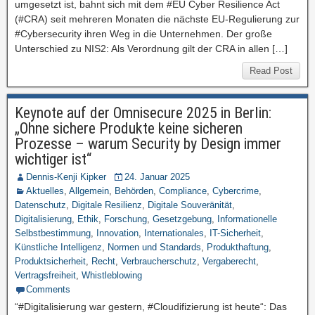
umgesetzt ist, bahnt sich mit dem #EU Cyber Resilience Act
(#CRA) seit mehreren Monaten die nächste EU-Regulierung zur
#Cybersecurity ihren Weg in die Unternehmen. Der große
Unterschied zu NIS2: Als Verordnung gilt der CRA in allen […]
Read Post
Keynote auf der Omnisecure 2025 in Berlin:
„Ohne sichere Produkte keine sicheren
Prozesse – warum Security by Design immer
wichtiger ist“
Dennis-Kenji Kipker
24. Januar 2025
Aktuelles
,
Allgemein
,
Behörden
,
Compliance
,
Cybercrime
,
Datenschutz
,
Digitale Resilienz
,
Digitale Souveränität
,
Digitalisierung
,
Ethik
,
Forschung
,
Gesetzgebung
,
Informationelle
Selbstbestimmung
,
Innovation
,
Internationales
,
IT-Sicherheit
,
Künstliche Intelligenz
,
Normen und Standards
,
Produkthaftung
,
Produktsicherheit
,
Recht
,
Verbraucherschutz
,
Vergaberecht
,
Vertragsfreiheit
,
Whistleblowing
Comments
“#Digitalisierung war gestern, #Cloudifizierung ist heute“: Das