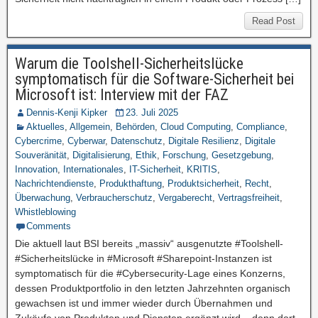
Read Post
Warum die Toolshell-Sicherheitslücke
symptomatisch für die Software-Sicherheit bei
Microsoft ist: Interview mit der FAZ
Dennis-Kenji Kipker
23. Juli 2025
Aktuelles
,
Allgemein
,
Behörden
,
Cloud Computing
,
Compliance
,
Cybercrime
,
Cyberwar
,
Datenschutz
,
Digitale Resilienz
,
Digitale
Souveränität
,
Digitalisierung
,
Ethik
,
Forschung
,
Gesetzgebung
,
Innovation
,
Internationales
,
IT-Sicherheit
,
KRITIS
,
Nachrichtendienste
,
Produkthaftung
,
Produktsicherheit
,
Recht
,
Überwachung
,
Verbraucherschutz
,
Vergaberecht
,
Vertragsfreiheit
,
Whistleblowing
Comments
Die aktuell laut BSI bereits „massiv“ ausgenutzte #Toolshell-
#Sicherheitslücke in #Microsoft #Sharepoint-Instanzen ist
symptomatisch für die #Cybersecurity-Lage eines Konzerns,
dessen Produktportfolio in den letzten Jahrzehnten organisch
gewachsen ist und immer wieder durch Übernahmen und