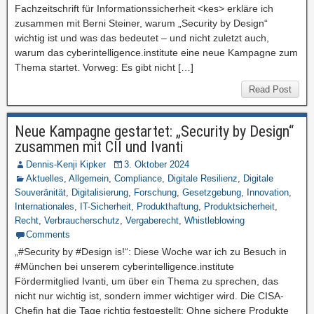
Fachzeitschrift für Informationssicherheit <kes> erkläre ich
zusammen mit Berni Steiner, warum „Security by Design“
wichtig ist und was das bedeutet – und nicht zuletzt auch,
warum das cyberintelligence.institute eine neue Kampagne zum
Thema startet. Vorweg: Es gibt nicht […]
Read Post
Neue Kampagne gestartet: „Security by Design“
zusammen mit CII und Ivanti
Dennis-Kenji Kipker
3. Oktober 2024
Aktuelles
,
Allgemein
,
Compliance
,
Digitale Resilienz
,
Digitale
Souveränität
,
Digitalisierung
,
Forschung
,
Gesetzgebung
,
Innovation
,
Internationales
,
IT-Sicherheit
,
Produkthaftung
,
Produktsicherheit
,
Recht
,
Verbraucherschutz
,
Vergaberecht
,
Whistleblowing
Comments
„#Security by #Design is!“: Diese Woche war ich zu Besuch in
#München bei unserem cyberintelligence.institute
Fördermitglied Ivanti, um über ein Thema zu sprechen, das
nicht nur wichtig ist, sondern immer wichtiger wird. Die CISA-
Chefin hat die Tage richtig festgestellt: Ohne sichere Produkte