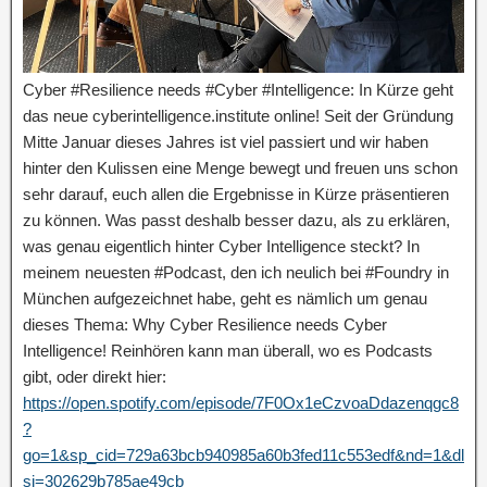
Cyber #Resilience needs #Cyber #Intelligence: In Kürze geht
das neue cyberintelligence.institute online! Seit der Gründung
Mitte Januar dieses Jahres ist viel passiert und wir haben
hinter den Kulissen eine Menge bewegt und freuen uns schon
sehr darauf, euch allen die Ergebnisse in Kürze präsentieren
zu können. Was passt deshalb besser dazu, als zu erklären,
was genau eigentlich hinter Cyber Intelligence steckt? In
meinem neuesten #Podcast, den ich neulich bei #Foundry in
München aufgezeichnet habe, geht es nämlich um genau
dieses Thema: Why Cyber Resilience needs Cyber
Intelligence! Reinhören kann man überall, wo es Podcasts
gibt, oder direkt hier:
https://open.spotify.com/episode/7F0Ox1eCzvoaDdazenqgc8
?
go=1&sp_cid=729a63bcb940985a60b3fed11c553edf&nd=1&dl
si=302629b785ae49cb