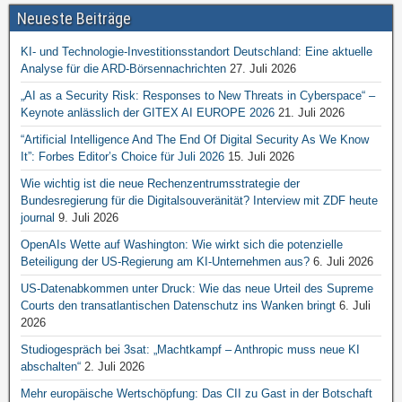
Neueste Beiträge
KI- und Technologie-Investitionsstandort Deutschland: Eine aktuelle
Analyse für die ARD-Börsennachrichten
27. Juli 2026
„AI as a Security Risk: Responses to New Threats in Cyberspace“ –
Keynote anlässlich der GITEX AI EUROPE 2026
21. Juli 2026
“Artificial Intelligence And The End Of Digital Security As We Know
It”: Forbes Editor’s Choice für Juli 2026
15. Juli 2026
Wie wichtig ist die neue Rechenzentrumsstrategie der
Bundesregierung für die Digitalsouveränität? Interview mit ZDF heute
journal
9. Juli 2026
OpenAIs Wette auf Washington: Wie wirkt sich die potenzielle
Beteiligung der US-Regierung am KI-Unternehmen aus?
6. Juli 2026
US-Datenabkommen unter Druck: Wie das neue Urteil des Supreme
Courts den transatlantischen Datenschutz ins Wanken bringt
6. Juli
2026
Studiogespräch bei 3sat: „Machtkampf – Anthropic muss neue KI
abschalten“
2. Juli 2026
Mehr europäische Wertschöpfung: Das CII zu Gast in der Botschaft