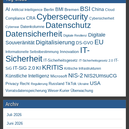
BSI
AI
China
BMI
Berlin
Bremen
Artificial Intelligence
Cloud
Cybersecurity
CRA
Compliance
Cybersicherheit
Datenschutz
Datenkolumne
Cyberwar
Datensicherheit
Digitale
Digitale Resilienz
EU
Digitalisierung
Souveränität
DS-GVO
IT-
Innovation
Informationelle Selbstbestimmung
Sicherheit
IT-Sicherheitsgesetz
IT-
IT-Sicherheitsgesetz 2.0
KRITIS
KI
IT-SiG 2.0
SiG
Kritische Infrastrukturen
NIS-2
NIS2UmsuCG
Künstliche Intelligenz
Microsoft
USA
Privacy
Recht
TikTok
Russland
Regulierung
Ukraine
Vorratsdatenspeicherung
Weser-Kurier
Überwachung
Archiv
Juli 2026
Juni 2026