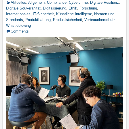
Aktuelles
,
Allgemein
,
Compliance
,
Cybercrime
,
Digitale Resilienz
,
Digitale Souveränität
,
Digitalisierung
,
Ethik
,
Forschung
,
Internationales
,
IT-Sicherheit
,
Künstliche Intelligenz
,
Normen und
Standards
,
Produkthaftung
,
Produktsicherheit
,
Verbraucherschutz
,
Whistleblowing
Comments