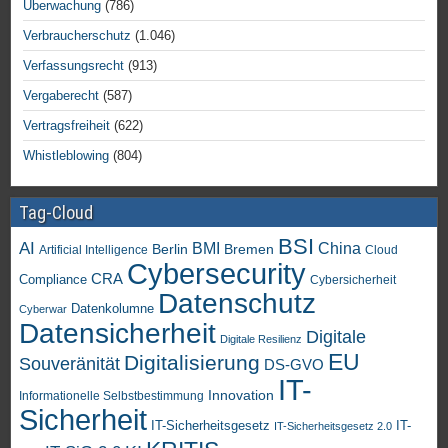
Überwachung
(786)
Verbraucherschutz
(1.046)
Verfassungsrecht
(913)
Vergaberecht
(587)
Vertragsfreiheit
(622)
Whistleblowing
(804)
Tag-Cloud
BSI
AI
China
BMI
Berlin
Bremen
Artificial Intelligence
Cloud
Cybersecurity
CRA
Compliance
Cybersicherheit
Datenschutz
Datenkolumne
Cyberwar
Datensicherheit
Digitale
Digitale Resilienz
EU
Digitalisierung
Souveränität
DS-GVO
IT-
Innovation
Informationelle Selbstbestimmung
Sicherheit
IT-Sicherheitsgesetz
IT-
IT-Sicherheitsgesetz 2.0