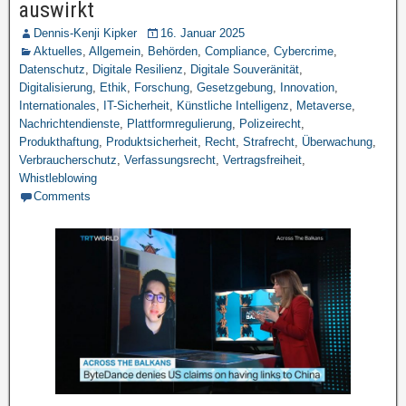
auswirkt
Dennis-Kenji Kipker
16. Januar 2025
Aktuelles
,
Allgemein
,
Behörden
,
Compliance
,
Cybercrime
,
Datenschutz
,
Digitale Resilienz
,
Digitale Souveränität
,
Digitalisierung
,
Ethik
,
Forschung
,
Gesetzgebung
,
Innovation
,
Internationales
,
IT-Sicherheit
,
Künstliche Intelligenz
,
Metaverse
,
Nachrichtendienste
,
Plattformregulierung
,
Polizeirecht
,
Produkthaftung
,
Produktsicherheit
,
Recht
,
Strafrecht
,
Überwachung
,
Verbraucherschutz
,
Verfassungsrecht
,
Vertragsfreiheit
,
Whistleblowing
Comments