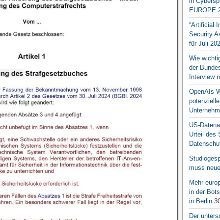
in Cybersp
EUROPE 2
“Artificial
Security A
für Juli 20
Wie wichti
der Bundesr
Interview 
OpenAIs We
potenziell
Unternehm
US-Datena
Urteil des
Datenschut
Studiogesp
muss neue 
Mehr europ
in der Bo
in Berlin
30
Der unters