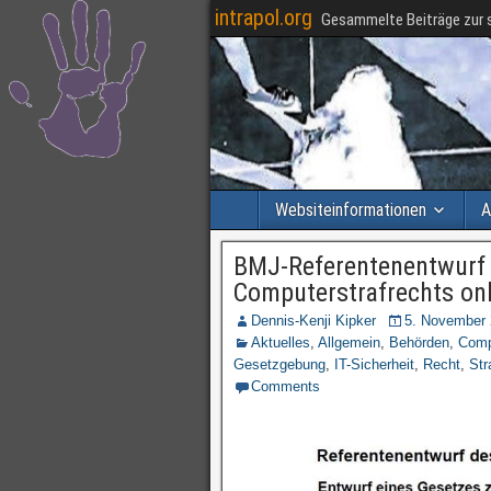
intrapol.org
Gesammelte Beiträge zur s
Websiteinformationen
A
BMJ-Referentenentwurf 
Computerstrafrechts on
Dennis-Kenji Kipker
5. November
Aktuelles
,
Allgemein
,
Behörden
,
Comp
Gesetzgebung
,
IT-Sicherheit
,
Recht
,
Str
Comments