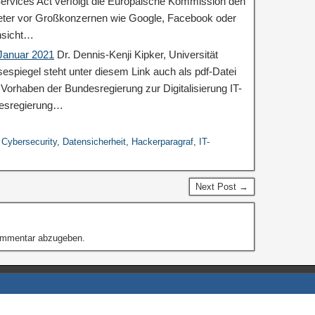
ervices Act verfolgt die Europäische Kommission den
ieter vor Großkonzernen wie Google, Facebook oder
nsicht…
 Januar 2021
Dr. Dennis-Kenji Kipker, Universität
espiegel steht unter diesem Link auch als pdf-Datei
orhaben der Bundesregierung zur Digitalisierung IT-
desregierung…
,
Cybersecurity
,
Datensicherheit
,
Hackerparagraf
,
IT-
Next Post →
ommentar abzugeben.