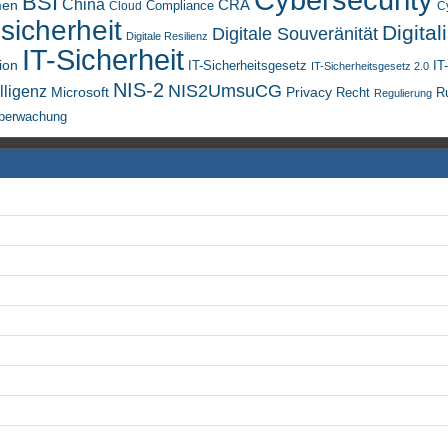
BSI
China
men
CRA
Compliance
Cloud
C
sicherheit
Digital
Digitale Souveränität
Digitale Resilienz
IT-Sicherheit
ion
IT-Sicherheitsgesetz
IT
IT-Sicherheitsgesetz 2.0
NIS-2
NIS2UmsuCG
lligenz
Microsoft
Privacy
Recht
R
Regulierung
berwachung