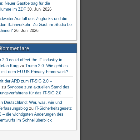
ur: Neuer Gastbeitrag für die
lumne im ZDF
30. Juni 2026
dweiter Ausfall des Zugfunks und die
 den Bahnverkehr: Zu Gast im Studio bei
Binnen“
26. Juni 2026
 Kommentare
2.0 could affect the IT industry in
tefan Karg
zu
Trump 2.0: Wie geht es
er mit dem EU-US-Privacy-Framework?
mit der ARD zum IT-SiG 2.0 –
g
zu
Synopse zum aktuellen Stand des
ngsverfahrens für das IT-SiG 2.0
n Deutschland: Wer, was, wie und
erfassungsblog
zu
IT-Sicherheitsgesetz
.0 – die wichtigsten Änderungen des
entwurfs im Schnellüberblick