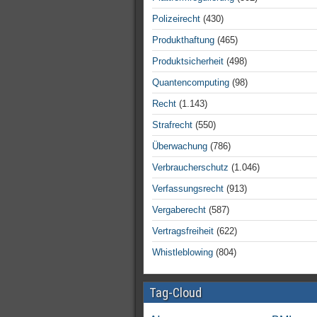
Polizeirecht
(430)
Produkthaftung
(465)
Produktsicherheit
(498)
Quantencomputing
(98)
Recht
(1.143)
Strafrecht
(550)
Überwachung
(786)
Verbraucherschutz
(1.046)
Verfassungsrecht
(913)
Vergaberecht
(587)
Vertragsfreiheit
(622)
Whistleblowing
(804)
Tag-Cloud