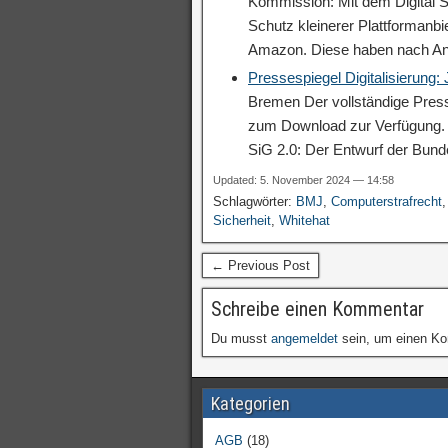
Kommission: Mit dem Digital S
Schutz kleinerer Plattformanb
Amazon. Diese haben nach A
Pressespiegel Digitalisierung:
Bremen Der vollständige Press
zum Download zur Verfügung. V
SiG 2.0: Der Entwurf der Bun
Updated: 5. November 2024 — 14:58
Schlagwörter:
BMJ
,
Computerstrafrecht
Sicherheit
,
Whitehat
← Previous Post
Schreibe einen Kommentar
Du musst
angemeldet
sein, um einen K
Kategorien
AGB
(18)