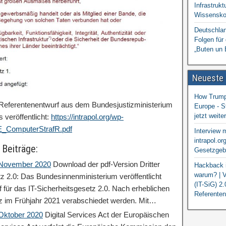
Infrastrukt
Wissensko
Deutschlan
Folgen für
„Buten un 
Neueste
How Trump 
e Referentenentwurf aus dem Bundesjustizministerium
Europe - S
jetzt weit
 veröffentlicht:
https://intrapol.org/wp-
E_ComputerStrafR.pdf
Interview 
intrapol.or
 Beiträge:
Gesetzgebu
: November 2020
Download der pdf-Version Dritter
Hackback i
warum? | V
tz 2.0: Das Bundesinnenministerium veröffentlicht
(IT-SiG) 2
 für das IT-Sicherheitsgesetz 2.0. Nach erheblichen
Referenten
z im Frühjahr 2021 verabschiedet werden. Mit…
 Oktober 2020
Digital Services Act der Europäischen