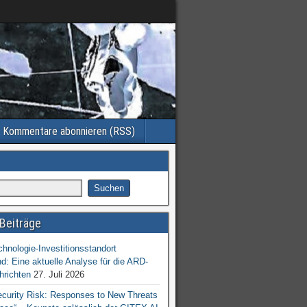
Kommentare abonnieren (RSS)
Beiträge
chnologie-Investitionsstandort
d: Eine aktuelle Analyse für die ARD-
hrichten
27. Juli 2026
ecurity Risk: Responses to New Threats