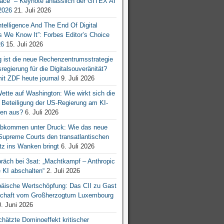
ace“ – Keynote anlässlich der GITEX AI
026
21. Juli 2026
 Intelligence And The End Of Digital
s We Know It”: Forbes Editor’s Choice
26
15. Juli 2026
g ist die neue Rechenzentrumsstrategie
egierung für die Digitalsouveränität?
mit ZDF heute journal
9. Juli 2026
tte auf Washington: Wie wirkt sich die
e Beteiligung der US-Regierung am KI-
en aus?
6. Juli 2026
bkommen unter Druck: Wie das neue
 Supreme Courts den transatlantischen
z ins Wanken bringt
6. Juli 2026
räch bei 3sat: „Machtkampf – Anthropic
KI abschalten“
2. Juli 2026
äische Wertschöpfung: Das CII zu Gast
tschaft vom Großherzogtum Luxembourg
. Juni 2026
chätzte Dominoeffekt kritischer