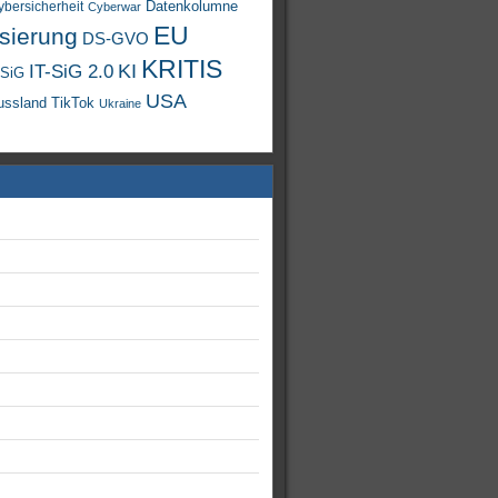
Datenkolumne
ybersicherheit
Cyberwar
EU
isierung
DS-GVO
KRITIS
KI
IT-SiG 2.0
-SiG
USA
TikTok
ussland
Ukraine