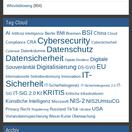
Whistleblowing
(804)
Tag-Cloud
BSI
AI
China
BMI
Berlin
Bremen
Artificial Intelligence
Cloud
Cybersecurity
CRA
Compliance
Cybersicherheit
Datenschutz
Datenkolumne
Cyberwar
Datensicherheit
Digitale
Digitale Resilienz
EU
Digitalisierung
Souveränität
DS-GVO
IT-
Innovation
Informationelle Selbstbestimmung
Sicherheit
IT-Sicherheitsgesetz
IT-
IT-Sicherheitsgesetz 2.0
KRITIS
KI
IT-SiG 2.0
SiG
Kritische Infrastrukturen
NIS-2
NIS2UmsuCG
Künstliche Intelligenz
Microsoft
USA
Privacy
Recht
TikTok
Russland
Regulierung
Ukraine
Vorratsdatenspeicherung
Weser-Kurier
Überwachung
Archiv