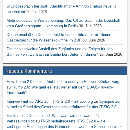
Studiogespräch bei 3sat: „Machtkampf – Anthropic muss neue KI
abschalten“
2. Juli 2026
Mehr europäische Wertschöpfung: Das CII zu Gast in der Botschaft
vom Großherzogtum Luxembourg in Berlin
30. Juni 2026
Der unterschätzte Dominoeffekt kritischer Infrastruktur: Neuer
Gastbeitrag für die Wissenskolumne im ZDF
30. Juni 2026
Deutschlandweiter Ausfall des Zugfunks und die Folgen für den
Bahnverkehr: Zu Gast im Studio bei „Buten un Binnen“
26. Juni 2026
Neueste Kommentare
How Trump 2.0 could affect the IT industry in Europe - Stefan Karg
zu
Trump 2.0: Wie geht es jetzt weiter mit dem EU-US-Privacy-
Framework?
Interview mit der ARD zum IT-SiG 2.0 – intrapol.org
zu
Synopse zum
aktuellen Stand des Gesetzgebungsverfahrens für das IT-SiG 2.0
Hackback in Deutschland: Wer, was, wie und warum? |
Verfassungsblog
zu
IT-Sicherheitsgesetz (IT-SiG) 2.0 – die
wichtigsten Änderungen des Referentenentwurfs im Schnellüberblick