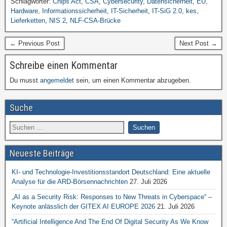
Schlagwörter:
Chips Act
,
CSA
,
Cybersecurity
,
Datensicherheit
,
EU
,
Hardware
,
Informationssicherheit
,
IT-Sicherheit
,
IT-SiG 2.0
,
kes
,
Lieferketten
,
NIS 2
,
NLF-CSA-Brücke
← Previous Post
Next Post →
Schreibe einen Kommentar
Du musst
angemeldet
sein, um einen Kommentar abzugeben.
Suche
Neueste Beiträge
KI- und Technologie-Investitionsstandort Deutschland: Eine aktuelle
Analyse für die ARD-Börsennachrichten
27. Juli 2026
„AI as a Security Risk: Responses to New Threats in Cyberspace“ –
Keynote anlässlich der GITEX AI EUROPE 2026
21. Juli 2026
“Artificial Intelligence And The End Of Digital Security As We Know