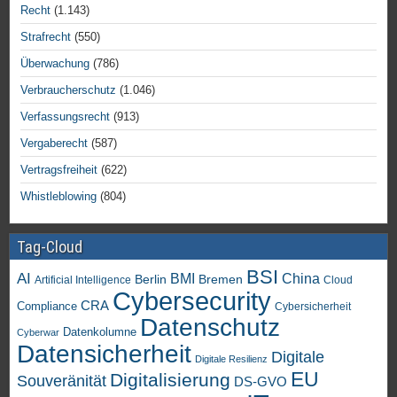
Recht
(1.143)
Strafrecht
(550)
Überwachung
(786)
Verbraucherschutz
(1.046)
Verfassungsrecht
(913)
Vergaberecht
(587)
Vertragsfreiheit
(622)
Whistleblowing
(804)
Tag-Cloud
BSI
AI
China
BMI
Berlin
Bremen
Artificial Intelligence
Cloud
Cybersecurity
CRA
Compliance
Cybersicherheit
Datenschutz
Datenkolumne
Cyberwar
Datensicherheit
Digitale
Digitale Resilienz
EU
Digitalisierung
Souveränität
DS-GVO