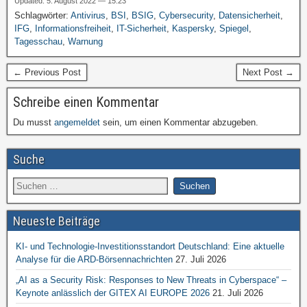
Updated: 5. August 2022 — 15:23
Schlagwörter:
Antivirus
,
BSI
,
BSIG
,
Cybersecurity
,
Datensicherheit
,
IFG
,
Informationsfreiheit
,
IT-Sicherheit
,
Kaspersky
,
Spiegel
,
Tagesschau
,
Warnung
← Previous Post
Next Post →
Schreibe einen Kommentar
Du musst
angemeldet
sein, um einen Kommentar abzugeben.
Suche
Neueste Beiträge
KI- und Technologie-Investitionsstandort Deutschland: Eine aktuelle
Analyse für die ARD-Börsennachrichten
27. Juli 2026
„AI as a Security Risk: Responses to New Threats in Cyberspace“ –
Keynote anlässlich der GITEX AI EUROPE 2026
21. Juli 2026