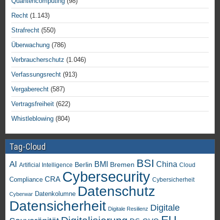
Quantencomputing
(98)
Recht
(1.143)
Strafrecht
(550)
Überwachung
(786)
Verbraucherschutz
(1.046)
Verfassungsrecht
(913)
Vergaberecht
(587)
Vertragsfreiheit
(622)
Whistleblowing
(804)
Tag-Cloud
BSI
AI
China
BMI
Berlin
Bremen
Artificial Intelligence
Cloud
Cybersecurity
CRA
Compliance
Cybersicherheit
Datenschutz
Datenkolumne
Cyberwar
Datensicherheit
Digitale
Digitale Resilienz