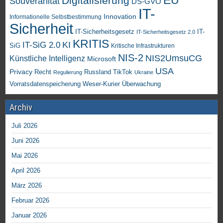
EU
Digitalisierung
Souveränität
DS-GVO
IT-
Innovation
Informationelle Selbstbestimmung
Sicherheit
IT-Sicherheitsgesetz
IT-
IT-Sicherheitsgesetz 2.0
KRITIS
KI
IT-SiG 2.0
SiG
Kritische Infrastrukturen
NIS-2
NIS2UmsuCG
Künstliche Intelligenz
Microsoft
USA
Privacy
Recht
TikTok
Russland
Regulierung
Ukraine
Vorratsdatenspeicherung
Weser-Kurier
Überwachung
Archiv
Juli 2026
Juni 2026
Mai 2026
April 2026
März 2026
Februar 2026
Januar 2026