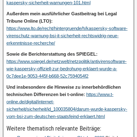
kaspersky-sicherheit-warnungen-101.html
Außerdem mein ausführlicher Gastbeitrag bei Legal
Tribune Online (LTO):
https://www.lto.de/recht/hintergruende/h/kaspersky-software-
virenschutz-warnung-bsi-it-sicherheit-rechtswidrig-neue-
erkenntnisse-recherche/
Sowie die Berichterstattung des SPIEGEL:
https://www.spiegel.de/netzwelt/netzpolitik/antivirensoftware-
wie-kaspersky-offiziell-zur-bedrohung-erklaert-wurde-a-
0c7dee1e-9053-445f-b668-52c7594054f2
Und insbesondere die Hinweise zu innerbehördlichen
technischen Differenzen bei t-online:
https://www.t-
online.de/digital/internet-
sicherheit/sicherheit/id_100035804/darum-wurde-kaspersky-
vom-bsi-zum-deutschen-staatsfeind-erklaert.html
Weitere thematisch relevante Beiträge: