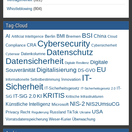
Whistleblowing
(804)
Tag-Cloud
BSI
AI
China
BMI
Berlin
Bremen
Artificial Intelligence
Cloud
Cybersecurity
CRA
Compliance
Cybersicherheit
Datenschutz
Datenkolumne
Cyberwar
Datensicherheit
Digitale
Digitale Resilienz
EU
Digitalisierung
Souveränität
DS-GVO
IT-
Innovation
Informationelle Selbstbestimmung
Sicherheit
IT-Sicherheitsgesetz
IT-
IT-Sicherheitsgesetz 2.0
KRITIS
KI
IT-SiG 2.0
SiG
Kritische Infrastrukturen
NIS-2
NIS2UmsuCG
Künstliche Intelligenz
Microsoft
USA
Privacy
Recht
TikTok
Russland
Regulierung
Ukraine
Vorratsdatenspeicherung
Weser-Kurier
Überwachung