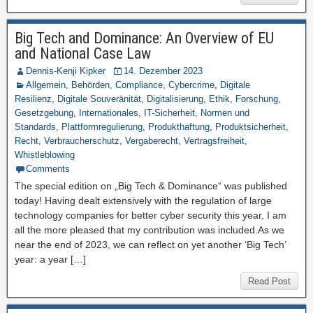
Big Tech and Dominance: An Overview of EU
and National Case Law
Dennis-Kenji Kipker
14. Dezember 2023
Allgemein
,
Behörden
,
Compliance
,
Cybercrime
,
Digitale
Resilienz
,
Digitale Souveränität
,
Digitalisierung
,
Ethik
,
Forschung
,
Gesetzgebung
,
Internationales
,
IT-Sicherheit
,
Normen und
Standards
,
Plattformregulierung
,
Produkthaftung
,
Produktsicherheit
,
Recht
,
Verbraucherschutz
,
Vergaberecht
,
Vertragsfreiheit
,
Whistleblowing
Comments
The special edition on „Big Tech & Dominance“ was published
today! Having dealt extensively with the regulation of large
technology companies for better cyber security this year, I am
all the more pleased that my contribution was included.As we
near the end of 2023, we can reflect on yet another ‘Big Tech’
year: a year […]
Read Post