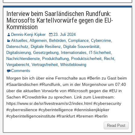
Interview beim Saarländischen Rundfunk:
Microsofts Kartellvorwürfe gegen die EU-
Kommission
Dennis-Kenji Kipker
23. Juli 2024
Aktuelles
,
Allgemein
,
Behörden
,
Compliance
,
Cybercrime
,
Datenschutz
,
Digitale Resilienz
,
Digitale Souveränität
,
Digitalisierung
,
Gesetzgebung
,
Internationales
,
IT-Sicherheit
,
Nachrichtendienste
,
Produkthaftung
,
Produktsicherheit
,
Recht
,
Vergaberecht
,
Vertragsfreiheit
,
Whistleblowing
Comments
Morgen bin ich über eine Fernschalte aus #Berlin zu Gast beim
#Saarländischen #Rundfunk, um in der Morgenshow um 07:40
über die aktuellen Vorwürfe von #Microsoft gegen die #EU in
Sachen #Crowdstrike zu sprechen. Link zum Livestream:
https://www.sr.de/sr/livestream/sr2/index.html #cybersecurity
#cyberresilience #cyberintelligence #denniskenjikipker
#cyberintelligenceinstitute #frankfurt #bremen #berlin
Read Post