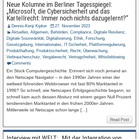
Neue Kolumne im Berliner Tagesspiegel:
„Microsoft, die Cybersicherheit und das
Kartellrecht: Immer noch nichts dazugelernt?“
Dennis-Kenji Kipker
27. November 2023
Aktuelles
,
Allgemein
,
Behörden
,
Compliance
,
Digitale Resilienz
,
Digitale Souveränität
,
Digitalisierung
,
Ethik
,
Forschung
,
Gesetzgebung
,
Internationales
,
IT-Sicherheit
,
Plattformregulierung
,
Produkthaftung
,
Produktsicherheit
,
Recht
,
Überwachung
,
Verbraucherschutz
,
Vergaberecht
,
Vertragsfreiheit
,
Whistleblowing
Comments
Ein Stück Computergeschichte: Erinnert sich noch jemand an
den Netscape Navigator – in den 1990er Jahren einer der
weltweit führenden Webbrowser mit fast 80% Marktanteil in
1996? So schnell, wie Netscapes Erfolgsgeschichte begann, so
schnell kam auch dessen Absturz mit einem gegen Null Prozent
tendierenden Marktanteil in den frühen 2000er-Jahren.
Mittlerweile ist Netscape schon lange […]
Read Post
Interview mit WELT: „Mit der Integration von