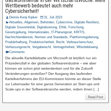
Gastkommentar in der WirtschaftsWoche: Mehr
Wettbewerb bedeutet auch mehr
Cybersicherheit!
Dennis-Kenji Kipker
31. Juli 2023
Aktuelles
,
Allgemein
,
Behörden
,
Cybercrime
,
Digitale Resilienz
,
Digitale Souveränität
,
Digitalisierung
,
Ethik
,
Forschung
,
Gesetzgebung
,
Internationales
,
IT-Planungsrat
,
KRITIS
,
Nachrichtendienste
,
Normen und Standards
,
Plattformregulierung
,
Produkthaftung
,
Produktsicherheit
,
Recht
,
Verbraucherschutz
,
Verfassungsrecht
,
Vergaberecht
,
Vertragsfreiheit
,
Whistleblowing
Comments
Die aktuelle Kartelldebatte um Microsoft ist letztlich nur ein
Präzedenzfall in der globalen Softwareindustrie – wie aber
können wir schon jetzt weiterdenken und für die Zukunft
Veränderungen anstoßen? Der Ausgang des laufenden
Kartellverfahrens der EU-Kommission könnte an dieser Stelle
zur Lebensader für eine ganze Generation an Start-ups und
Scale-ups in der Softwarebranche werden, indem ihnen […]
Read Post