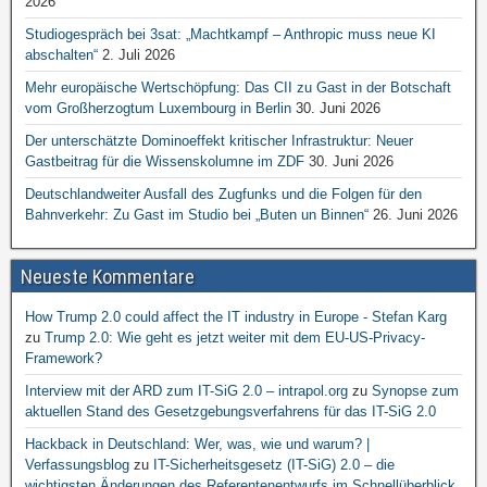
2026
Studiogespräch bei 3sat: „Machtkampf – Anthropic muss neue KI
abschalten“
2. Juli 2026
Mehr europäische Wertschöpfung: Das CII zu Gast in der Botschaft
vom Großherzogtum Luxembourg in Berlin
30. Juni 2026
Der unterschätzte Dominoeffekt kritischer Infrastruktur: Neuer
Gastbeitrag für die Wissenskolumne im ZDF
30. Juni 2026
Deutschlandweiter Ausfall des Zugfunks und die Folgen für den
Bahnverkehr: Zu Gast im Studio bei „Buten un Binnen“
26. Juni 2026
Neueste Kommentare
How Trump 2.0 could affect the IT industry in Europe - Stefan Karg
zu
Trump 2.0: Wie geht es jetzt weiter mit dem EU-US-Privacy-
Framework?
Interview mit der ARD zum IT-SiG 2.0 – intrapol.org
zu
Synopse zum
aktuellen Stand des Gesetzgebungsverfahrens für das IT-SiG 2.0
Hackback in Deutschland: Wer, was, wie und warum? |
Verfassungsblog
zu
IT-Sicherheitsgesetz (IT-SiG) 2.0 – die
wichtigsten Änderungen des Referentenentwurfs im Schnellüberblick