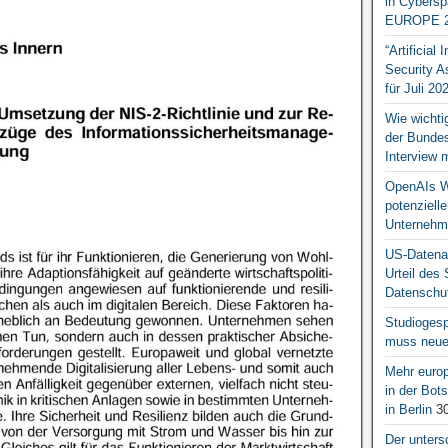
in Cybersp
EUROPE 2
“Artificial
Security A
für Juli 20
Wie wichti
der Bundesr
Interview 
OpenAIs We
potenziell
Unternehm
US-Datena
Urteil des
Datenschut
Studiogesp
muss neue 
Mehr europ
in der Bo
in Berlin
30
Der unters