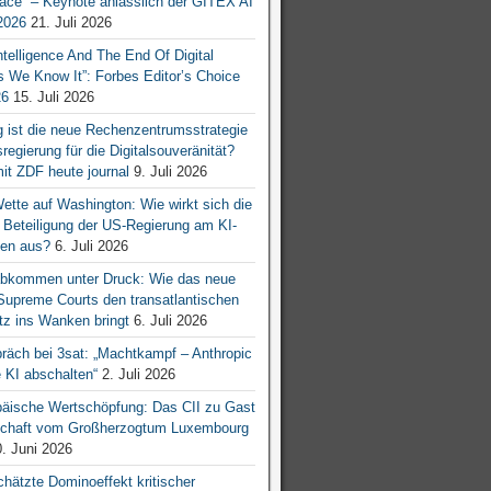
ace“ – Keynote anlässlich der GITEX AI
026
21. Juli 2026
 Intelligence And The End Of Digital
s We Know It”: Forbes Editor’s Choice
26
15. Juli 2026
g ist die neue Rechenzentrumsstrategie
egierung für die Digitalsouveränität?
mit ZDF heute journal
9. Juli 2026
tte auf Washington: Wie wirkt sich die
e Beteiligung der US-Regierung am KI-
en aus?
6. Juli 2026
bkommen unter Druck: Wie das neue
 Supreme Courts den transatlantischen
z ins Wanken bringt
6. Juli 2026
räch bei 3sat: „Machtkampf – Anthropic
KI abschalten“
2. Juli 2026
äische Wertschöpfung: Das CII zu Gast
tschaft vom Großherzogtum Luxembourg
. Juni 2026
chätzte Dominoeffekt kritischer