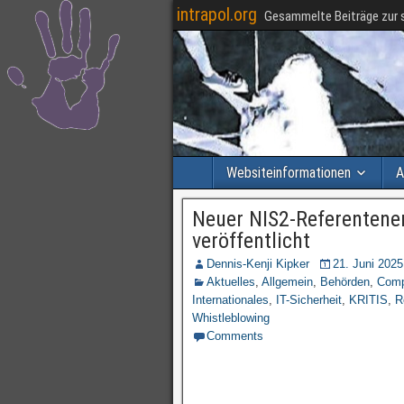
intrapol.org
Gesammelte Beiträge zur s
Websiteinformationen
A
Neuer NIS2-Referentene
veröffentlicht
Dennis-Kenji Kipker
21. Juni 2025
Aktuelles
,
Allgemein
,
Behörden
,
Comp
Internationales
,
IT-Sicherheit
,
KRITIS
,
R
Whistleblowing
Comments