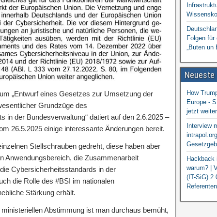
Infrastrukt
Wissensko
Deutschlan
Folgen für
„Buten un 
Neueste
How Trump 
 zum „Entwurf eines Gesetzes zur Umsetzung der
Europe - S
 wesentlicher Grundzüge des
jetzt weit
 in der Bundesverwaltung“ datiert auf den 2.6.2025 –
Interview 
om 26.5.2025 einige interessante Änderungen bereit.
intrapol.or
Gesetzgebu
einzelnen Stellschrauben gedreht, diese haben aber
den Anwendungsbereich, die Zusammenarbeit
Hackback i
warum? | V
die Cybersicherheitsstandards in der
(IT-SiG) 2
ch die Rolle des #BSI im nationalen
Referenten
ebliche Stärkung erhält.
 ministeriellen Abstimmung ist man durchaus bemüht,