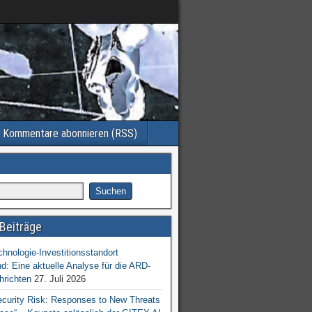
Kommentare abonnieren (RSS)
Beiträge
chnologie-Investitionsstandort
d: Eine aktuelle Analyse für die ARD-
hrichten
27. Juli 2026
ecurity Risk: Responses to New Threats