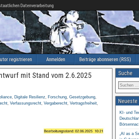
taatlichen Datenverarbeitung
utor registrieren
Anmelden
Beiträge abonnieren (RSS)
Suche
ntwurf mit Stand vom 2.6.2025
liance
,
Digitale Resilienz
,
Forschung
,
Gesetzgebung
,
Neueste 
echt
,
Verfassungsrecht
,
Vergaberecht
,
Vertragsfreiheit
,
KI- und Te
Deutschlan
Börsennac
„AI as a S