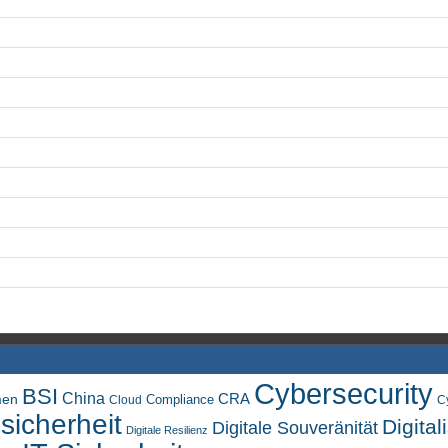
Cybersecurity
BSI
China
men
CRA
Compliance
Cloud
C
sicherheit
Digital
Digitale Souveränität
Digitale Resilienz