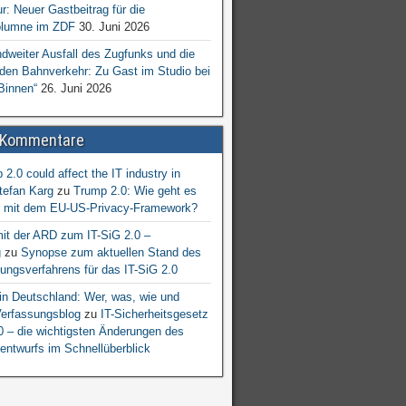
ur: Neuer Gastbeitrag für die
lumne im ZDF
30. Juni 2026
dweiter Ausfall des Zugfunks und die
 den Bahnverkehr: Zu Gast im Studio bei
Binnen“
26. Juni 2026
 Kommentare
2.0 could affect the IT industry in
tefan Karg
zu
Trump 2.0: Wie geht es
er mit dem EU-US-Privacy-Framework?
mit der ARD zum IT-SiG 2.0 –
g
zu
Synopse zum aktuellen Stand des
ngsverfahrens für das IT-SiG 2.0
n Deutschland: Wer, was, wie und
erfassungsblog
zu
IT-Sicherheitsgesetz
.0 – die wichtigsten Änderungen des
entwurfs im Schnellüberblick