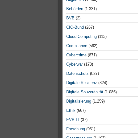
Behörden
(1.331)
BVB
(2)
CIO-Bund
(267)
Cloud Computing
(113)
Compliance
(562)
Cybercrime
(871)
Cyberwar
(173)
Datenschutz
(827)
Digitale Resilienz
(824)
Digitale Souveränität
(1.086)
Digitalisierung
(1.259)
Ethik
(667)
EVB-IT
(37)
Forschung
(951)