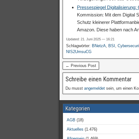
Pressespiegel Digitalisierung:
Kommission: Mit dem Digital S
Schutz kleinerer Plattformanb
Amazon. Diese haben nach A
Updated: 21. Juni 2025 — 16:21
Schlagwörter:
BNetzA
,
BSI
,
Cybersecuri
NIS2UmsuCG
← Previous Post
Schreibe einen Kommentar
Du musst
angemeldet
sein, um einen K
Kategorien
AGB
(18)
Aktuelles
(1.476)
Allgemein
(1.469)