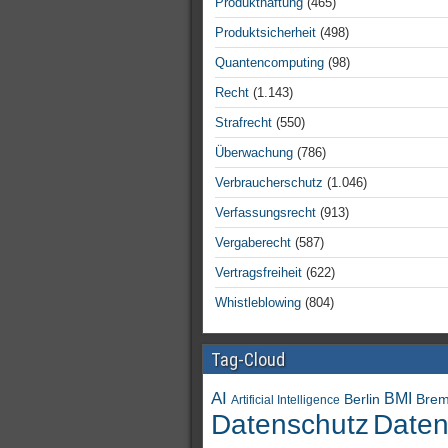
Produkthaftung
(465)
Produktsicherheit
(498)
Quantencomputing
(98)
Recht
(1.143)
Strafrecht
(550)
Überwachung
(786)
Verbraucherschutz
(1.046)
Verfassungsrecht
(913)
Vergaberecht
(587)
Vertragsfreiheit
(622)
Whistleblowing
(804)
Tag-Cloud
AI
BMI
Berlin
Bre
Artificial Intelligence
Daten
Datenschutz