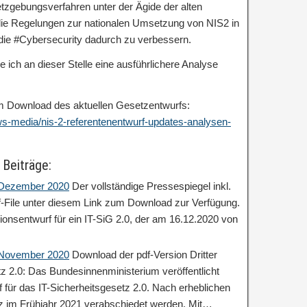
tzgebungsverfahren unter der Ägide der alten
die Regelungen zur nationalen Umsetzung von NIS2 in
d die #Cybersecurity dadurch zu verbessern.
ch an dieser Stelle eine ausführlichere Analyse
zum Download des aktuellen Gesetzentwurfs:
news-media/nis-2-referentenentwurf-updates-analysen-
 Beiträge:
: Dezember 2020
Der vollständige Pressespiegel inkl.
df-File unter diesem Link zum Download zur Verfügung.
ionsentwurf für ein IT-SiG 2.0, der am 16.12.2020 von
: November 2020
Download der pdf-Version Dritter
tz 2.0: Das Bundesinnenministerium veröffentlicht
 für das IT-Sicherheitsgesetz 2.0. Nach erheblichen
z im Frühjahr 2021 verabschiedet werden. Mit…