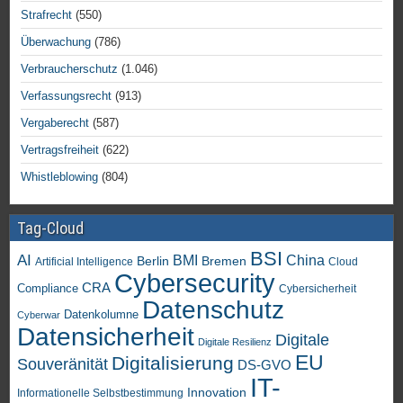
Strafrecht
(550)
Überwachung
(786)
Verbraucherschutz
(1.046)
Verfassungsrecht
(913)
Vergaberecht
(587)
Vertragsfreiheit
(622)
Whistleblowing
(804)
Tag-Cloud
BSI
AI
China
BMI
Berlin
Bremen
Artificial Intelligence
Cloud
Cybersecurity
CRA
Compliance
Cybersicherheit
Datenschutz
Datenkolumne
Cyberwar
Datensicherheit
Digitale
Digitale Resilienz
EU
Digitalisierung
Souveränität
DS-GVO
IT-
Innovation
Informationelle Selbstbestimmung