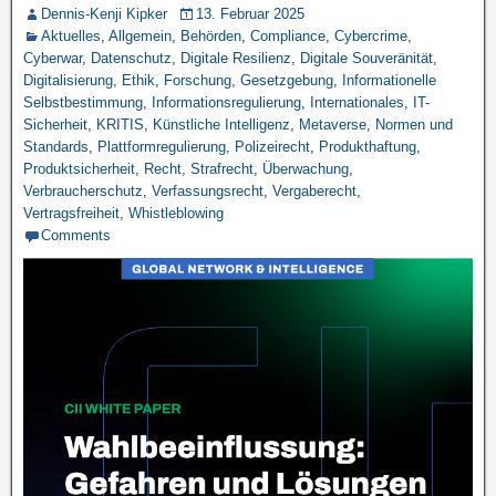
Dennis-Kenji Kipker
13. Februar 2025
Aktuelles
,
Allgemein
,
Behörden
,
Compliance
,
Cybercrime
,
Cyberwar
,
Datenschutz
,
Digitale Resilienz
,
Digitale Souveränität
,
Digitalisierung
,
Ethik
,
Forschung
,
Gesetzgebung
,
Informationelle
Selbstbestimmung
,
Informationsregulierung
,
Internationales
,
IT-
Sicherheit
,
KRITIS
,
Künstliche Intelligenz
,
Metaverse
,
Normen und
Standards
,
Plattformregulierung
,
Polizeirecht
,
Produkthaftung
,
Produktsicherheit
,
Recht
,
Strafrecht
,
Überwachung
,
Verbraucherschutz
,
Verfassungsrecht
,
Vergaberecht
,
Vertragsfreiheit
,
Whistleblowing
Comments