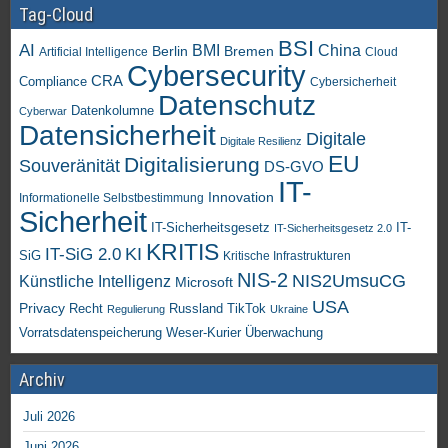
Tag-Cloud
BSI
AI
China
BMI
Berlin
Bremen
Artificial Intelligence
Cloud
Cybersecurity
CRA
Compliance
Cybersicherheit
Datenschutz
Datenkolumne
Cyberwar
Datensicherheit
Digitale
Digitale Resilienz
EU
Digitalisierung
Souveränität
DS-GVO
IT-
Innovation
Informationelle Selbstbestimmung
Sicherheit
IT-Sicherheitsgesetz
IT-
IT-Sicherheitsgesetz 2.0
KRITIS
KI
IT-SiG 2.0
SiG
Kritische Infrastrukturen
NIS-2
NIS2UmsuCG
Künstliche Intelligenz
Microsoft
USA
Privacy
Recht
TikTok
Russland
Regulierung
Ukraine
Vorratsdatenspeicherung
Weser-Kurier
Überwachung
Archiv
Juli 2026
Juni 2026