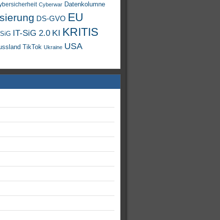
Datenkolumne
ybersicherheit
Cyberwar
EU
isierung
DS-GVO
KRITIS
KI
IT-SiG 2.0
-SiG
USA
TikTok
ussland
Ukraine