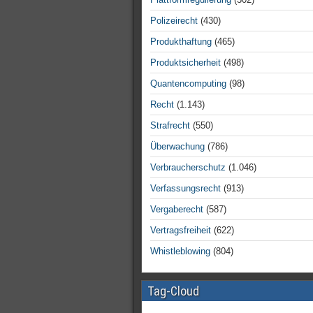
Polizeirecht
(430)
Produkthaftung
(465)
Produktsicherheit
(498)
Quantencomputing
(98)
Recht
(1.143)
Strafrecht
(550)
Überwachung
(786)
Verbraucherschutz
(1.046)
Verfassungsrecht
(913)
Vergaberecht
(587)
Vertragsfreiheit
(622)
Whistleblowing
(804)
Tag-Cloud