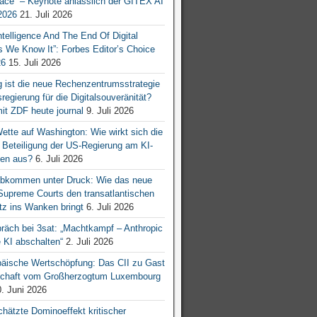
ace“ – Keynote anlässlich der GITEX AI
026
21. Juli 2026
 Intelligence And The End Of Digital
s We Know It”: Forbes Editor’s Choice
26
15. Juli 2026
g ist die neue Rechenzentrumsstrategie
egierung für die Digitalsouveränität?
mit ZDF heute journal
9. Juli 2026
tte auf Washington: Wie wirkt sich die
e Beteiligung der US-Regierung am KI-
en aus?
6. Juli 2026
bkommen unter Druck: Wie das neue
 Supreme Courts den transatlantischen
z ins Wanken bringt
6. Juli 2026
räch bei 3sat: „Machtkampf – Anthropic
KI abschalten“
2. Juli 2026
äische Wertschöpfung: Das CII zu Gast
tschaft vom Großherzogtum Luxembourg
. Juni 2026
chätzte Dominoeffekt kritischer