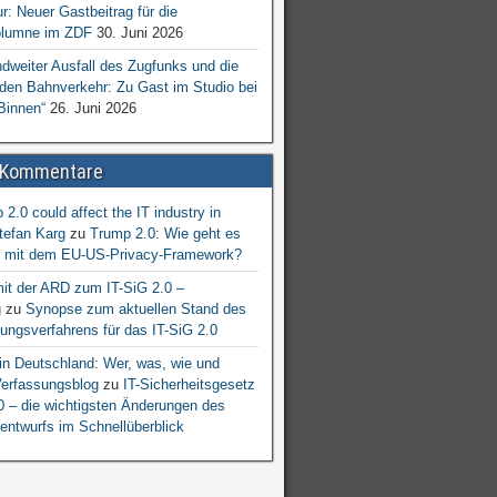
ur: Neuer Gastbeitrag für die
lumne im ZDF
30. Juni 2026
dweiter Ausfall des Zugfunks und die
 den Bahnverkehr: Zu Gast im Studio bei
Binnen“
26. Juni 2026
 Kommentare
2.0 could affect the IT industry in
tefan Karg
zu
Trump 2.0: Wie geht es
er mit dem EU-US-Privacy-Framework?
mit der ARD zum IT-SiG 2.0 –
g
zu
Synopse zum aktuellen Stand des
ngsverfahrens für das IT-SiG 2.0
n Deutschland: Wer, was, wie und
erfassungsblog
zu
IT-Sicherheitsgesetz
.0 – die wichtigsten Änderungen des
entwurfs im Schnellüberblick