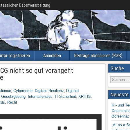
taatlichen Datenverarbeitung
utor registrieren
Anmelden
Beiträge abonnieren (RSS)
Suche
G nicht so gut vorangeht:
ne
liance
,
Cybercrime
,
Digitale Resilienz
,
Digitale
Neueste 
,
Gesetzgebung
,
Internationales
,
IT-Sicherheit
,
KRITIS
,
rds
,
Recht
KI- und Te
Deutschlan
Börsennac
„AI as a S