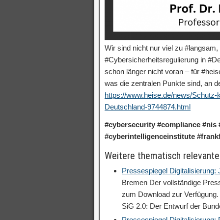
Wir sind nicht nur viel zu #langsam
#Cybersicherheitsregulierung in #D
schon länger nicht voran – für #hei
was die zentralen Punkte sind, an 
https://www.heise.de/news/Schutz-kr
Deutschland-9744874.html
#cybersecurity #compliance #nis 
#cyberintelligenceinstitute #fran
Weitere thematisch relevante
Pressespiegel Digitalisierung:
Bremen Der vollständige Press
zum Download zur Verfügung. V
SiG 2.0: Der Entwurf der Bun
Pressespiegel Digitalisierung