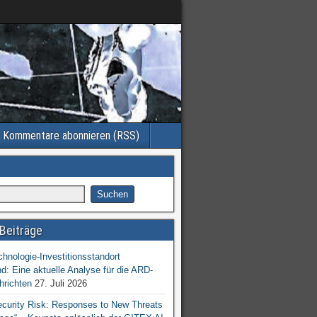
Kommentare abonnieren (RSS)
Beiträge
chnologie-Investitionsstandort
d: Eine aktuelle Analyse für die ARD-
hrichten
27. Juli 2026
ecurity Risk: Responses to New Threats