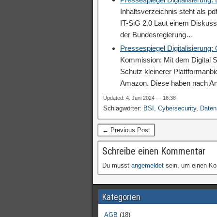
Inhaltsverzeichnis steht als p
IT-SiG 2.0 Laut einem Diskuss
der Bundesregierung…
Pressespiegel Digitalisierung:
Kommission: Mit dem Digital S
Schutz kleinerer Plattformanb
Amazon. Diese haben nach A
Updated: 4. Juni 2024 — 16:38
Schlagwörter:
BSI
,
Cybersecurity
,
Daten
← Previous Post
Schreibe einen Kommentar
Du musst
angemeldet
sein, um einen K
Kategorien
AGB
(18)