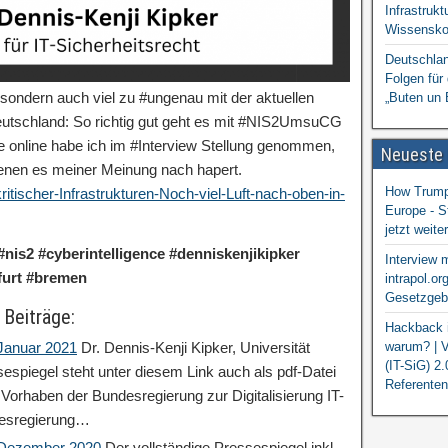
Infrastrukt
Wissensko
Deutschlan
Folgen für
, sondern auch viel zu #ungenau mit der aktuellen
„Buten un 
eutschland: So richtig gut geht es mit #NIS2UmsuCG
se online habe ich im #Interview Stellung genommen,
Neueste
denen es meiner Meinung nach hapert.
How Trump 
itischer-Infrastrukturen-Noch-viel-Luft-nach-oben-in-
Europe - S
jetzt weit
#nis2 #cyberintelligence #denniskenjikipker
Interview 
kfurt #bremen
intrapol.or
Gesetzgebu
 Beiträge:
Hackback i
 Januar 2021
Dr. Dennis-Kenji Kipker, Universität
warum? | V
(IT-SiG) 2
espiegel steht unter diesem Link auch als pdf-Datei
Referenten
orhaben der Bundesregierung zur Digitalisierung IT-
desregierung…
: Dezember 2020
Der vollständige Pressespiegel inkl.