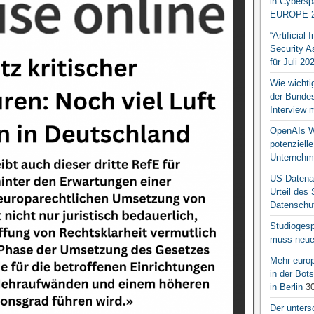
in Cybersp
EUROPE 2
“Artificial
Security A
für Juli 20
Wie wichti
der Bundesr
Interview 
OpenAIs We
potenziell
Unternehm
US-Datena
Urteil des
Datenschut
Studiogesp
muss neue 
Mehr europ
in der Bo
in Berlin
30
Der unters