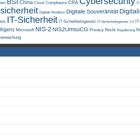
Cybersecurity
BSI
China
men
CRA
Compliance
Cloud
C
sicherheit
Digital
Digitale Souveränität
Digitale Resilienz
IT-Sicherheit
ion
IT-Sicherheitsgesetz
IT
IT-Sicherheitsgesetz 2.0
NIS-2
NIS2UmsuCG
lligenz
Microsoft
Privacy
Recht
R
Regulierung
berwachung