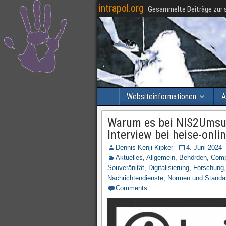
intrapol.org
Gesammelte Beiträge zur s
Websiteinformationen
A
Warum es bei NIS2UmsuC
Interview bei heise-onli
Dennis-Kenji Kipker
4. Juni 2024
Aktuelles
,
Allgemein
,
Behörden
,
Comp
Souveränität
,
Digitalisierung
,
Forschung
Nachrichtendienste
,
Normen und Standa
Comments