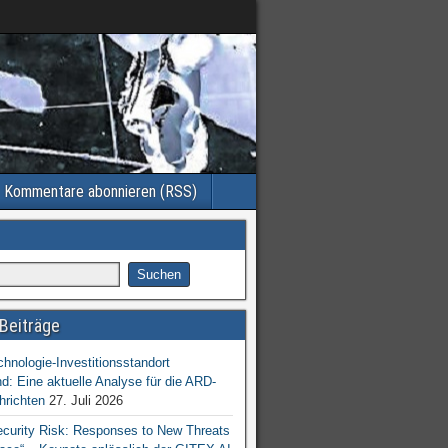
Kommentare abonnieren (RSS)
Beiträge
chnologie-Investitionsstandort
d: Eine aktuelle Analyse für die ARD-
hrichten
27. Juli 2026
ecurity Risk: Responses to New Threats