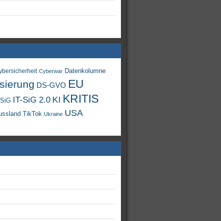
Datenkolumne
ybersicherheit
Cyberwar
EU
isierung
DS-GVO
KRITIS
KI
IT-SiG 2.0
-SiG
USA
TikTok
ussland
Ukraine