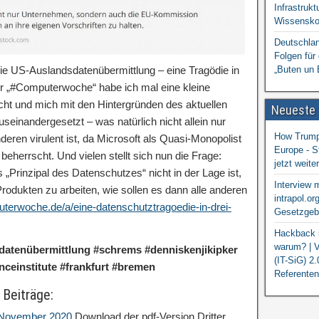
Infrastrukt
Wissensko
Deutschlan
Folgen für
e US-Auslandsdatenübermittlung – eine Tragödie in
„Buten un 
er „#Computerwoche“ habe ich mal eine kleine
cht und mich mit den Hintergründen des aktuellen
Neueste
einandergesetzt – was natürlich nicht allein nur
How Trump 
nderen virulent ist, da Microsoft als Quasi-Monopolist
Europe - S
eherrscht. Und vielen stellt sich nun die Frage:
jetzt weit
Prinzipal des Datenschutzes“ nicht in der Lage ist,
Interview 
odukten zu arbeiten, wie sollen es dann alle anderen
intrapol.or
terwoche.de/a/eine-datenschutztragoedie-in-drei-
Gesetzgebu
Hackback i
warum? | V
datenübermittlung #schrems #denniskenjikipker
(IT-SiG) 2
enceinstitute #frankfurt #bremen
Referenten
 Beiträge:
: November 2020
Download der pdf-Version Dritter