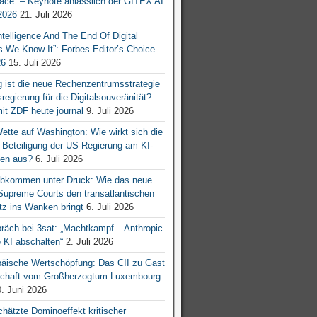
ace“ – Keynote anlässlich der GITEX AI
026
21. Juli 2026
 Intelligence And The End Of Digital
s We Know It”: Forbes Editor’s Choice
26
15. Juli 2026
g ist die neue Rechenzentrumsstrategie
egierung für die Digitalsouveränität?
mit ZDF heute journal
9. Juli 2026
tte auf Washington: Wie wirkt sich die
e Beteiligung der US-Regierung am KI-
en aus?
6. Juli 2026
bkommen unter Druck: Wie das neue
 Supreme Courts den transatlantischen
z ins Wanken bringt
6. Juli 2026
räch bei 3sat: „Machtkampf – Anthropic
KI abschalten“
2. Juli 2026
äische Wertschöpfung: Das CII zu Gast
tschaft vom Großherzogtum Luxembourg
. Juni 2026
chätzte Dominoeffekt kritischer