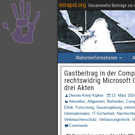
intrapol.org
Gesammelte Beiträge zur s
Websiteinformationen
A
Gastbeitrag in der Com
rechtswidrig Microsoft 
drei Akten
Dennis-Kenji Kipker
13. März 202
Aktuelles
,
Allgemein
,
Behörden
,
Comp
Ethik
,
Forschung
,
Gesetzgebung
,
Infor
Internationales
,
IT-Sicherheit
,
Nachricht
Verbraucherschutz
,
Verfassungsrecht
,
V
Comments