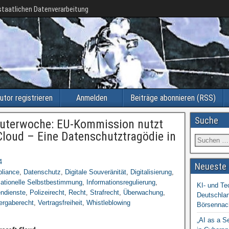
taatlichen Datenverarbeitung
utor registrieren
Anmelden
Beiträge abonnieren (RSS)
Suche
puterwoche: EU-Kommission nutzt
Cloud – Eine Datenschutztragödie in
4
Neueste 
liance
,
Datenschutz
,
Digitale Souveränität
,
Digitalisierung
,
mationelle Selbstbestimmung
,
Informationsregulierung
,
KI- und Te
endienste
,
Polizeirecht
,
Recht
,
Strafrecht
,
Überwachung
,
Deutschlan
ergaberecht
,
Vertragsfreiheit
,
Whistleblowing
Börsennac
„AI as a S