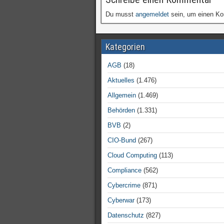
Du musst
angemeldet
sein, um einen K
Kategorien
AGB
(18)
Aktuelles
(1.476)
Allgemein
(1.469)
Behörden
(1.331)
BVB
(2)
CIO-Bund
(267)
Cloud Computing
(113)
Compliance
(562)
Cybercrime
(871)
Cyberwar
(173)
Datenschutz
(827)