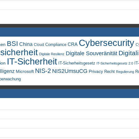
Cybersecurity
BSI
China
men
CRA
Compliance
Cloud
C
sicherheit
Digital
Digitale Souveränität
Digitale Resilienz
IT-Sicherheit
ion
IT-Sicherheitsgesetz
IT
IT-Sicherheitsgesetz 2.0
NIS-2
NIS2UmsuCG
lligenz
Microsoft
Privacy
Recht
R
Regulierung
berwachung