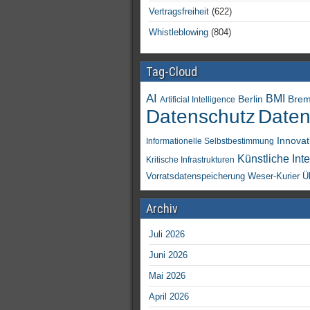
Vertragsfreiheit
(622)
Whistleblowing
(804)
Tag-Cloud
AI
BMI
Berlin
Bre
Artificial Intelligence
Daten
Datenschutz
Innovat
Informationelle Selbstbestimmung
Künstliche Inte
Kritische Infrastrukturen
Vorratsdatenspeicherung
Weser-Kurier
Ü
Archiv
Juli 2026
Juni 2026
Mai 2026
April 2026