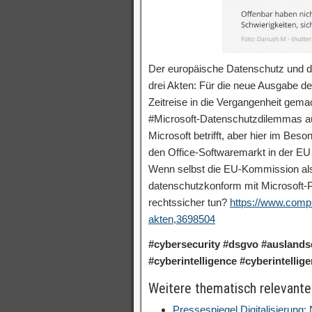
Der europäische Datenschutz und di
drei Akten: Für die neue Ausgabe d
Zeitreise in die Vergangenheit gema
#Microsoft-Datenschutzdilemmas aus
Microsoft betrifft, aber hier im Beso
den Office-Softwaremarkt in der EU b
Wenn selbst die EU-Kommission als „
datenschutzkonform mit Microsoft-Pr
rechtssicher tun?
https://www.compu
akten,3698504
#cybersecurity #dsgvo #auslands
#cyberintelligence #cyberintellig
Weitere thematisch relevante
Pressespiegel Digitalisierung