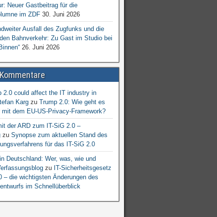
ur: Neuer Gastbeitrag für die
lumne im ZDF
30. Juni 2026
dweiter Ausfall des Zugfunks und die
 den Bahnverkehr: Zu Gast im Studio bei
Binnen“
26. Juni 2026
 Kommentare
2.0 could affect the IT industry in
tefan Karg
zu
Trump 2.0: Wie geht es
er mit dem EU-US-Privacy-Framework?
mit der ARD zum IT-SiG 2.0 –
g
zu
Synopse zum aktuellen Stand des
ngsverfahrens für das IT-SiG 2.0
n Deutschland: Wer, was, wie und
erfassungsblog
zu
IT-Sicherheitsgesetz
.0 – die wichtigsten Änderungen des
entwurfs im Schnellüberblick