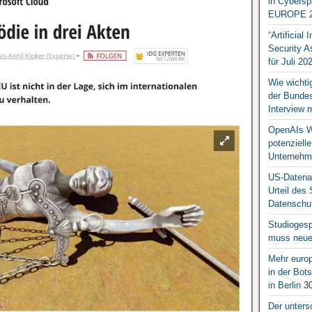
in Cybersp
EUROPE 2
“Artificial
Security A
für Juli 20
Wie wichti
der Bundesr
Interview 
OpenAIs We
potenziell
Unternehm
US-Datena
Urteil des
Datenschut
Studiogesp
muss neue 
Mehr europ
in der Bo
in Berlin
30
Der unters