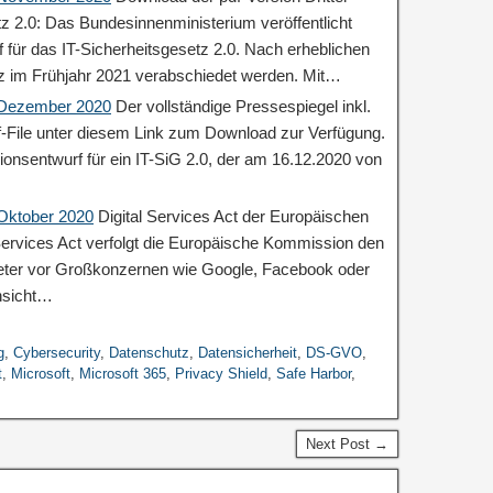
tz 2.0: Das Bundesinnenministerium veröffentlicht
 für das IT-Sicherheitsgesetz 2.0. Nach erheblichen
z im Frühjahr 2021 verabschiedet werden. Mit…
: Dezember 2020
Der vollständige Pressespiegel inkl.
df-File unter diesem Link zum Download zur Verfügung.
ionsentwurf für ein IT-SiG 2.0, der am 16.12.2020 von
 Oktober 2020
Digital Services Act der Europäischen
ervices Act verfolgt die Europäische Kommission den
ieter vor Großkonzernen wie Google, Facebook oder
nsicht…
g
,
Cybersecurity
,
Datenschutz
,
Datensicherheit
,
DS-GVO
,
t
,
Microsoft
,
Microsoft 365
,
Privacy Shield
,
Safe Harbor
,
Next Post →