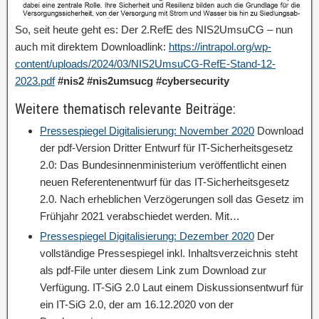
So, seit heute geht es: Der 2.RefE des NIS2UmsuCG – nun
auch mit direktem Downloadlink:
https://intrapol.org/wp-
content/uploads/2024/03/NIS2UmsuCG-RefE-Stand-12-
2023.pdf
#nis2
#nis2umsucg
#cybersecurity
Weitere thematisch relevante Beiträge:
Pressespiegel Digitalisierung: November 2020
Download
der pdf-Version Dritter Entwurf für IT-Sicherheitsgesetz
2.0: Das Bundesinnenministerium veröffentlicht einen
neuen Referentenentwurf für das IT-Sicherheitsgesetz
2.0. Nach erheblichen Verzögerungen soll das Gesetz im
Frühjahr 2021 verabschiedet werden. Mit…
Pressespiegel Digitalisierung: Dezember 2020
Der
vollständige Pressespiegel inkl. Inhaltsverzeichnis steht
als pdf-File unter diesem Link zum Download zur
Verfügung. IT-SiG 2.0 Laut einem Diskussionsentwurf für
ein IT-SiG 2.0, der am 16.12.2020 von der