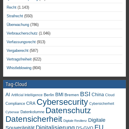
Recht
(1.143)
Strafrecht
(550)
Überwachung
(786)
Verbraucherschutz
(1.046)
Verfassungsrecht
(913)
Vergaberecht
(587)
Vertragsfreiheit
(622)
Whistleblowing
(804)
Tag-Cloud
BSI
AI
China
BMI
Berlin
Bremen
Artificial Intelligence
Cloud
Cybersecurity
CRA
Compliance
Cybersicherheit
Datenschutz
Datenkolumne
Cyberwar
Datensicherheit
Digitale
Digitale Resilienz
EU
Digitalisierung
Souveränität
DS-GVO