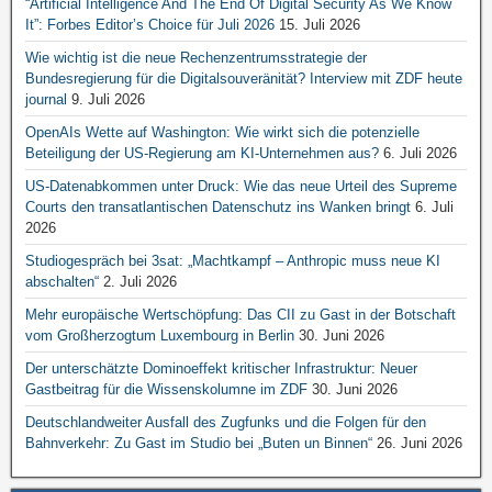
“Artificial Intelligence And The End Of Digital Security As We Know
It”: Forbes Editor’s Choice für Juli 2026
15. Juli 2026
Wie wichtig ist die neue Rechenzentrumsstrategie der
Bundesregierung für die Digitalsouveränität? Interview mit ZDF heute
journal
9. Juli 2026
OpenAIs Wette auf Washington: Wie wirkt sich die potenzielle
Beteiligung der US-Regierung am KI-Unternehmen aus?
6. Juli 2026
US-Datenabkommen unter Druck: Wie das neue Urteil des Supreme
Courts den transatlantischen Datenschutz ins Wanken bringt
6. Juli
2026
Studiogespräch bei 3sat: „Machtkampf – Anthropic muss neue KI
abschalten“
2. Juli 2026
Mehr europäische Wertschöpfung: Das CII zu Gast in der Botschaft
vom Großherzogtum Luxembourg in Berlin
30. Juni 2026
Der unterschätzte Dominoeffekt kritischer Infrastruktur: Neuer
Gastbeitrag für die Wissenskolumne im ZDF
30. Juni 2026
Deutschlandweiter Ausfall des Zugfunks und die Folgen für den
Bahnverkehr: Zu Gast im Studio bei „Buten un Binnen“
26. Juni 2026