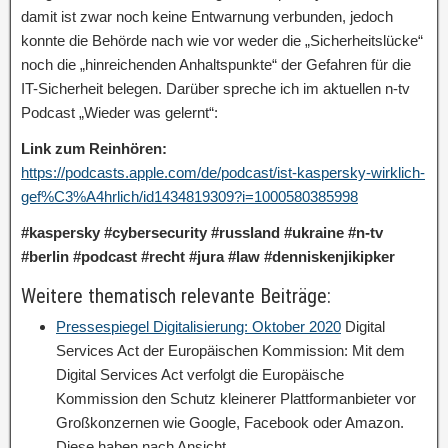
damit ist zwar noch keine Entwarnung verbunden, jedoch
konnte die Behörde nach wie vor weder die „Sicherheitslücke“
noch die „hinreichenden Anhaltspunkte“ der Gefahren für die
IT-Sicherheit belegen. Darüber spreche ich im aktuellen n-tv
Podcast „Wieder was gelernt“:
Link zum Reinhören:
https://podcasts.apple.com/de/podcast/ist-kaspersky-wirklich-
gef%C3%A4hrlich/id1434819309?i=1000580385998
#kaspersky #cybersecurity #russland #ukraine #n-tv
#berlin #podcast #recht #jura #law #denniskenjikipker
Weitere thematisch relevante Beiträge:
Pressespiegel Digitalisierung: Oktober 2020
Digital
Services Act der Europäischen Kommission: Mit dem
Digital Services Act verfolgt die Europäische
Kommission den Schutz kleinerer Plattformanbieter vor
Großkonzernen wie Google, Facebook oder Amazon.
Diese haben nach Ansicht…