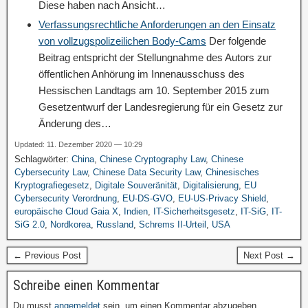
Diese haben nach Ansicht…
Verfassungsrechtliche Anforderungen an den Einsatz
von vollzugspolizeilichen Body-Cams
Der folgende
Beitrag entspricht der Stellungnahme des Autors zur
öffentlichen Anhörung im Innenausschuss des
Hessischen Landtags am 10. September 2015 zum
Gesetzentwurf der Landesregierung für ein Gesetz zur
Änderung des…
Updated: 11. Dezember 2020 — 10:29
Schlagwörter:
China
,
Chinese Cryptography Law
,
Chinese
Cybersecurity Law
,
Chinese Data Security Law
,
Chinesisches
Kryptografiegesetz
,
Digitale Souveränität
,
Digitalisierung
,
EU
Cybersecurity Verordnung
,
EU-DS-GVO
,
EU-US-Privacy Shield
,
europäische Cloud Gaia X
,
Indien
,
IT-Sicherheitsgesetz
,
IT-SiG
,
IT-
SiG 2.0
,
Nordkorea
,
Russland
,
Schrems II-Urteil
,
USA
← Previous Post
Next Post →
Schreibe einen Kommentar
Du musst
angemeldet
sein, um einen Kommentar abzugeben.