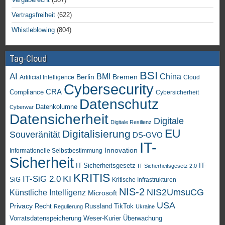
Vertragsfreiheit
(622)
Whistleblowing
(804)
Tag-Cloud
BSI
AI
China
BMI
Berlin
Bremen
Artificial Intelligence
Cloud
Cybersecurity
CRA
Compliance
Cybersicherheit
Datenschutz
Datenkolumne
Cyberwar
Datensicherheit
Digitale
Digitale Resilienz
EU
Digitalisierung
Souveränität
DS-GVO
IT-
Innovation
Informationelle Selbstbestimmung
Sicherheit
IT-Sicherheitsgesetz
IT-
IT-Sicherheitsgesetz 2.0
KRITIS
KI
IT-SiG 2.0
SiG
Kritische Infrastrukturen
NIS-2
NIS2UmsuCG
Künstliche Intelligenz
Microsoft
USA
Privacy
Recht
TikTok
Russland
Regulierung
Ukraine
Vorratsdatenspeicherung
Weser-Kurier
Überwachung